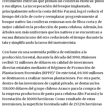
crecimiento entre las que priman las coníferas exóticas: pinos
y eucaliptos. La incorporación del bosque implantado,
principalmente sobre la costa del Río Paraná, logró reducir el
tiempo del ciclo de corte y reemplazar progresivamente al
bosque nativo: las coníferas resinosas son de fibra corta y de
mejor calidad en la producción de pasta celulosa. Además, los
árboles son más uniformes que los nativos y se encuentran a
escasa distancia uno del otro reduciendo el tiempo durante la
tala y simplificando la tarea del motosierrista.
Con base en una sostenida política de estímulos a la
producción forestal, durante la década del 1990, Misiones
recibió 72 millones de dólares en calidad de inversiones
directas estatales mediante el Régimen de Promoción de
1
Plantaciones Forestales (RPPF).
De este total, 69.300 millones
se destinaron a realizar nuevas plantaciones. Por otra parte,
dentro de las inversiones de capital privado, se destacan los
518.000 dólares del grupo chileno Arauco para la compra de
la empresa productora de pasta para celulosa Alto Paraná y la
forestación de 10.000 hectáreas. Como resultado de estas
inversiones, la superficie forestada saltó de 257.236 hectáreas