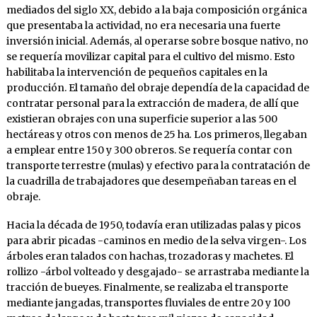
mediados del siglo XX, debido a la baja composición orgánica
que presentaba la actividad, no era necesaria una fuerte
inversión inicial. Además, al operarse sobre bosque nativo, no
se requería movilizar capital para el cultivo del mismo. Esto
habilitaba la intervención de pequeños capitales en la
producción. El tamaño del obraje dependía de la capacidad de
contratar personal para la extracción de madera, de allí que
existieran obrajes con una superficie superior a las 500
hectáreas y otros con menos de 25 ha
.
Los primeros, llegaban
a emplear entre 150 y 300 obreros. Se requería contar con
transporte terrestre (mulas) y efectivo
para la contratación de
la cuadrilla de trabajadores que desempeñaban tareas en el
obraje.
Hacia la década de 1950, todavía eran utilizadas palas y picos
para abrir picadas -caminos en medio de la selva virgen-. Los
árboles eran talados con hachas, trozadoras y machetes. El
rollizo -árbol volteado y desgajado- se arrastraba mediante la
tracción de bueyes. Finalmente, se realizaba el transporte
mediante jangadas, transportes fluviales de entre 20 y 100