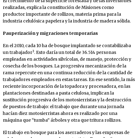
El crecimiento de la superficie forestada y de las inversiones
realizadas, explica la constitución de Misiones como
productor importante de rollizos, materia prima para la
industria celulósica papelera y la industria de madera sólida.
Pauperización y migraciones temporarias
En el 2010, cada 10 ha de bosque implantado se contabilizaba
3
un trabajador
. Esto daría un total de 36.514 personas
empleadas en actividades silvícolas, de manejo, protección y
cosecha de los bosques. La progresiva mecanización de la
rama repercute en una continua reducción de la cantidad de
trabajadores empleados en estas tareas. En ese sentido, la más
reciente incorporación de la topadora y procesadora, en las
plantaciones destinadas a pasta celulosa, implican la
sustitución progresiva de los motosierristas y la destrucción
de puestos de trabajo: el trabajo que durante una jornada
hacían diez motosierristas ahora es realizado por una
máquina que “tumba” árboles y otra que tritura rollizos.
El trabajo en bosque para los aserraderos y las empresas de