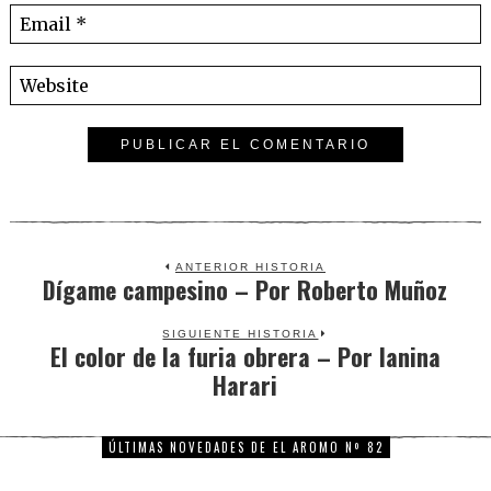
ANTERIOR HISTORIA
Dígame campesino – Por Roberto Muñoz
Previous
post:
SIGUIENTE HISTORIA
El color de la furia obrera – Por Ianina
Next
Harari
post:
ÚLTIMAS NOVEDADES DE EL AROMO Nº 82