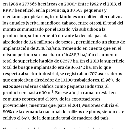
2
en 1988 a 277.565 hectáreas en 2000.
Entre 1992 y el 2013, el
RPPF benefició, en la provincia, a 39.593 pequeños y
medianos propietarios, brindándoles un cultivo alternativo a
los anuales (yerba, mandioca, tabaco, entre otros). El total del
monto suministrado por el Estado, vía subsidios a la
producción, se incrementó durante la década pasada –
alrededor de 328 millones de pesos-, permitiendo un ritmo de
implantación de 25.16 ha/año. Teniendo en cuenta que en el
mismo periodo se cosecharon 16.438,3 ha/año el aumento
total de superficie ha sido de 87.577 ha. En el 2010 la superficie
total de bosque implantado era de 365.142 ha. En lo que
respecta al sector industrial, se registraban 707 aserraderos
que empleaban alrededor de 10.100 trabajadores. El 96% de
estos aserraderos califica como pequeña industria, al
3
producir en hasta 600 m
. En ese año, la rama forestal en
conjunto representó el 55% de las exportaciones
provinciales, mientras que, para el 2011, Misiones cubría el
80% de la demanda nacional de rollizos de pinos, siendo este
cultivo el 64% de la demanda total de madera del país.