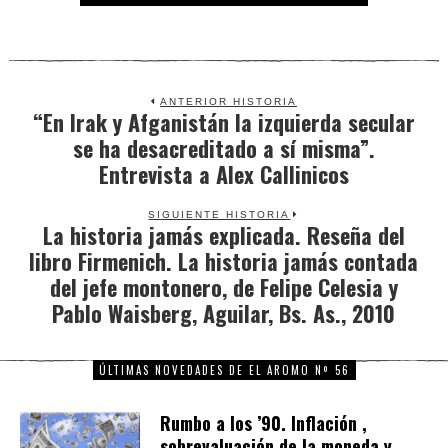
ANTERIOR HISTORIA
“En Irak y Afganistán la izquierda secular
Previous
se ha desacreditado a sí misma”.
post:
Entrevista a Alex Callinicos
SIGUIENTE HISTORIA
La historia jamás explicada. Reseña del
Next
libro Firmenich. La historia jamás contada
post:
del jefe montonero, de Felipe Celesia y
Pablo Waisberg, Aguilar, Bs. As., 2010
ÚLTIMAS NOVEDADES DE EL AROMO Nº 56
Rumbo a los ’90. Inflación ,
sobrevaluación de la moneda y