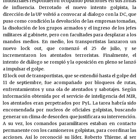
Industriales respondieron ocupando posiciones en sus zonas
de influencia. Derrotado el nuevo intento golpista, la
dirección de la UP volvió a convocar al dialogo con la DC, que
puso como condición la devolución de las empresas tomadas,
la disolución de los grupos armados y el ingreso de los jefes
militares al gabinete, pero con facultades para desplazar a los
mandos medios. En medio, los transportistas lanzaron un
nuevo lock out, que comenzó el 25 de julio, y se
incrementaron los atentados terroristas. Finalmente, el
intento de diálogo se rompió y la oposición en pleno se lanzó
a impulsar el golpe.
El lock out de transportistas, que se extendió hasta el golpe del
11 de septiembre, fue acompañado por bloqueos de rutas,
enfrentamientos y una ola de atentados y sabotajes. Según
información obtenida por el servicio de inteligencia del MIR,
los atentados eran perpetrados por PyL. La tarea habría sido
encomendada por nucleos de oficiales golpistas, buscando
generar un clima de desorden que justificara su intervención.
A su vez, los comandos paramilitares estaban en contacto
permanente con los camioneros golpistas, para coordinar las
acciones. Así lo reconoció su líder, Roberto Thieme, al ser