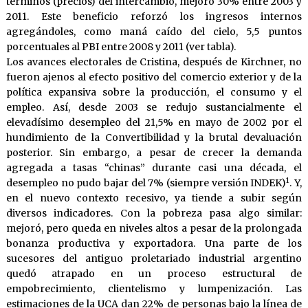
términos (precios) del intercambio, mejoró 30% entre 2003 y
2011. Este beneficio reforzó los ingresos internos
agregándoles, como maná caído del cielo, 5,5 puntos
porcentuales al PBI entre 2008 y 2011 (ver tabla).
Los avances electorales de Cristina, después de Kirchner, no
fueron ajenos al efecto positivo del comercio exterior y de la
política expansiva sobre la producción, el consumo y el
empleo. Así, desde 2003 se redujo sustancialmente el
elevadísimo desempleo del 21,5% en mayo de 2002 por el
hundimiento de la Convertibilidad y la brutal devaluación
posterior. Sin embargo, a pesar de crecer la demanda
agregada a tasas “chinas” durante casi una década, el
1
desempleo no pudo bajar del 7% (siempre versión INDEK)
. Y,
en el nuevo contexto recesivo, ya tiende a subir según
diversos indicadores. Con la pobreza pasa algo similar:
mejoró, pero queda en niveles altos a pesar de la prolongada
bonanza productiva y exportadora. Una parte de los
sucesores del antiguo proletariado industrial argentino
quedó atrapado en un proceso estructural de
empobrecimiento, clientelismo y lumpenización. Las
estimaciones de la UCA dan 22% de personas bajo la línea de