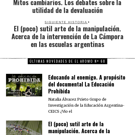
Mitos cambiarios. Los debates sobre la
Previous
utilidad de la devaluación
post:
SIGUIENTE HISTORIA
El (poco) sutil arte de la manipulación.
Next
Acerca de la intervención de La Cámpora
post:
en las escuelas argentinas
ÚLTIMAS NOVEDADES DE EL AROMO Nº 68
Educando al enemigo. A propósito
del documental La Educación
Prohibida
Natalia Álvarez Prieto Grupo de
Investigación de la Educación Argentina-
CEICS ¿Vio el
El (poco) sutil arte de la
manipulación. Acerca de la