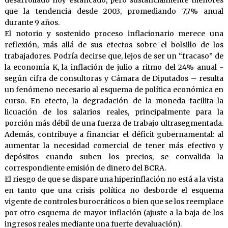
desarrollado hoy estancado, pero sustancialmente menores
que la tendencia desde 2003, promediando 7,7% anual
durante 9 años.
El notorio y sostenido proceso inflacionario merece una
reflexión, más allá de sus efectos sobre el bolsillo de los
trabajadores. Podría decirse que, lejos de ser un “fracaso” de
la economía K, la inflación de julio a ritmo del 24% anual -
según cifra de consultoras y Cámara de Diputados – resulta
un fenómeno necesario al esquema de política económica en
curso. En efecto, la degradación de la moneda facilita la
licuación de los salarios reales, principalmente para la
porción más débil de una fuerza de trabajo ultrasegmentada.
Además, contribuye a financiar el déficit gubernamental: al
aumentar la necesidad comercial de tener más efectivo y
depósitos cuando suben los precios, se convalida la
correspondiente emisión de dinero del BCRA.
El riesgo de que se dispare una hiperinflación no está a la vista
en tanto que una crisis política no desborde el esquema
vigente de controles burocráticos o bien que se los reemplace
por otro esquema de mayor inflación (ajuste a la baja de los
ingresos reales mediante una fuerte devaluación).