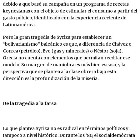
debido a que basó su campaña en un programa de recetas
keyne­sianas con el objeto de estimular el consumo a partir del
gasto público, identificado con la ex­periencia reciente de
Latinoamérica.
Pero la gran tragedia de Syriza para establecer un
“bolivarianismo” balcánico es que, a dife­rencia de Chávez o
Correa (petróleo), Evo (gas y minerales) o Néstor (soja),
Grecia no cuenta con elementos que permitan reeditar ese
mo­delo. Su margen de maniobra es más bien es­caso, y la
perspectiva que se plantea a la clase obrera bajo esta
dirección es la profundización de la miseria.
De la tragedia a la farsa
Lo que plantea Syriza no es radical en térmi­nos políticos y
tampoco a nivel histórico. Du­rante los ’80, el socialdemócrata