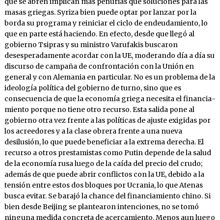
que se abren implican más penu­rias que soluciones para las
masas griegas. Syri­za bien puede optar por lanzar por la
borda su programa y reiniciar el ciclo de endeudamien­to, lo
que en parte está haciendo. En efecto, desde que llegó al
gobierno Tsipras y su minis­tro Varufakis buscaron
desesperadamente acor­dar con la UE, moderando día a día su
discur­so de campaña de confrontación con la Unión en
general y con Alemania en particular. No es un problema de la
ideología política del go­bierno de turno, sino que es
consecuencia de que la economía griega necesita el financia­
miento porque no tiene otro recurso. Esta sa­lida pone al
gobierno otra vez frente a las po­líticas de ajuste exigidas por
los acreedores y a la clase obrera frente a una nueva
desilusión, lo que puede beneficiar a la extrema derecha. El
recurso a otros prestamistas como Putin de­pende de la salud
de la economía rusa luego de la caída del precio del crudo;
además de que puede abrir conflictos con la UE, debido a la
tensión entre estos dos bloques por Ucrania, lo que Atenas
busca evitar. Se barajó la chance del financiamiento chino. Si
bien desde Beijing se plantearon intenciones, no se tomó
ninguna medida concreta de acercamiento. Menos aun luego