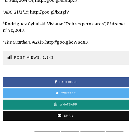
El País
, 20/4/14, http://goo.gl/oMujXN.
5
ABC
, 21/2/15; http://goo.gl/lxuglV.
6
Rodríguez Cybulski, Viviana: “Pobres pero caros”,
El Aromo
n° 70, 2013.
7
The Guardian
, 9/2/15, http://goo.gl/cW8cX3.
POST VIEWS:
2.943
FACEBOOK
TWITTER
WHATSAPP
EMAIL