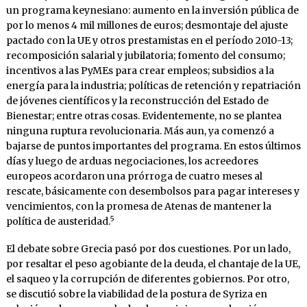
un programa keynesiano: au­mento en la inversión pública de
por lo menos 4 mil millones de euros; desmontaje del ajuste
pactado con la UE y otros prestamistas en el período 2010-13;
recomposición salarial y ju­bilatoria; fomento del consumo;
incentivos a las PyMEs para crear empleos; subsidios a la
energía para la industria; políticas de retención y repatriación
de jóvenes científicos y la recons­trucción del Estado de
Bienestar; entre otras cosas. Evidentemente, no se plantea
ninguna ruptura revolucionaria. Más aun, ya comenzó a
bajarse de puntos importantes del programa. En estos últimos
días y luego de arduas nego­ciaciones, los acreedores
europeos acordaron una prórroga de cuatro meses al
rescate, bási­camente con desembolsos para pagar intereses y
vencimientos, con la promesa de Atenas de mantener la
5
política de austeridad.
El debate sobre Grecia pasó por dos cuestiones. Por un lado,
por resaltar el peso agobiante de la deuda, el chantaje de la UE,
el saqueo y la corrupción de diferentes gobiernos. Por otro,
se discutió sobre la viabilidad de la postura de Syriza en