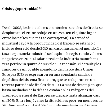
3
Crisis y ¿oportunidad?
Desde 2008, los indicadores económico-socia­les de Grecia se
desploman: el PBI se redujo en un 25% (en el quinto lugar
entre los países que más se contrajeron). La actividad
industrial cayó y la productividad del trabajo se estancó o
incluso decreció desde 2010, un caso inusual en el mundo. La
tasa de ganancia industrial se desplomó, registrando valores
negativos en 2013. El salario real en la industria manufactu­
rera perdió un quinto de su valor. La recesión, el default y los
rumores de un posible aban­dono del marco de la Unión
Europea (UE) se expresaron en una constante salida de
depósi­tos del sistema financiero, que se redujeron en una
tercera parte desde finales de 2010. La tasa de desempleo, que
hasta mediados de la década estaba en los márgenes del
promedio general de Europa, se disparó hasta alcanzar casi
un 30%. Entre los jóvenes la situación es peor: en me­nores de
25 años trepó a casi el 60%, lo que lo convierte en el tercer