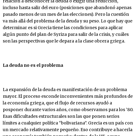
relación a desconocer la deuda o exi­gir una reducción,
incluso hasta salir del euro (posiciones que abandonó apenas
pasado me­nos de un mes de las elecciones). Pero la cues­tión
va más allá del problema de la deuda y su peso. Lo que hay que
determinar es si Grecia tiene las condiciones para aplicar
algún punto del plan de Syriza para salir de la crisis, y cuá­les
son las perspectivas que le depara a la clase obrera griega.
La deuda no es el problema
La expansión de la deuda es manifestación de un problema
mayor. El proceso esconde incon­venientes más profundos de
la economía grie­ga, que el flujo de recursos ayudó a
posponer durante varios años, como observamos para los ’80.
Esas dificultades estructurales son las que ponen serios
límites a cualquier política “boli­variana”. Grecia es un país con
un mercado re­lativamente pequeño. Eso contribuye a hacerla