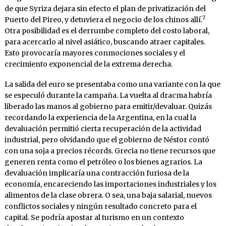
de que Syriza dejara sin efecto el plan de privatización del
7
Puerto del Pireo, y detuviera el negocio de los chinos allí.
Otra posibilidad es el derrumbe completo del costo laboral,
para acercarlo al nivel asiático, buscando atraer ca­pitales.
Esto provocaría mayores conmociones sociales y el
crecimiento exponencial de la ex­trema derecha.
La salida del euro se presentaba como una va­riante con la que
se especuló durante la campa­ña. La vuelta al dracma habría
liberado las ma­nos al gobierno para emitir/devaluar. Quizás
recordando la experiencia de la Argentina, en la cual la
devaluación permitió cierta recupe­ración de la actividad
industrial, pero olvidan­do que el gobierno de Néstor contó
con una soja a precios récords. Grecia no tiene recursos que
generen renta como el petróleo o los bienes agrarios. La
devaluación implicaría una con­tracción furiosa de la
economía, encareciendo las importaciones industriales y los
alimentos de la clase obrera. O sea, una baja salarial, nue­vos
conflictos sociales y ningún resultado con­creto para el
capital. Se podría apostar al tu­rismo en un contexto