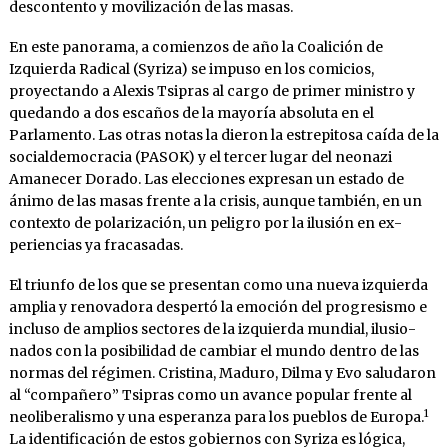
descontento y movilización de las masas.
En este panorama, a comienzos de año la Coa­lición de
Izquierda Radical (Syriza) se impuso en los comicios,
proyectando a Alexis Tsipras al cargo de primer ministro y
quedando a dos es­caños de la mayoría absoluta en el
Parlamento. Las otras notas la dieron la estrepitosa caída de la
socialdemocracia (PASOK) y el tercer lugar del neonazi
Amanecer Dorado. Las elecciones expresan un estado de
ánimo de las masas fren­te a la crisis, aunque también, en un
contexto de polarización, un peligro por la ilusión en ex­
periencias ya fracasadas.
El triunfo de los que se presentan como una nueva izquierda
amplia y renovadora despertó la emoción del progresismo e
incluso de am­plios sectores de la izquierda mundial, ilusio­
nados con la posibilidad de cambiar el mun­do dentro de las
normas del régimen. Cristina, Maduro, Dilma y Evo saludaron
al “compañe­ro” Tsipras como un avance popular frente al
1
neoliberalismo y una esperanza para los pue­blos de Europa.
La identificación de estos go­biernos con Syriza es lógica,