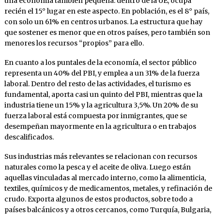
una economía también pequeña: dentro de la UE, ocupa
recién el 15° lugar en este aspecto. En población, es el 8° país,
con solo un 61% en centros urbanos. La estructura que hay
que sos­tener es menor que en otros países, pero tam­bién son
menores los recursos “propios” para ello.
En cuanto a los puntales de la economía, el sec­tor público
representa un 40% del PBI, y em­plea a un 31% de la fuerza
laboral. Dentro del resto de las actividades, el turismo es
funda­mental, aporta casi un quinto del PBI, mien­tras que la
industria tiene un 15% y la agricul­tura 3,5%. Un 20% de su
fuerza laboral está compuesta por inmigrantes, que se
desempe­ñan mayormente en la agricultura o en traba­jos
descalificados.
Sus industrias más relevantes se relacionan con recursos
naturales como la pesca y el aceite de oliva. Luego están
aquellas vinculadas al mer­cado interno, como la alimenticia,
textiles, quí­micos y de medicamentos, metales, y refinación de
crudo. Exporta algunos de estos productos, sobre todo a
países balcánicos y a otros cerca­nos, como Turquía, Bulgaria,