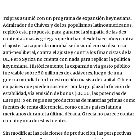
Tsipras asumió con un programa de expan­sión keynesiana.
Admirador de Chávez y de los populismos latinoamericanos,
replicó esta propuesta para ganarse la simpatía de las des­
contentas masas griegas que luchan desde hace años contra
el ajuste. La izquierda mundial se ilusionó con su discurso
anti-neoliberal, contra el ajuste y contra los financistas de la
UE. Pero Syriza no cuenta con nada para replicar la po­lítica
keynesiana. Históricamente, la expansión vía gasto público
fue viable sobre 50 millones de cadáveres, luego de una
guerra mundial con la destrucción masiva de capital. O bien
en paí­ses que pueden sostener por largo plazo la fic­ción de
estabilidad, vía emisión de bonos (EE. UU., las potencias de
Europa); o en regiones productoras de materias primas como
fuentes de renta diferencial, como en los países latinoa­
mericanos durante la última década. Grecia no parece contar
con ninguna de estas fuentes.
Sin modificar las relaciones de producción, las perspectivas