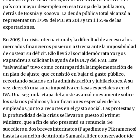
país con mayor des­empleo en esa franja de la población,
detrás de Bosnia y Kosovo. La deuda pública total alcan­zó a
representar un 175% del PBI en 2013 y un 1.155% de las
exportaciones.
En 2009, la crisis internacional y la dificultad de acceso a los
mercados financieros pusieron a Grecia ante la imposibilidad
de costear su défi­cit. Ello llevó al socialdemócrata Yorgos
Papan­dreu a solicitar la ayuda de la UE y del FMI. Este
“salvavidas” tuvo como contrapartida la implementación de
un plan de ajuste, que con­sistió en bajar el gasto público,
recortando sa­larios en la administración y jubilaciones. A su
vez, decretó una suba impositiva en tasas espe­ciales y en el
IVA. Una segunda etapa del ajuste avanzó nuevamente sobre
los salarios públicos y bonificaciones especiales de los
empleados, junto a recortes en el gasto social. Las protestas y
la profundidad de la crisis se llevaron puesto al Primer
Ministro, que a fin de año presentó su renuncia. Se
sucedieron dos breves interina­tos (Papadimos y Pikramenos)
hasta la asun­ción de Antonis Samarás, líder conservador (de