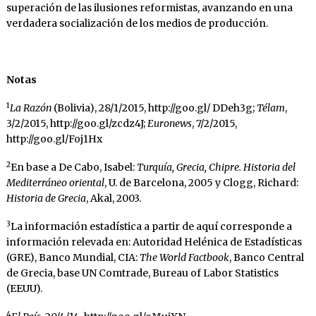
superación de las ilusiones reformistas, avan­zando en una
verdadera socialización de los medios de producción.
Notas
1
La Razón
(Bolivia), 28/1/2015, http://goo.gl/ DDeh3g;
Télam
,
3/2/2015, http://goo.gl/zcdz4J;
Euronews
, 7/2/2015,
http://goo.gl/Foj1Hx
2
En base a De Cabo, Isabel:
Turquía, Grecia, Chi­pre. Historia del
Mediterráneo oriental
, U. de Bar­celona, 2005 y Clogg, Richard:
Historia de Grecia
, Akal, 2003.
3
La información estadística a partir de aquí co­rresponde a
información relevada en: Autoridad Helénica de Estadísticas
(GRE), Banco Mundial, CIA:
The World Factbook
, Banco Central
de Gre­cia, base UN Comtrade, Bureau of Labor Statis­tics
(EEUU).
4