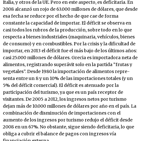
Italia, y otros de la UE. Pero en este aspecto, es deficitaria. En
2008 alcanzó un rojo de 63.000 millones de dólares, que desde
esa fecha se reduce por el he­cho de que cae de forma
constante la capacidad de importar. El déficit se observa en
casi todos los rubros de la producción, sobre todo en lo que
respecta a bienes industriales (maquinaria, vehículos, bienes
de consumo) y en combusti­bles. Por la crisis y la dificultad de
importar, en 2013 el déficit fue el más bajo de los últimos años:
casi 25.000 millones de dólares. Grecia es importadora neta de
alimentos, registrando superávit solo en la partida “frutas y
vegetales”. Desde 1980 la importación de alimentos repre­
senta entre un 8 y un 10% de las importacio­nes totales (y un
5% del déficit comercial). El déficit es atenuado por la
participación del tu­rismo, ya que es un país receptor de
visitantes. De 2005 a 2012, los ingresos netos por turismo
dejan más de 10.000 millones de dólares por año en el país. La
combinación de disminución de importaciones con el
aumento de los ingre­sos por turismo redujo el déficit desde
2008 en un 67%. No obstante, sigue siendo deficitaria, lo que
obliga a cubrir el balance de pagos con ingresos vía
financiación externa.