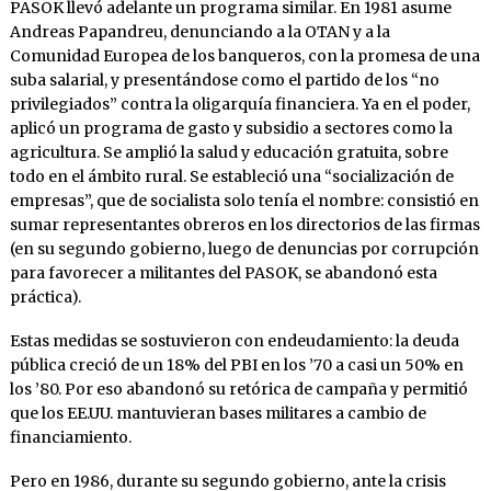
PASOK llevó adelante un programa similar. En 1981 asume
Andreas Papandreu, denunciando a la OTAN y a la
Comunidad Europea de los banqueros, con la promesa de una
suba salarial, y presen­tándose como el partido de los “no
privilegia­dos” contra la oligarquía financiera. Ya en el poder,
aplicó un programa de gasto y subsidio a sectores como la
agricultura. Se amplió la sa­lud y educación gratuita, sobre
todo en el ám­bito rural. Se estableció una “socialización de
empresas”, que de socialista solo tenía el nom­bre: consistió en
sumar representantes obreros en los directorios de las firmas
(en su segun­do gobierno, luego de denuncias por corrup­ción
para favorecer a militantes del PASOK, se abandonó esta
práctica).
Estas medidas se sostuvieron con endeuda­miento: la deuda
pública creció de un 18% del PBI en los ’70 a casi un 50% en
los ’80. Por eso abandonó su retórica de campaña y permitió
que los EE.UU. mantuvieran bases militares a cambio de
financiamiento.
Pero en 1986, durante su segundo gobier­no, ante la crisis