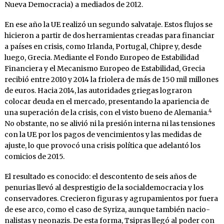
Nueva Democracia) a mediados de 2012.
En ese año la UE realizó un segundo salvataje. Estos flujos se
hicieron a partir de dos herra­mientas creadas para financiar
a países en crisis, como Irlanda, Portugal, Chipre y, desde
luego, Grecia. Mediante el Fondo Europeo de Estabi­lidad
Financiera y el Mecanismo Europeo de Estabilidad, Grecia
recibió entre 2010 y 2014 la friolera de más de 150 mil millones
de euros. Hacia 2014, las autoridades griegas lograron
colocar deuda en el mercado, presentando la apariencia de
4
una superación de la crisis, con el visto bueno de Alemania.
No obstante, no se alivió ni la presión interna ni las tensiones
con la UE por los pagos de vencimientos y las me­didas de
ajuste, lo que provocó una crisis polí­tica que adelantó los
comicios de 2015.
El resultado es conocido: el descontento de seis años de
penurias llevó al desprestigio de la so­cialdemocracia y los
conservadores. Crecieron figuras y agrupamientos por fuera
de ese arco, como el caso de Syriza, aunque también nacio­
nalistas y neonazis. De esta forma, Tsipras lle­gó al poder con