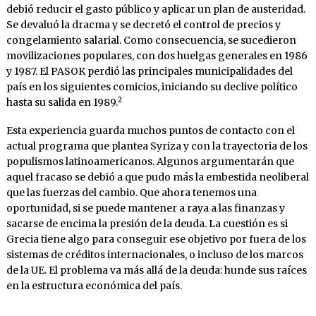
debió reducir el gasto públi­co y aplicar un plan de austeridad.
Se devaluó la dracma y se decretó el control de precios y
congelamiento salarial. Como consecuencia, se sucedieron
movilizaciones populares, con dos huelgas generales en 1986
y 1987. El PASOK perdió las principales municipalidades del
país en los siguientes comicios, iniciando su declive político
2
hasta su salida en 1989.
Esta experiencia guarda muchos puntos de contacto con el
actual programa que plantea Syriza y con la trayectoria de los
populismos latinoamericanos. Algunos argumentarán que
aquel fracaso se debió a que pudo más la em­bestida neoliberal
que las fuerzas del cambio. Que ahora tenemos una
oportunidad, si se puede mantener a raya a las finanzas y
sacarse de encima la presión de la deuda. La cuestión es si
Grecia tiene algo para conseguir ese obje­tivo por fuera de los
sistemas de créditos inter­nacionales, o incluso de los marcos
de la UE. El problema va más allá de la deuda: hunde sus raíces
en la estructura económica del país.