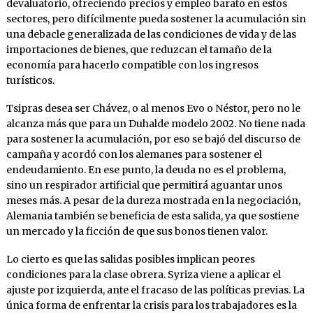
devaluatorio, ofreciendo precios y empleo barato en estos
sectores, pero difícilmente pueda sostener la acumulación sin
una debacle generalizada de las condiciones de vida y de las
importaciones de bienes, que re­duzcan el tamaño de la
economía para hacerlo compatible con los ingresos
turísticos.
Tsipras desea ser Chávez, o al menos Evo o Nés­tor, pero no le
alcanza más que para un Duhal­de modelo 2002. No tiene nada
para sostener la acumulación, por eso se bajó del discurso de
campaña y acordó con los alemanes para sos­tener el
endeudamiento. En ese punto, la deu­da no es el problema,
sino un respirador artifi­cial que permitirá aguantar unos
meses más. A pesar de la dureza mostrada en la negociación,
Alemania también se beneficia de esta salida, ya que sostiene
un mercado y la ficción de que sus bonos tienen valor.
Lo cierto es que las salidas posibles implican peores
condiciones para la clase obrera. Syri­za viene a aplicar el
ajuste por izquierda, ante el fracaso de las políticas previas. La
única for­ma de enfrentar la crisis para los trabajadores es la