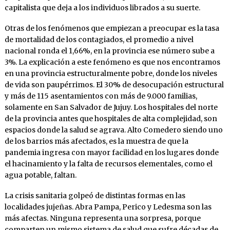
capitalista que deja a los individuos librados a su suerte.
Otras de los fenómenos que empiezan a preocupar es la tasa
de mortalidad de los contagiados, el promedio a nivel
nacional ronda el 1,66%, en la provincia ese número sube a
3%. La explicación a este fenómeno es que nos encontramos
en una provincia estructuralmente pobre, donde los niveles
de vida son paupérrimos. El 30% de desocupación estructural
y más de 115 asentamientos con más de 9.000 familias,
solamente en San Salvador de Jujuy. Los hospitales del norte
de la provincia antes que hospitales de alta complejidad, son
espacios donde la salud se agrava. Alto Comedero siendo uno
de los barrios más afectados, es la muestra de que la
pandemia ingresa con mayor facilidad en los lugares donde
el hacinamiento y la falta de recursos elementales, como el
agua potable, faltan.
La crisis sanitaria golpeó de distintas formas en las
localidades jujeñas. Abra Pampa, Perico y Ledesma son las
más afectas. Ninguna representa una sorpresa, porque
comparten un mismo sistema de salud que sufre décadas de