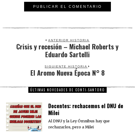
ANTERIOR HISTORIA
Crisis y recesión – Michael Roberts y
Previous
Eduardo Sartelli
post:
SIGUIENTE HISTORIA
El Aromo Nueva Época N° 8
Next
post:
ÚLTIMAS NOVEDADES DE CONTI-SANTORO
Docentes: rechacemos el DNU de
Milei
Al DNU y la Ley Ómnibus hay que
rechazarlos, pero a Milei