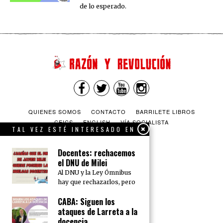
de lo esperado.
QUIENES SOMOS
CONTACTO
BARRILETE LIBROS
CEICS
ENGLISH
VÍA SOCIALISTA
TAL VEZ ESTÉ INTERESADO EN
Docentes: rechacemos
el DNU de Milei
Al DNU y la Ley Ómnibus
hay que rechazarlos, pero
CABA: Siguen los
ataques de Larreta a la
docencia