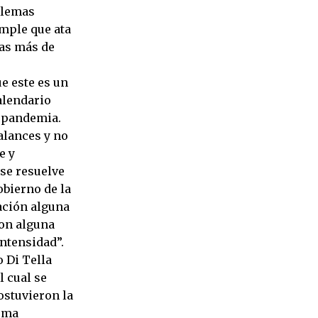
oblemas
imple que ata
nas más de
e este es un
alendario
a pandemia.
alances y no
e y
 se resuelve
obierno de la
lación alguna
ron alguna
intensidad”.
 Di Tella
l cual se
ostuvieron la
tema