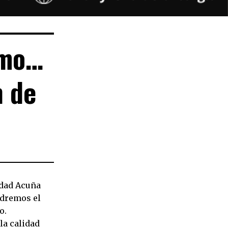
umo…
n de
edad Acuña
ndremos el
o.
la calidad