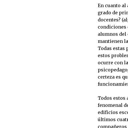
En cuanto al 
grado de pri
docentes? (al
condiciones 
alumnos del 
mantienen la 
Todas estas 
estos proble
ocurre con la
psicopedagog
certeza es q
funcionamien
Todos estos 
fenomenal de
edificios esc
últimos cuat
compañeros q