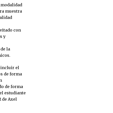
bimodalidad
ara muestra
alidad
evitado con
s y
 de la
hicos.
incluir el
os de forma
n
ado de forma
el estudiante
R de Axel