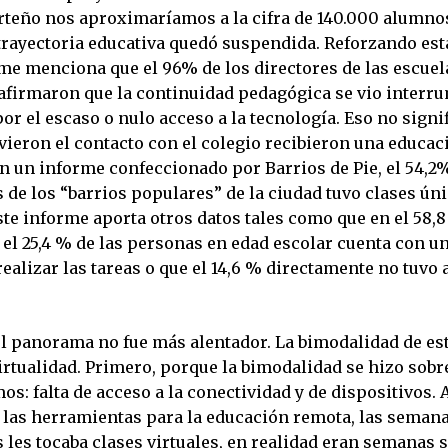
rteño nos aproximaríamos a la cifra de 140.000 alumnos
trayectoria educativa quedó suspendida. Reforzando esta
e menciona que el 96% de los directores de las escuel
afirmaron que la continuidad pedagógica se vio interr
r el escaso o nulo acceso a la tecnología. Eso no signif
vieron el contacto con el colegio recibieron una educac
n un informe confeccionado por Barrios de Pie, el 54,2%
s de los “barrios populares” de la ciudad tuvo clases ú
te informe aporta otros datos tales como que en el 58,8
el 25,4 % de las personas en edad escolar cuenta con u
ealizar las tareas o que el 14,6 % directamente no tuvo 
 el panorama no fue más alentador. La bimodalidad de es
irtualidad. Primero, porque la bimodalidad se hizo sobr
os: falta de acceso a la conectividad y de dispositivos. 
 las herramientas para la educación remota, las semana
s les tocaba clases virtuales, en realidad eran semanas 