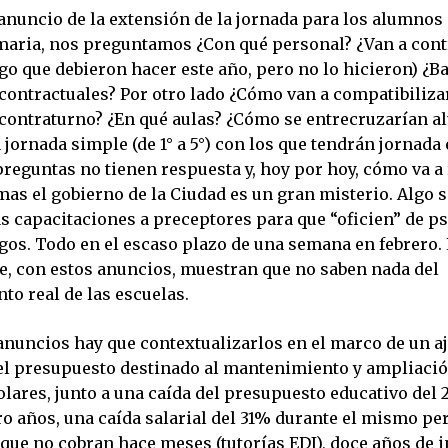
anuncio de la extensión de la jornada para los alumnos d
maria, nos preguntamos ¿Con qué personal? ¿Van a con
go que debieron hacer este año, pero no lo hicieron) ¿B
contractuales? Por otro lado ¿Cómo van a compatibiliza
contraturno? ¿En qué aulas? ¿Cómo se entrecruzarían 
jornada simple (de 1° a 5°) con los que tendrán jornada
preguntas no tienen respuesta y, hoy por hoy, cómo va a
mas el gobierno de la Ciudad es un gran misterio. Algo 
s capacitaciones a preceptores para que “oficien” de p
os. Todo en el escaso plazo de una semana en febrero. 
ue, con estos anuncios, muestran que no saben nada del
to real de las escuelas.
anuncios hay que contextualizarlos en el marco de un a
l presupuesto destinado al mantenimiento y ampliació
olares, junto a una caída del presupuesto educativo del
ro años, una caída salarial del 31% durante el mismo pe
ue no cobran hace meses (tutorías EDI), doce años de i