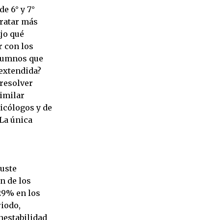
e 6° y 7°
tratar más
ajo qué
r con los
alumnos que
 extendida?
 resolver
similar
sicólogos y de
La única
juste
n de los
 29% en los
riodo,
nestabilidad