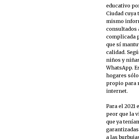
educativo po
Ciudad cuya 
mismo inform
consultados 
complicada po
que sí mantu
calidad. Segú
niños y niña
WhatsApp. Es
hogares sólo 
propio para r
internet.
Para el 2021
peor que la v
que ya teníam
garantizadas
a las burbuja