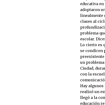
educativa en 
adoptaron un
linealmente 
clases al cic
profundizació
problema que
escolar. Dice
Lo cierto es
se condicen 
preexistente
un problema 
Ciudad, duran
con la escuel
comunicación,
Hay algunos 
realizó un e
llegó a la co
educación re