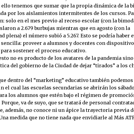
 A ello tenemos que sumar que la propia dinámica de la 
da por los aislamientos intermitentes de los cursos. P
n: solo en el mes previo al receso escolar (con la bimod
islaron a 2.679 burbujas mientras que en agosto (con la
d plena) el número subió a 5.267. Esto se podría haber 
 sencilla: proveer a alumnos y docentes con dispositivo
 para sostener el proceso educativo.
 esto no es producto de los avatares de la pandemia sino
tica del gobierno de la Ciudad de dejar “tirados” a los c
 que dentro del “marketing” educativo también podemos 
n el cual las escuelas secundarias se abrirán los sábad
para los alumnos que estén bajo el régimen de promoció
Porque, va de suyo, que se tratará de personal contrat
e, además, no conoce ni un ápice la trayectoria previa d
 Una medida que no tiene nada que envidiarle al Más AT