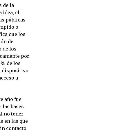
 de la
 idea, el
as públicas
umpido o
ica que los
ión de
 de los
nicamente por
 % de los
n dispositivo
acceso a
te año fue
e las bases
Al no tener
s en las que
sin contacto