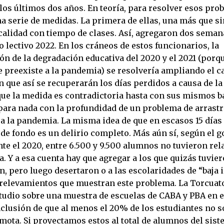
los últimos dos años. En teoría, para resolver esos pr
a serie de medidas. La primera de ellas, una más que s
calidad con tiempo de clases. Así, agregaron dos sema
lo lectivo 2022. En los cráneos de estos funcionarios, la
n de la degradación educativa del 2020 y el 2021 (porqu
 preexiste a la pandemia) se resolvería ampliando el c
n que así se recuperarán los días perdidos a causa de l
 que la medida es contradictoria hasta con sus mismos b
para nada con la profundidad de un problema de arrastr
 a la pandemia. La misma idea de que en escasos 15 días
de fondo es un delirio completo. Más aún sí, según el g
te el 2020, entre 6.500 y 9.500 alumnos no tuvieron re
a. Y a esa cuenta hay que agregar a los que quizás tuvie
 pero luego desertaron o a las escolaridades de “baja 
relevamientos que muestran este problema. La Torcuato
studio sobre una muestra de escuelas de CABA y PBA en e
nclusión de que al menos el 20% de los estudiantes no s
mota. Si proyectamos estos al total de alumnos del sis