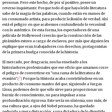
personas. Pero este hecho, de por sí positivo, posee un
reverso inquietante. Porque todo el que haya leído literatura
sabe de la magia de las palabras, cuando están en manos de
un consumado artista, para producir la ilusión de verdad. Ahí
está el peligro: en que acabemos confundiendo lo verosímil
con lo auténtico. De esta forma, los espectadores de una
película de Hollywood creerán que la construcción de las
pirámides estuvo a cargo de esclavos, por más que alguien les
explique que eran trabajadores con derechos, protagonistas
de la primera huelga conocida de la historia.
El mercado, por desgracia, nos ha enseñado a los
historiadores profesionales que ese oficio que amamos corre
el peligro de convertirse en “una rama de la literatura de
2
evasión”.
[
]
Porque la Historia acaba convirtiéndose en un
producto de consumo masivo del que, siguiendo a Vargas
Llosa, podemos decir que sólo sirve para proporcionar un
barniz de conocimiento, no para impulsar a una
profundización rigurosa. Este sería un síntoma, uno más, de
esa cultura que, a ojos del Nobel peruano, ha quedado
reducida a mera distracción, a una dictadura de lo divertido,