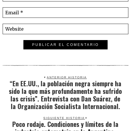
ANTERIOR HISTORIA
“En EE.UU., la población negra siempre ha
Previous
sido la que más profundamente ha sufrido
post:
las crisis”. Entrevista con Dan Suárez, de
la Organización Socialista Internacional.
SIGUIENTE HISTORIA
Poco rodaje. Condiciones y límites de la
Next
post: