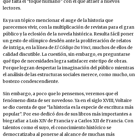
que falta el “toque humano” con el que atraer a nuevos
lectores.
Es ya un tópico mencionar el auge de la historia que
parecemos vivir, con la multiplicación de revistas para el gran
público y la eclosión de la novela histórica. Resulta fácil poner
un gesto de olímpico desdén ante la proliferación de relatos
de intriga, en la línea de
El Código Da Vinci
, muchos de ellos de
calidad discutible. La cuestión, sin embargo, es preguntarse
qué tipo de necesidades logra satisfacer este tipo de obras.
Porque logran despertar la imaginación del público mientras
el análisis de las estructuras sociales merece, como mucho, un
bostezo condescendiente.
Sin embargo, a poco que lo pensemos, veremos que el
fenómeno dista de ser novedoso. Ya en el siglo XVIII, Voltaire
se dio cuenta de que “la historia es la especie de escritura más
popular”. Por eso dedicó dos de sus libros más importantes a
biografiar a Luis XIV de Francia y a Carlos XII de Francia. Con
talentos como el suyo, el conocimiento histórico se
democratizaba al ponerse al alcance de muchas más