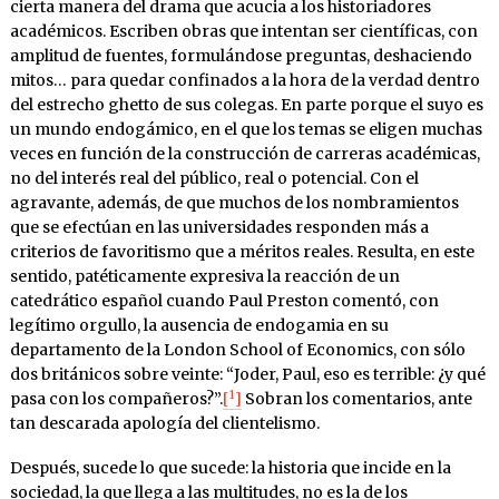
cierta manera del drama que acucia a los historiadores
académicos. Escriben obras que intentan ser científicas, con
amplitud de fuentes, formulándose preguntas, deshaciendo
mitos… para quedar confinados a la hora de la verdad dentro
del estrecho ghetto de sus colegas. En parte porque el suyo es
un mundo endogámico, en el que los temas se eligen muchas
veces en función de la construcción de carreras académicas,
no del interés real del público, real o potencial. Con el
agravante, además, de que muchos de los nombramientos
que se efectúan en las universidades responden más a
criterios de favoritismo que a méritos reales. Resulta, en este
sentido, patéticamente expresiva la reacción de un
catedrático español cuando Paul Preston comentó, con
legítimo orgullo, la ausencia de endogamia en su
departamento de la London School of Economics, con sólo
dos británicos sobre veinte: “Joder, Paul, eso es terrible: ¿y qué
1
pasa con los compañeros?”.
[
]
Sobran los comentarios, ante
tan descarada apología del clientelismo.
Después, sucede lo que sucede: la historia que incide en la
sociedad, la que llega a las multitudes, no es la de los