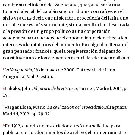
cambie su definición del valenciano, que ya no sería una
forma dialectal del catalán sino un idioma con raíces en el
siglo VI a.C. Es decir, que ni siquiera procedería del latín. Uno
no sabe que es más sonrojante, si una mentira tan descarada
o la presión de un grupo político a una corporación
académica para que adecue el conocimiento científico a los
intereses identitatarios del momento. Por algo dijo Renan, el
gran pensador francés, que la tergiversación del pasado
constituye uno de los elementos esenciales del nacionalismo.
1
La Vanguardia
, 16 de mayo de 2008. Entrevista de Lluís
Amiguet a Paul Preston.
2
Lukaks, John:
El futuro de la Historia
, Turner, Madrid, 2011, p.
14.
3
Vargas Llosa, Mario:
La civilización del espectáculo
, Alfaguara,
Madrid, 2012, pp. 29-32.
4
En 1912, cuando un historiador cursó una solicitud para
publicar ciertos documentos de archivo, el primer ministro