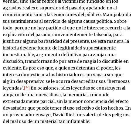
verdad, sino sacar réditos al victimismo fundado en los
agravios reales o supuestos del pasado, apelando no al
conocimiento sino a las emociones del público. Manipulando
sus sentimientos al servicio de alguna causa política. Sobre
todo, porque no hay partido al que no le interese recurrir a la
explicación del pasado, convenientemente falseada, para
justificar alguna barbaridad del presente. De esta manera, la
historia deviene fuente de legitimidad supuestamente
incuestionable, argumento definitivo para zanjar una
discusión, transformando por arte de magia lo discutible en
evidente. Es por eso que, a quienes detentan el poder, les
interesa domesticar a los historiadores, no vaya a ser que
algún desaprensivo se le ocurra desacreditar sus “hermosas
4
leyendas”.
[
]
En ocasiones, tales leyendas se construyen al
amparo de una nueva diosa, la memoria, a menudo
extremadamente parcial, sin la menor conciencia del efecto
devastador que puede tener el uso selectivo de los hechos. En
un provocador ensayo, David Rieff nos alerta de los peligros
del mal uso de un material tan inflamable: