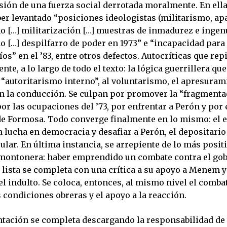
sión de una fuerza social derrotada moralmente. En ella
er levantado “posiciones ideologistas (militarismo, ap
 […] militarización […] muestras de inmadurez e ingen
[…] despilfarro de poder en 1973” e “incapacidad para
os” en el ’83, entre otros defectos. Autocríticas que rep
te, a lo largo de todo el texto: la lógica guerrillera que
“autoritarismo interno”, al voluntarismo, el apresurami
n la conducción. Se culpan por promover la “fragmenta
r las ocupaciones del ’73, por enfrentar a Perón y por e
e Formosa. Todo converge finalmente en lo mismo: el e
 lucha en democracia y desafiar a Perón, el depositario 
lar. En última instancia, se arrepiente de lo más positi
montonera: haber emprendido un combate contra el go
 lista se completa con una crítica a su apoyo a Menem y 
l indulto. Se coloca, entonces, al mismo nivel el combat
 condiciones obreras y el apoyo a la reacción.
tación se completa descargando la responsabilidad de 