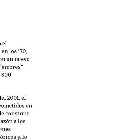
 el
en los ’70,
con un nuevo
“errores”
e 800
el 2001, el
s cometidos en
de construir
razón a los
iones
óricos y, lo