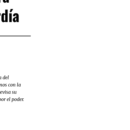
día
a del
imos con la
evisa su
or el poder.