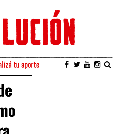
lizá tu aporte
de
smo
ra