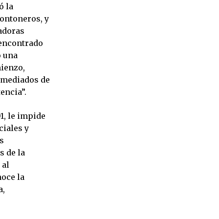
ó la
Montoneros, y
nadoras
a encontrado
o una
ienzo,
e mediados de
encia”.
1, le impide
ciales y
s
s de la
 al
oce la
a,