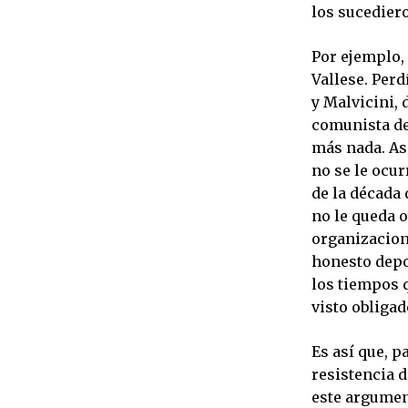
los sucediero
Por ejemplo,
Vallese. Per
y Malvicini, 
comunista de
más nada. As
no se le ocur
de la década 
no le queda o
organizacion
honesto depos
los tiempos q
visto obligad
Es así que, p
resistencia 
este argument