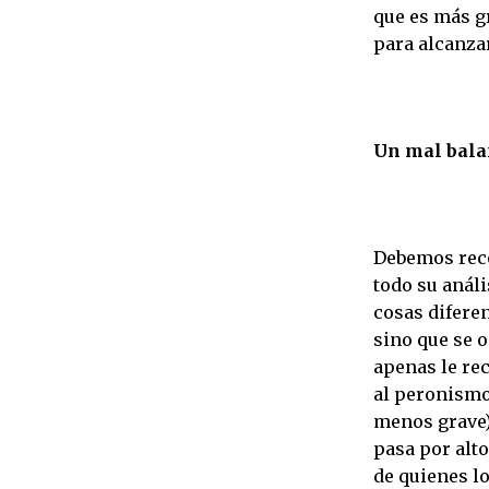
que es más g
para alcanzar
Un mal balan
Debemos recon
todo su anál
cosas diferen
sino que se o
apenas le rec
al peronismo
menos grave),
pasa por alt
de quienes lo