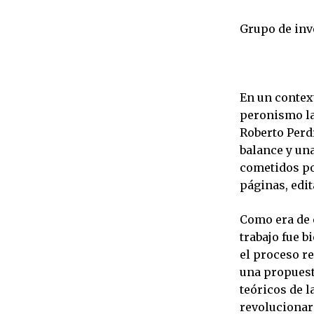
Grupo de inve
En un context
peronismo la 
Roberto Perd
balance y un
cometidos por
páginas, edit
Como era de 
trabajo fue b
el proceso re
una propuesta
teóricos de 
revolucionari