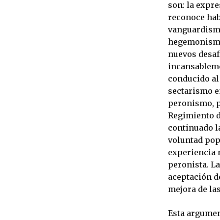
son: la expre
reconoce hab
vanguardismo
hegemonismo 
nuevos desafí
incansablemen
conducido al 
sectarismo e
peronismo, po
Regimiento d
continuado la
voluntad popu
experiencia 
peronista. La
aceptación de
mejora de las
Esta argumen