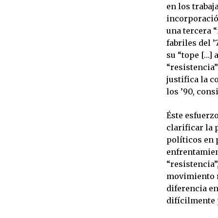
en los trabaj
incorporació
una tercera 
fabriles del 
su “tope […] 
“resistencia
justifica la
los ’90, cons
Éste esfuerzo
clarificar la
políticos en 
enfrentamient
“resistencia”
movimiento r
diferencia en
difícilmente