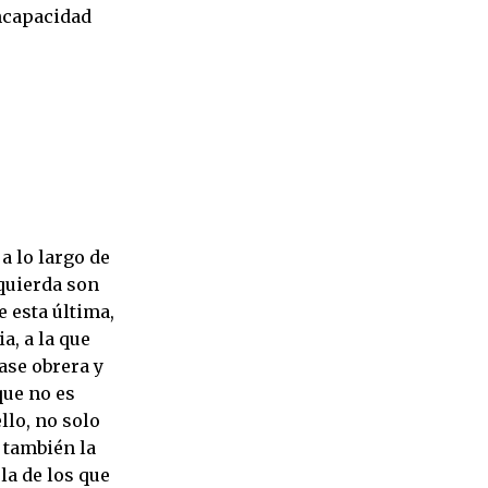
incapacidad
a lo largo de
zquierda son
e esta última,
a, a la que
lase obrera y
que no es
llo, no solo
 también la
la de los que