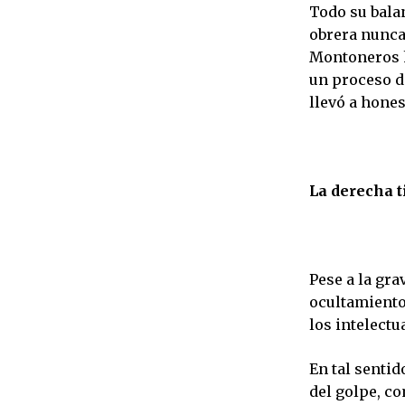
Todo su balan
obrera nunca
Montoneros ha
un proceso de
llevó a hone
La derecha t
Pese a la gra
ocultamiento
los intelectu
En tal senti
del golpe, co