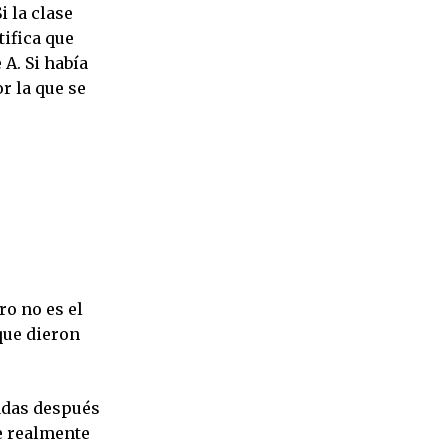
i la clase
ifica que
A. Si había
or la que se
ro no es el
que dieron
ladas después
ue realmente