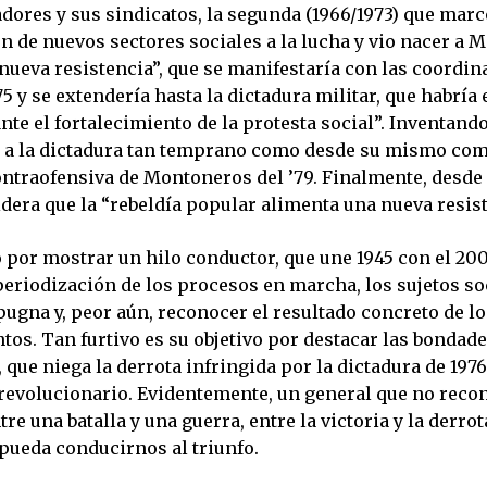
adores y sus sindicatos, la segunda (1966/1973) que marc
n de nuevos sectores sociales a la lucha y vio nacer a 
“nueva resistencia”, que se manifestaría con las coordi
’75 y se extendería hasta la dictadura militar, que habrí
ante el fortalecimiento de la protesta social”. Inventand
” a la dictadura tan temprano como desde su mismo com
 contraofensiva de Montoneros del ’79. Finalmente, desd
idera que la “rebeldía popular alimenta una nueva resist
 por mostrar un hilo conductor, que une 1945 con el 200
 periodización de los procesos en marcha, los sujetos so
pugna y, peor aún, reconocer el resultado concreto de lo
os. Tan furtivo es su objetivo por destacar las bondade
, que niega la derrota infringida por la dictadura de 1976
evolucionario. Evidentemente, un general que no recon
tre una batalla y una guerra, entre la victoria y la derrot
 pueda conducirnos al triunfo.