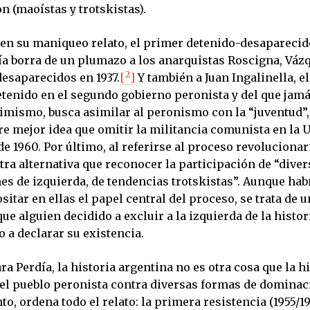
n (maoístas y trotskistas).
 en su maniqueo relato, el primer detenido-desaparecid
día borra de un plumazo a los anarquistas Roscigna, Váz
2
desaparecidos en 1937.
[
]
Y también a Juan Ingalinella, e
tenido en el segundo gobierno peronista y del que jam
imismo, busca asimilar al peronismo con la “juventud”,
re mejor idea que omitir la militancia comunista en la 
de 1960. Por último, al referirse al proceso revolucionar
tra alternativa que reconocer la participación de “diver
es de izquierda, de tendencias trotskistas”. Aunque hab
itar en ellas el papel central del proceso, se trata de 
ue alguien decidido a excluir a la izquierda de la histor
o a declarar su existencia.
ara Perdía, la historia argentina no es otra cosa que la hi
del pueblo peronista contra diversas formas de dominaci
o, ordena todo el relato: la primera resistencia (1955/1