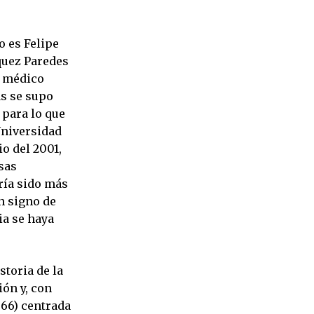
o es Felipe
quez Paredes
l médico
ás se supo
 para lo que
Universidad
io del 2001,
sas
ría sido más
un signo de
ia se haya
storia de la
ón y, con
966) centrada