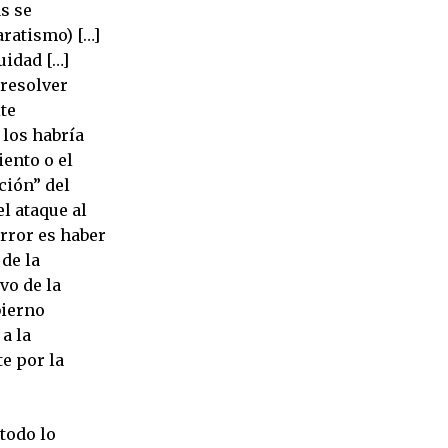
s se
aratismo) […]
uidad […]
 resolver
ite
 los habría
ento o el
ción” del
l ataque al
rror es haber
de la
vo de la
bierno
a la
e por la
todo lo