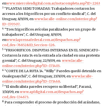
en
www.miercolesdigital.com.ar/notacompleta.asp?ID=2263
3
“PLANTAS SEMI TOMADAS: Trabajadores cortaron los
accesos a los frigoríficos por un conflicto sindical”, C. del
Uruguay, 8/9/09, en
www.lacalle-online.com/interior.php?
ID=170507
.
4
“Tres frigoríficos avícolas paralizados por un grupo de
trabajadores”, C. del Uruguay, 8/9/09,
en
www.laprensafederal.com.ar/despachos.asp?
cod_des=76852&ID_Seccion=126
.
5
“FRIGORIFICOS. DISPUTAS INTERNAS EN EL SINDICATO-
Cortaron la ruta 14 en la entrada a la ciudad en una protesta
gremial”, C. del Uruguay, 22/9/09, en
www.lacalle-
online.com/interior.php?ID=171403
.
6
“CORTE DE LA RUTA 14. “Willy” Paredes quedó detenido en
Gualeguaychú”, C. del Uruguay, 23/9/09, en
www.lacalle-
online.com/interior.php?ID=171468
.
7
“El sindicalista paredes recupero su libertad”, Paraná,
3/10/09, en
www.apfdigital.com.ar/despachos.asp?
cod_des=134673
.
8
Para comprender el proceso de producción del arándano,