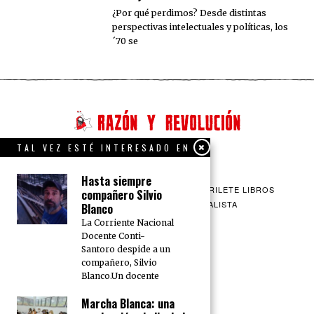
¿Por qué perdimos? Desde distintas
perspectivas intelectuales y políticas, los
´70 se
TAL VEZ ESTÉ INTERESADO EN
Hasta siempre
QUIENES SOMOS
CONTACTO
BARRILETE LIBROS
compañero Silvio
CEICS
ENGLISH
VÍA SOCIALISTA
Blanco
La Corriente Nacional
Docente Conti-
Santoro despide a un
compañero, Silvio
Blanco.Un docente
Marcha Blanca: una