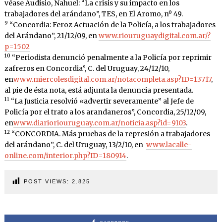
véase Audisio, Nahuel: “La crisis y su impacto en los
trabajadores del arándano”, TES, en El Aromo, nº 49.
9
“Concordia: Feroz Actuación de la Policía, a los trabajadores
del Arándano”, 21/12/09, en
www.riouruguaydigital.com.ar/?
p=1502
10
“Periodista denunció penalmente a la Policía por reprimir
zafreros en Concordia”, C. del Uruguay, 24/12/10,
en
www.miercolesdigital.com.ar/notacompleta.asp?ID=13717
,
al pie de ésta nota, está adjunta la denuncia presentada.
11
“La Justicia resolvió «advertir severamente” al Jefe de
Policía por el trato a los arandaneros”, Concordia, 25/12/09,
en
www.diarioriouruguay.com.ar/noticia.asp?id=9103
.
12
“CONCORDIA. Más pruebas de la represión a trabajadores
del arándano”, C. del Uruguay, 13/2/10, en
www.lacalle-
online.com/interior.php?ID=180914
.
POST VIEWS:
2.825