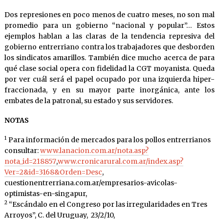
Dos represiones en poco menos de cuatro meses, no son mal
promedio para un gobierno “nacional y popular”… Estos
ejemplos hablan a las claras de la tendencia represiva del
gobierno entrerriano contra los trabajadores que desborden
los sindicatos amarillos. También dice mucho acerca de para
qué clase social opera con fidelidad la CGT moyanista. Queda
por ver cuál será el papel ocupado por una izquierda hiper-
fraccionada, y en su mayor parte inorgánica, ante los
embates de la patronal, su estado y sus servidores.
NOTAS
1
Para información de mercados para los pollos entrerrianos
consultar:
www.lanacion.com.ar/nota.asp?
nota_id=218857
,
www.cronicarural.com.ar/index.asp?
Ver=2&id=3168&Orden=Desc
,
cuestionentrerriana.com.ar/empresarios-avicolas-
optimistas-en-singapur,
2
“Escándalo en el Congreso por las irregularidades en Tres
Arroyos”, C. del Uruguay, 23/2/10,