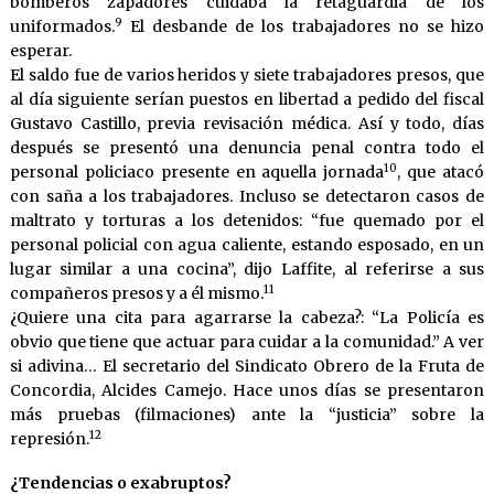
bomberos zapadores cuidaba la retaguardia de los
9
uniformados.
El desbande de los trabajadores no se hizo
esperar.
El saldo fue de varios heridos y siete trabajadores presos, que
al día siguiente serían puestos en libertad a pedido del fiscal
Gustavo Castillo, previa revisación médica. Así y todo, días
después se presentó una denuncia penal contra todo el
10
personal policiaco presente en aquella jornada
, que atacó
con saña a los trabajadores. Incluso se detectaron casos de
maltrato y torturas a los detenidos: “fue quemado por el
personal policial con agua caliente, estando esposado, en un
lugar similar a una cocina”, dijo Laffite, al referirse a sus
11
compañeros presos y a él mismo.
¿Quiere una cita para agarrarse la cabeza?: “La Policía es
obvio que tiene que actuar para cuidar a la comunidad.” A ver
si adivina… El secretario del Sindicato Obrero de la Fruta de
Concordia, Alcides Camejo. Hace unos días se presentaron
más pruebas (filmaciones) ante la “justicia” sobre la
12
represión.
¿Tendencias o exabruptos?