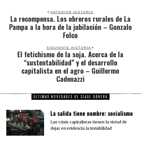
ANTERIOR HISTORIA
La recompensa. Los obreros rurales de La
Previous
Pampa a la hora de la jubilación – Gonzalo
post:
Folco
SIGUIENTE HISTORIA
El fetichismo de la soja. Acerca de la
Next
“sustentabilidad” y el desarrollo
post:
capitalista en el agro – Guillermo
Cadenazzi
ÚLTIMAS NOVEDADES DE CLASE OBRERA
La salida tiene nombre: socialismo
Las crisis capitalistas tienen la virtud de
dejar en evidencia la inviabilidad