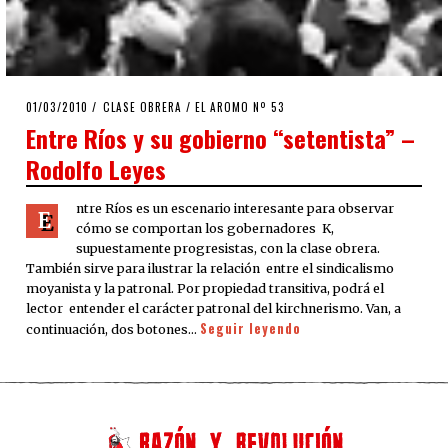
POSTED
01/03/2010
25/03/2020
CLASE OBRERA
/
EL AROMO Nº 53
ON
Entre Ríos y su gobierno “setentista” –
Rodolfo Leyes
ntre Ríos es un escenario interesante para observar
E
cómo se comportan los gobernadores K,
supuestamente progresistas, con la clase obrera.
También sirve para ilustrar la relación entre el sindicalismo
moyanista y la patronal. Por propiedad transitiva, podrá el
lector entender el carácter patronal del kirchnerismo. Van, a
Seguir leyendo
continuación, dos botones…