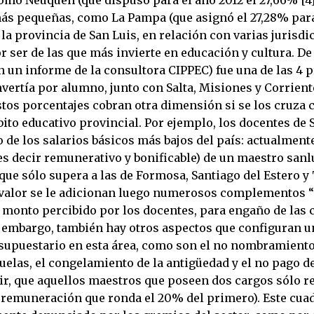
ás pequeñas, como La Pampa (que asignó el 27,28% par
r, la provincia de San Luis, en relación con varias jurisd
r ser de las que más invierte en educación y cultura. D
n un informe de la consultora CIPPEC) fue una de las 4 
vertía por alumno, junto con Salta, Misiones y Corrient
tos porcentajes cobran otra dimensión si se los cruza 
ito educativo provincial. Por ejemplo, los docentes de 
de los salarios básicos más bajos del país: actualmente
es decir remunerativo y bonificable) de un maestro sanl
que sólo supera a las de Formosa, Santiago del Estero y 
 valor se le adicionan luego numerosos complementos 
 monto percibido por los docentes, para engaño de las c
in embargo, también hay otros aspectos que configuran 
esupuestario en esta área, como son el no nombramient
uelas, el congelamiento de la antigüedad y el no pago d
ir, que aquellos maestros que poseen dos cargos sólo r
remuneración que ronda el 20% del primero). Este cua