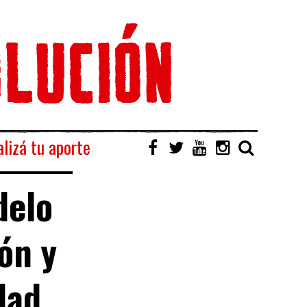
lizá tu aporte
delo
ón y
dad