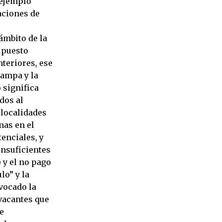
 ejemplo
caciones de
ámbito de la
supuesto
teriores, ese
Pampa y la
 significa
dos al
 localidades
mas en el
tenciales, y
insuficientes
) y el no pago
lo” y la
vocado la
 vacantes que
e