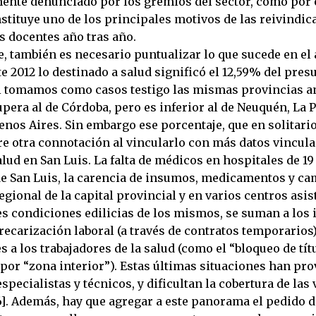
ente denunciado por los gremios del sector, como por
onstituye uno de los principales motivos de las reivindi
os docentes año tras año.
e, también es necesario puntualizar lo que sucede en el 
e 2012 lo destinado a salud significó el 12,59% del pre
Si tomamos como casos testigo las mismas provincias an
pera al de Córdoba, pero es inferior al de Neuquén, La 
nos Aires. Sin embargo ese porcentaje, que en solitario
re otra connotación al vincularlo con más datos vincula
lud en San Luis. La falta de médicos en hospitales de 19
 de San Luis, la carencia de insumos, medicamentos y ca
egional de la capital provincial y en varios centros asis
es condiciones edilicias de los mismos, se suman a los 
precarización laboral (a través de contratos temporarios
s a los trabajadores de la salud (como el “bloqueo de títu
por “zona interior”). Estas últimas situaciones han pro
specialistas y técnicos, y dificultan la cobertura de las
6]. Además, hay que agregar a este panorama el pedido d