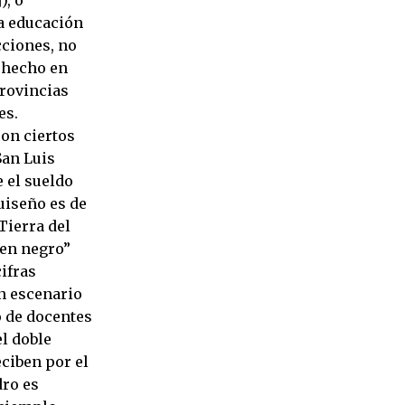
a educación
icciones, no
e hecho en
provincias
es.
con ciertos
San Luis
 el sueldo
uiseño es de
Tierra del
“en negro”
ifras
un escenario
o de docentes
el doble
eciben por el
dro es