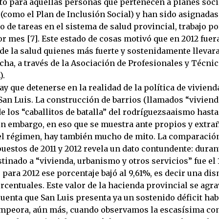
 para aquellas personas que pertenecen a planes soci
(como el Plan de Inclusión Social) y han sido asignadas
de tareas en el sistema de salud provincial, trabajo po
r mes [7]. Este estado de cosas motivó que en 2012 fuer
 de la salud quienes más fuerte y sostenidamente llevar
cha, a través de la Asociación de Profesionales y Técnic
).
ay que detenerse en la realidad de la política de viviend
San Luis. La construcción de barrios (llamados “viviend
e los “caballitos de batalla” del rodríguezsaaismo hasta
Sin embargo, en eso que se muestra ante propios y extra
el régimen, hay también mucho de mito. La comparació
uestos de 2011 y 2012 revela un dato contundente: duran
tinado a “vivienda, urbanismo y otros servicios” fue el 1
para 2012 ese porcentaje bajó al 9,61%, es decir una di
rcentuales. Este valor de la hacienda provincial se agra
enta que San Luis presenta ya un sostenido déficit habi
empeora, aún más, cuando observamos la escasísima co