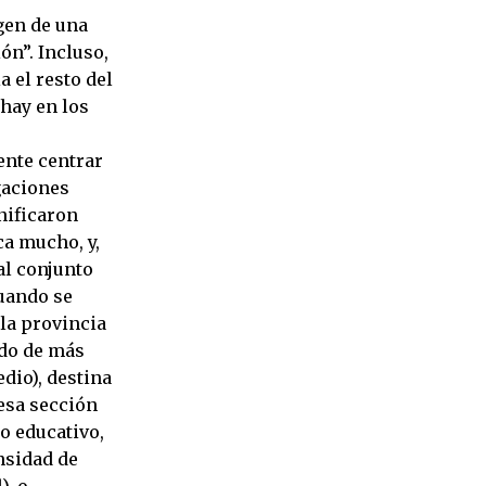
gen de una
n”. Incluso,
 el resto del
hay en los
ente centrar
gaciones
nificaron
ca mucho, y,
al conjunto
cuando se
 la provincia
ido de más
dio), destina
esa sección
to educativo,
nsidad de
), o