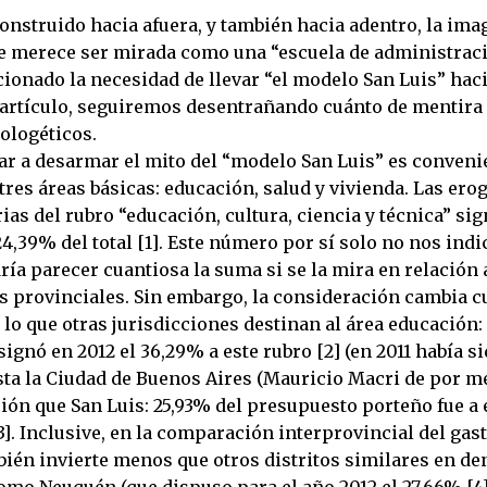
onstruido hacia afuera, y también hacia adentro, la ima
e merece ser mirada como una “escuela de administració
onado la necesidad de llevar “el modelo San Luis” hacia
e artículo, seguiremos desentrañando cuánto de mentira 
ologéticos.
r a desarmar el mito del “modelo San Luis” es conveni
tres áreas básicas: educación, salud y vivienda. Las ero
as del rubro “educación, cultura, ciencia y técnica” sig
24,39% del total [1]. Este número por sí solo no nos indi
ía parecer cuantiosa la suma si se la mira en relación 
as provinciales. Sin embargo, la consideración cambia 
o que otras jurisdicciones destinan al área educación:
ignó en 2012 el 36,29% a este rubro [2] (en 2011 había s
sta la Ciudad de Buenos Aires (Mauricio Macri de por me
ión que San Luis: 25,93% del presupuesto porteño fue a 
3]. Inclusive, en la comparación interprovincial del gas
bién invierte menos que otros distritos similares en de
omo Neuquén (que dispuso para el año 2012 el 27,66% [4]