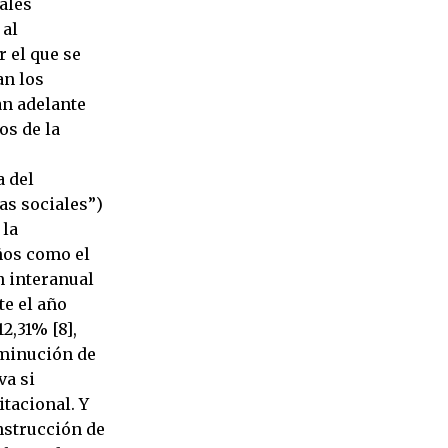
ales
 al
r el que se
an los
an adelante
os de la
a del
as sociales”)
 la
ños como el
n interanual
te el año
2,31% [8],
sminución de
va si
tacional. Y
nstrucción de