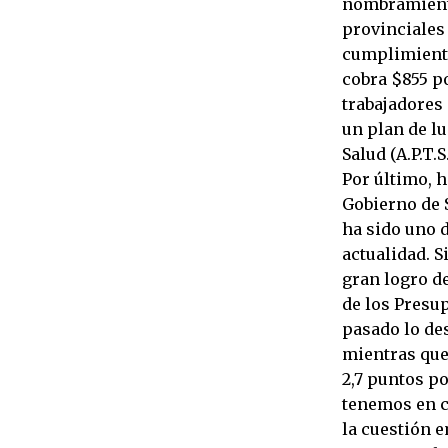
nombramiento
provinciales 
cumplimiento 
cobra $855 po
trabajadores
un plan de lu
Salud (A.P.T.S.
Por último, h
Gobierno de 
ha sido uno d
actualidad. 
gran logro d
de los Presup
pasado lo des
mientras que 
2,7 puntos po
tenemos en cu
la cuestión 