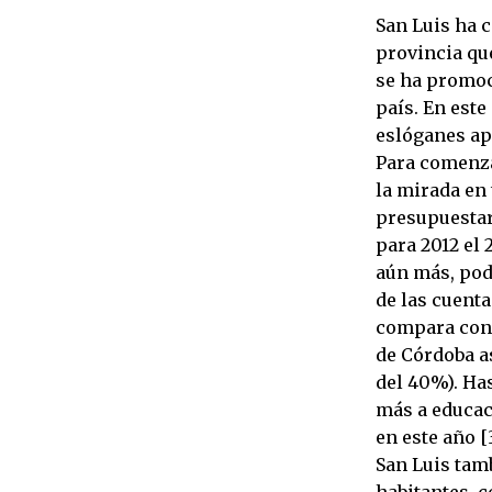
San Luis ha c
provincia qu
se ha promoci
país. En est
eslóganes ap
Para comenza
la mirada en 
presupuestari
para 2012 el 
aún más, podr
de las cuent
compara con l
de Córdoba as
del 40%). Ha
más a educac
en este año [
San Luis tam
habitantes, c