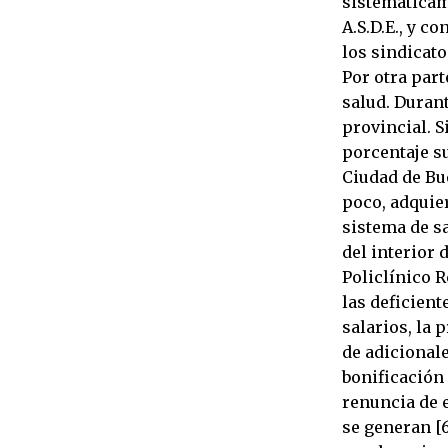
sistemáticam
A.S.D.E., y c
los sindicat
Por otra part
salud. Durant
provincial. 
porcentaje su
Ciudad de Bue
poco, adquie
sistema de sa
del interior
Policlínico R
las deficient
salarios, la 
de adicionale
bonificación 
renuncia de e
se generan [