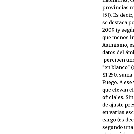
provincias m
[5]). Es deci
se destaca po
2009 (y segú
que menos in
Asimismo, es
datos del ámb
perciben uno 
“en blanco” (
$1.250, suma 
Fuego. A ese
que elevan el
oficiales. S
de ajuste pr
en varias esc
cargo (es dec
segundo una 