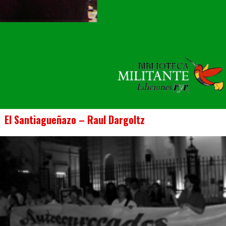
El Santiagueñazo – Raul Dargoltz