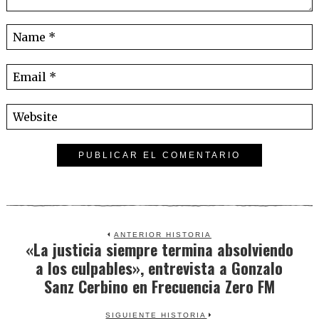
ANTERIOR HISTORIA
«La justicia siempre termina absolviendo
Previous
a los culpables», entrevista a Gonzalo
post:
Sanz Cerbino en Frecuencia Zero FM
SIGUIENTE HISTORIA