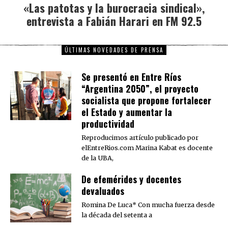
«Las patotas y la burocracia sindical»,
Next
entrevista a Fabián Harari en FM 92.5
post:
ÚLTIMAS NOVEDADES DE PRENSA
Se presentó en Entre Ríos
“Argentina 2050”, el proyecto
socialista que propone fortalecer
el Estado y aumentar la
productividad
Reproducimos artículo publicado por
elEntreRios.com Marina Kabat es docente
de la UBA,
De efemérides y docentes
devaluados
Romina De Luca* Con mucha fuerza desde
la década del setenta a