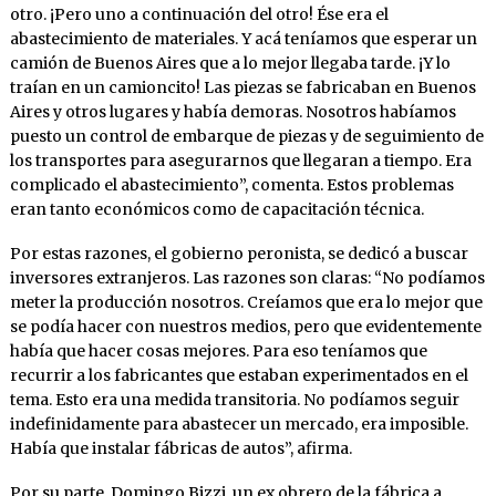
otro. ¡Pero uno a continuación del otro! Ése era el
abastecimiento de materiales. Y acá teníamos que esperar un
camión de Buenos Aires que a lo mejor llegaba tarde. ¡Y lo
traían en un camioncito! Las piezas se fabricaban en Buenos
Aires y otros lugares y había demoras. Nosotros habíamos
puesto un control de embarque de piezas y de seguimiento de
los transportes para asegurarnos que llegaran a tiempo. Era
complicado el abastecimiento”, comenta. Estos problemas
eran tanto económicos como de capacitación técnica.
Por estas razones, el gobierno peronista, se dedicó a buscar
inversores extranjeros. Las razones son claras: “No podíamos
meter la producción nosotros. Creíamos que era lo mejor que
se podía hacer con nuestros medios, pero que evidentemente
había que hacer cosas mejores. Para eso teníamos que
recurrir a los fabricantes que estaban experimentados en el
tema. Esto era una medida transitoria. No podíamos seguir
indefinidamente para abastecer un mercado, era imposible.
Había que instalar fábricas de autos”, afirma.
Por su parte, Domingo Bizzi, un ex obrero de la fábrica a