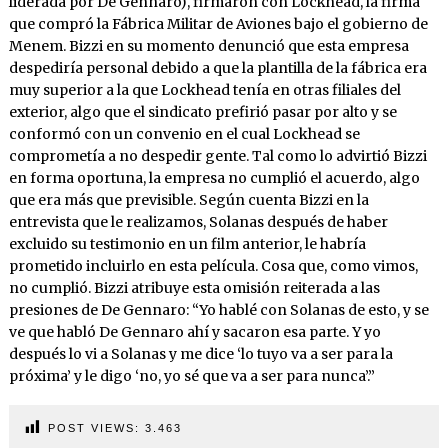
liderada por De Gennaro), firmaron con Lockhead, la firma
que compró la Fábrica Militar de Aviones bajo el gobierno de
Menem. Bizzi en su momento denunció que esta empresa
despediría personal debido a que la plantilla de la fábrica era
muy superior a la que Lockhead tenía en otras filiales del
exterior, algo que el sindicato prefirió pasar por alto y se
conformó con un convenio en el cual Lockhead se
comprometía a no despedir gente. Tal como lo advirtió Bizzi
en forma oportuna, la empresa no cumplió el acuerdo, algo
que era más que previsible. Según cuenta Bizzi en la
entrevista que le realizamos, Solanas después de haber
excluido su testimonio en un film anterior, le habría
prometido incluirlo en esta película. Cosa que, como vimos,
no cumplió. Bizzi atribuye esta omisión reiterada a las
presiones de De Gennaro: “Yo hablé con Solanas de esto, y se
ve que habló De Gennaro ahí y sacaron esa parte. Y yo
después lo vi a Solanas y me dice ‘lo tuyo va a ser para la
próxima’ y le digo ‘no, yo sé que va a ser para nunca’.”
POST VIEWS:
3.463