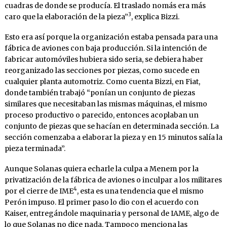
cuadras de donde se producía. El traslado nomás era más
3
caro que la elaboración de la pieza”
, explica Bizzi.
Esto era así porque la organización estaba pensada para una
fábrica de aviones con baja producción. Si la intención de
fabricar automóviles hubiera sido seria, se debiera haber
reorganizado las secciones por piezas, como sucede en
cualquier planta automotriz. Como cuenta Bizzi, en Fiat,
donde también trabajó “ponían un conjunto de piezas
similares que necesitaban las mismas máquinas, el mismo
proceso productivo o parecido, entonces acoplaban un
conjunto de piezas que se hacían en determinada sección. La
sección comenzaba a elaborar la pieza y en 15 minutos salía la
pieza terminada”.
Aunque Solanas quiera echarle la culpa a Menem por la
privatización de la fábrica de aviones o inculpar a los militares
4
por el cierre de IME
, esta es una tendencia que el mismo
Perón impuso. El primer paso lo dio con el acuerdo con
Kaiser, entregándole maquinaria y personal de IAME, algo de
lo que Solanas no dice nada. Tampoco menciona las