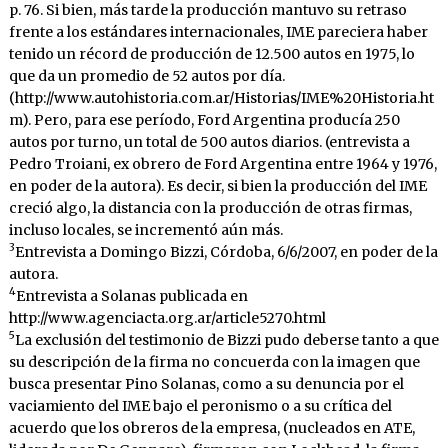
p. 76. Si bien, más tarde la producción mantuvo su retraso
frente a los estándares internacionales, IME pareciera haber
tenido un récord de producción de 12.500 autos en 1975, lo
que da un promedio de 52 autos por día.
(http://www.autohistoria.com.ar/Historias/IME%20Historia.ht
m). Pero, para ese período, Ford Argentina producía 250
autos por turno, un total de 500 autos diarios. (entrevista a
Pedro Troiani, ex obrero de Ford Argentina entre 1964 y 1976,
en poder de la autora). Es decir, si bien la producción del IME
creció algo, la distancia con la producción de otras firmas,
incluso locales, se incrementó aún más.
3
Entrevista a Domingo Bizzi, Córdoba, 6/6/2007, en poder de la
autora.
4
Entrevista a Solanas publicada en
http://www.agenciacta.org.ar/article5270.html
5
La exclusión del testimonio de Bizzi pudo deberse tanto a que
su descripción de la firma no concuerda con la imagen que
busca presentar Pino Solanas, como a su denuncia por el
vaciamiento del IME bajo el peronismo o a su crítica del
acuerdo que los obreros de la empresa, (nucleados en ATE,