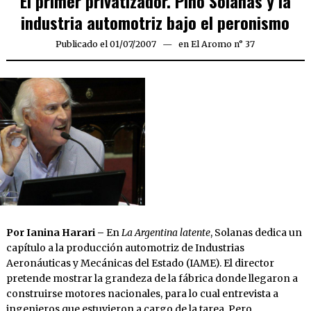
El primer privatizador. Pino Solanas y la
industria automotriz bajo el peronismo
Publicado el
01/07/2007
23/03/2020
en
El Aromo n° 37
Por Ianina Harari –
En
La Argentina latente
, Solanas dedica un
capítulo a la producción automotriz de Industrias
Aeronáuticas y Mecánicas del Estado (IAME). El director
pretende mostrar la grandeza de la fábrica donde llegaron a
construirse motores nacionales, para lo cual entrevista a
ingenieros que estuvieron a cargo de la tarea. Pero