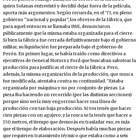
quien Solanas entrevistó y decidió dejar fuera de la película,
aporta más argumentos. Según recuerda, en el ’73, en pleno
gobierno “nacional y popular”, los obreros de la fábrica, que
para aquel entonces se llamaba IME, denunciaron
públicamente que la misma estaba organizada para el cierre.
Si bien la fábrica fue cerrada definitivamente bajo el gobierno
militar, su liquidación fue preparada bajo el gobierno de
Perón. En primer lugar, se había traído como directivos a
ejecutivos de General Motors y Ford que buscaban sabotear la
producción para justificar el cierre de la fábrica. Pero,
además, la misma organización de la producción, que nunca
fue modificada, atentaba contra su continuidad. “Estaba
organizada por máquina y no por conjunto de piezas. La
pieza iba haciendo un recorrido (por las distintas secciones)
porque sino sería muy engorroso hacer una línea de
producción con tan baja producción. Si vos tenés que hacer
cien piezas con un agujero, y la rosca se la tenés que hacer a
150 metros, el tiempo que demorás en trasladar eso, es más
que el tiempo de elaboración. Después había muchas piezas
que requieren tratamiento térmico que estaba como a seis