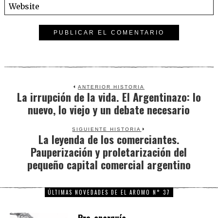
ANTERIOR HISTORIA
La irrupción de la vida. El Argentinazo: lo
Previous
nuevo, lo viejo y un debate necesario
post:
SIGUIENTE HISTORIA
La leyenda de los comerciantes.
Next
Pauperización y proletarización del
post:
pequeño capital comercial argentino
ÚLTIMAS NOVEDADES DE EL AROMO N° 37
Pre-anarquía