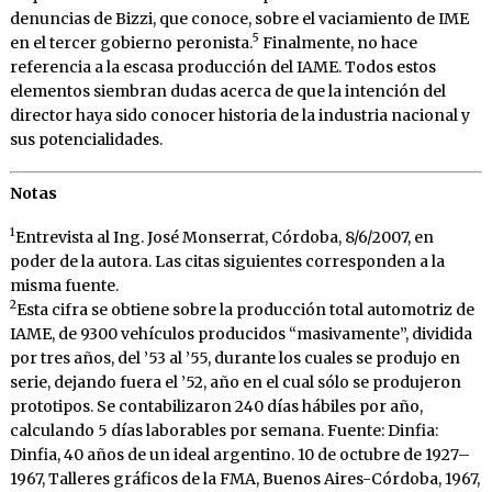
denuncias de Bizzi, que conoce, sobre el vaciamiento de IME
5
en el tercer gobierno peronista.
Finalmente, no hace
referencia a la escasa producción del IAME. Todos estos
elementos siembran dudas acerca de que la intención del
director haya sido conocer historia de la industria nacional y
sus potencialidades.
Notas
1
Entrevista al Ing. José Monserrat, Córdoba, 8/6/2007, en
poder de la autora. Las citas siguientes corresponden a la
misma fuente.
2
Esta cifra se obtiene sobre la producción total automotriz de
IAME, de 9300 vehículos producidos “masivamente”, dividida
por tres años, del ’53 al ’55, durante los cuales se produjo en
serie, dejando fuera el ’52, año en el cual sólo se produjeron
prototipos. Se contabilizaron 240 días hábiles por año,
calculando 5 días laborables por semana. Fuente: Dinfia:
Dinfia, 40 años de un ideal argentino. 10 de octubre de 1927–
1967, Talleres gráficos de la FMA, Buenos Aires-Córdoba, 1967,