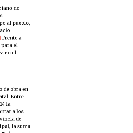
rriano no
as
po al pueblo,
pacio
]
Frente a
 para el
a en el
o de obra en
atal. Entre
14 la
ntar a los
ovincia de
ipal, la suma