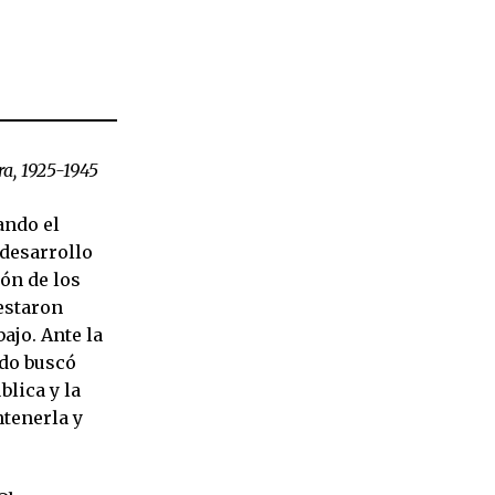
ra, 1925-1945
ando el
desarrollo
ión de los
estaron
ajo. Ante la
ado buscó
lica y la
ntenerla y