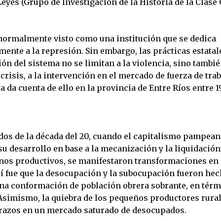
Leyes (Grupo de Investigación de l
a Historia de la Clase
 normalmente visto como una institución que se dedica
ente a la represión. Sin embargo, las prácticas estatal
ón del sistema no se limitan a la violencia, sino tambié
crisis, a la intervención en el mercado de fuerza de trab
a da cuenta de ello en la provincia de Entre Ríos entre 19
os de la década del 20, cuando el capitalismo pampea
u desarrollo en base a la mecanización y la liquidación
nos productivos, se manifestaron transformaciones en
Así fue que la desocupación y la subocupación fueron he
a conformación de población obrera sobrante, en tér
. Asimismo, la quiebra de los pequeños productores rura
 brazos en un mercado saturado de desocupados.