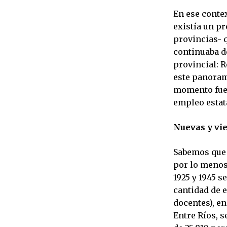
En ese conte
existía un p
provincias- q
continuaba de
provincial: 
este panoram
momento fue 
empleo estat
Nuevas y vi
Sabemos que 
por lo menos 
1925 y 1945 s
cantidad de 
docentes), en
Entre Ríos, s