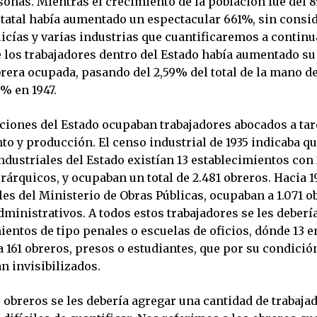
sonas. Mientras el crecimiento de la población fue del 8
tatal había aumentado un espectacular 661%, sin conside
icías y varias industrias que cuantificaremos a continu
 los trabajadores dentro del Estado había aumentado su
brera ocupada, pasando del 2,59% del total de la mano de
3% en 1947.
iciones del Estado ocupaban trabajadores abocados a tar
 y producción. El censo industrial de 1935 indicaba que
ndustriales del Estado existían 13 establecimientos con
árquicos, y ocupaban un total de 2.481 obreros. Hacia 1
les del Ministerio de Obras Públicas, ocupaban a 1.071 o
ministrativos. A todos estos trabajadores se les deberí
mientos de tipo penales o escuelas de oficios, dónde 13
 161 obreros, presos o estudiantes, que por su condició
n invisibilizados.
 obreros se les debería agregar una cantidad de trabaja