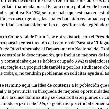
difíciles de cuantificar. Nos referimos a los obreros qu
ividad financiada por el Estado como paliativo de la cri
 obra pública. En 1932, se informaba que estaban en estu
ción es más urgente y las cuales han sido reclamadas po
 entidades o han sido motivo de gestiones de legislador
tro Comercial de Paraná, se entrevistaría con el Presid
ero para la construcción del camino de Paraná a Villagua
Entre Ríos informaba al Departamento Nacional del Trab
 controlar la desocupación, que incluían mejoras de l
, y comunicaba que se habían ocupado 3.942 trabajadore
estrategia era propiciada también por los sindicatos ob
 de trabajo, no tendrán problemas en solicitar ayuda al E
 se terminó aquí. La idea de contener a la población qu
ral y la provincia en búsqueda de mejores oportunidades
entre la clase dominante y se desarrollaron planes de c
se modo, a partir de 1934, el gobierno provincial comenz