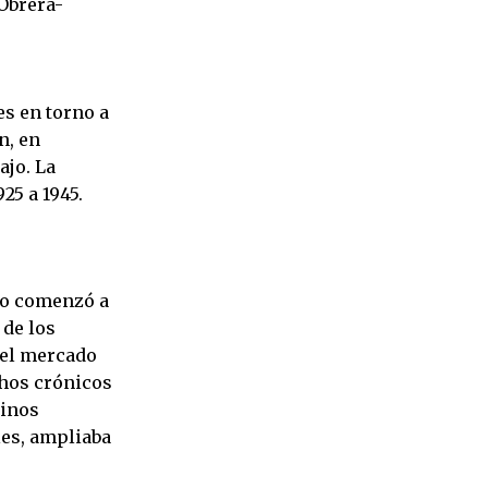
 Obrera-
es en torno a
n, en
ajo. La
25 a 1945.
no comenzó a
 de los
 el mercado
chos crónicos
minos
les, ampliaba