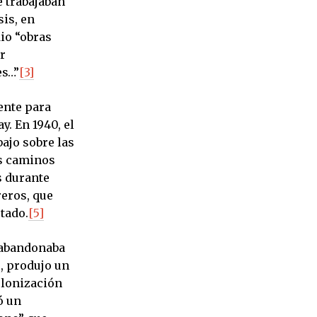
e trabajaban
sis, en
dio “obras
r
es…”
[3]
ente para
y. En 1940, el
ajo sobre las
os caminos
s durante
reros, que
stado.
[5]
e abandonaba
, produjo un
olonización
ó un