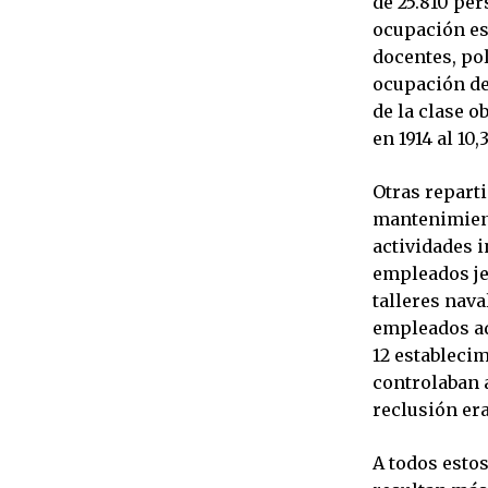
de 25.810 per
ocupación es
docentes, pol
ocupación de
de la clase o
en 1914 al 10,
Otras repart
mantenimiento
actividades i
empleados jer
talleres nava
empleados ad
12 estableci
controlaban a
reclusión era
A todos estos