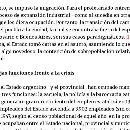
xto, se impuso la migración. Para el proletariado entre
roceso de expansión industrial –como sí sucedía en otr
ue les diera ocupación. Por tanto, la transición del cam
l pueblo a la ciudad, la cual se encontraba fuera del es
Rosario o Buenos Aires, son sus casos paradigmáticos.
[1
a, el Estado tomó cartas en el asunto, asumiendo lo que
algo novedoso: la contención de sobrepoblación relativ
al.
e
jas funciones frente a la crisis
el Estado argentino –y el provincial- han ocupado man
tres funciones: la escuela, la policía y la burocracia est
e genera un gran crecimiento del empleo estatal: si en 19
empleados del Estado ascendía a 3.902 empleados (sin co
 1947, según el censo poblacional de aquel año, en la pr
e ocupaban entre el Estado nacional, provincial y munic