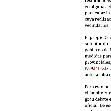
resultan más 
en alguna act
particular la
cuya realiza
vecindarios,
El propio Cen
solicitar din
gobierno de 
medidas para
provinciales
1939.
[4]
Esta 
ante la falta
Pero esto no
el ámbito ru
gran debate 
oficial. De e