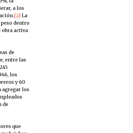
5%, la
rar, a los
ación.
[2]
La
 peso dentro
 obra activa
eas de
, entre las
 245
946, los
breros y 60
a agregar los
 empleados
n de
dores que