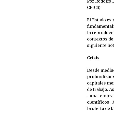
Por Rodolfo 
CEICS)
El Estado es
fundamentalm
la reproducci
contextos de 
siguiente not
Crisis
Desde mediad
profundizar s
capitales me
de trabajo. 
–una tempran
científicos-
la oferta de