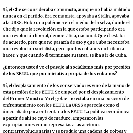
Sí, el Che se consideraba comunista, aunque no había militado
nunca en el partido. Era comunista, apoyaba a Stalin, apoyaba
a la URSS. Hubo una polémica en el medio de la selva, donde el
Che dijo que la revolución en la que estaba participando era
una revolución liberal, democrática, nacional. Que él estaba
de acuerdo, pero que no pasaría de eso y que Cuba necesitaba
una revolución socialista, pero que los cubanos no la iban a
hacer. Y que cuando él terminase su tarea, se iba a ir de Cuba.
¿Entonces usted ve el pasaje al socialismo más por presión
de los EE.UU. que por iniciativa propia de los cubanos?
Sí, el desplazamiento de los conservadores vino de la mano de
esta presión de los EE.UU. Se empezó por el desplazamiento
del Primer Ministro. Ya el gobierno estaba en una posición de
enfrentamiento con los EE.UU. La URSS aparecía como el
único aliado para enfrentar a los EE.UU. La política económica
a partir de ahí se cayó de maduro. Empezaron las
expropiaciones como represalias a las acciones
contrarrevolucionarias y se produjo una cadena de golpes y