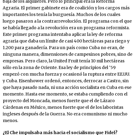
baja de los alquileres. Pero lo principal era la Reforma
Agraria. El primer gabinete era de coalición y los cargos más
importantes los tenía la burguesía. Muchos de los cuales
luego pasaron a la contrarrevolución. El programa con el que
se había llegado a la revolución era un programa reformista.
Este primer programa intentaba aplicar la ley de reforma
agraria que daba un límite de casi 400 hectáreas para riego y
1.200 para ganadería. Para un país como Cuba no eran, de
ninguna manera, dimensiones de campesinos pobres, sino de
empresas. Pero claro, la United Fruit tenía 10 mil hectáreas
sólo en la zona de Oriente. Esa ley de principios del ‘59
empezó con mucha fuerza y ocasionó la ruptura entre EE.UU.
y Cuba. Eisenhower ordenó, entonces, derrocar a Castro, sin
que haya pasado nada, ni una acción socialista en Cuba en ese
momento. Hasta ese momento, se estaba cumpliendo con el
proyecto del Moncada, menos fuerte que el de Lázaro
Cárdenas en México, menos fuerte que el de los laboristas
ingleses después de la Guerra. No era comunismo ni mucho
menos.
¿El Che impulsaba más hacia el socialismo que Fidel?