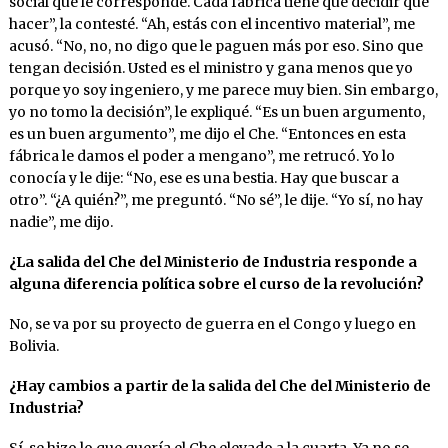
social que le corresponde. Cada fábrica tiene que decidir qué
hacer”, la contesté. “Ah, estás con el incentivo material”, me
acusó. “No, no, no digo que le paguen más por eso. Sino que
tengan decisión. Usted es el ministro y gana menos que yo
porque yo soy ingeniero, y me parece muy bien. Sin embargo,
yo no tomo la decisión”, le expliqué. “Es un buen argumento,
es un buen argumento”, me dijo el Che. “Entonces en esta
fábrica le damos el poder a mengano”, me retrucó. Yo lo
conocía y le dije: “No, ese es una bestia. Hay que buscar a
otro”. “¿A quién?”, me preguntó. “No sé”, le dije. “Yo sí, no hay
nadie”, me dijo.
¿La salida del Che del Ministerio de Industria responde a
alguna diferencia política sobre el curso de la revolución?
No, se va por su proyecto de guerra en el Congo y luego en
Bolivia.
¿Hay cambios a partir de la salida del Che del Ministerio de
Industria?
Sí, se hizo lo que quería el Che elevado a la cuarta. Ya no se