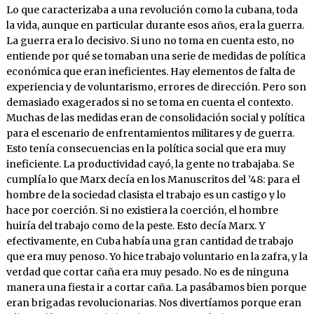
Lo que caracterizaba a una revolución como la cubana, toda
la vida, aunque en particular durante esos años, era la guerra.
La guerra era lo decisivo. Si uno no toma en cuenta esto, no
entiende por qué se tomaban una serie de medidas de política
económica que eran ineficientes. Hay elementos de falta de
experiencia y de voluntarismo, errores de dirección. Pero son
demasiado exagerados si no se toma en cuenta el contexto.
Muchas de las medidas eran de consolidación social y política
para el escenario de enfrentamientos militares y de guerra.
Esto tenía consecuencias en la política social que era muy
ineficiente. La productividad cayó, la gente no trabajaba. Se
cumplía lo que Marx decía en los Manuscritos del ’48: para el
hombre de la sociedad clasista el trabajo es un castigo y lo
hace por coerción. Si no existiera la coerción, el hombre
huiría del trabajo como de la peste. Esto decía Marx. Y
efectivamente, en Cuba había una gran cantidad de trabajo
que era muy penoso. Yo hice trabajo voluntario en la zafra, y la
verdad que cortar caña era muy pesado. No es de ninguna
manera una fiesta ir a cortar caña. La pasábamos bien porque
eran brigadas revolucionarias. Nos divertíamos porque eran