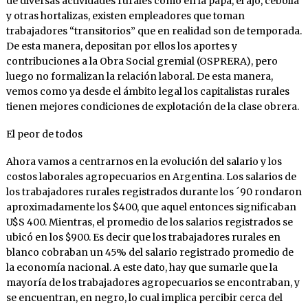
de diversas actividades rurales como en la papa, el ajo, cebolla
y otras hortalizas, existen empleadores que toman
trabajadores “transitorios” que en realidad son de temporada.
De esta manera, depositan por ellos los aportes y
contribuciones a la Obra Social gremial (OSPRERA), pero
luego no formalizan la relación laboral. De esta manera,
vemos como ya desde el ámbito legal los capitalistas rurales
tienen mejores condiciones de explotación de la clase obrera.
El peor de todos
Ahora vamos a centrarnos en la evolución del salario y los
costos laborales agropecuarios en Argentina. Los salarios de
los trabajadores rurales registrados durante los ´90 rondaron
aproximadamente los $400, que aquel entonces significaban
U$S 400. Mientras, el promedio de los salarios registrados se
ubicó en los $900. Es decir que los trabajadores rurales en
blanco cobraban un 45% del salario registrado promedio de
la economía nacional. A este dato, hay que sumarle que la
mayoría de los trabajadores agropecuarios se encontraban, y
se encuentran, en negro, lo cual implica percibir cerca del