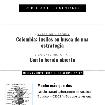
ANTERIOR HISTORIA
Colombia: fusiles en busca de una
Previous
estrategia
post:
SIGUIENTE HISTORIA
Con la herida abierta
Next
post:
ÚLTIMAS NOVEDADES DE EL AROMO N° 42
Mucho más que dos
Fabián Harari Laboratorio de Análisis
Político – CEICS “-¿Por qué tenés que