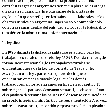
conflicto actual, es que además de la productividad, los
capitalistas agrarios argentinos tienen un plus que les otorga
un extra a su ganancia. Ese plus surge de la alta tasa de
explotación que se refleja en los bajos costos laborales de los
obreros rurales en Argentina. Bajos no sólo comparándolo
con otras ramas dentro del país (de hecho los más bajos), sino
también en la misma rama a nivel internacional.
La ley dice…
En 1980, durante la dictadura militar, se estableció para los
trabajadores rurales el decreto-ley 22.248. De esta manera, de
forma inconstitucional1 , los trabajadores rurales se
encuentran fuera de la Ley de Contrato de Trabajo (ley
20.744) con una ley aparte. Esto quiere decir que se
encuentran en peor situación legal que los demás
trabajadores. Si nos adentramos en la ley, en el Capítulo 1º,
sobre el jornal, pausas y descanso semanal, se observa cómo
el capitalista determina las pausas y el descanso en función de
su propio interés sin ningún tipo de reglamentación. A su vez,
sobre las vacaciones, de corrido y época estival, el empleador