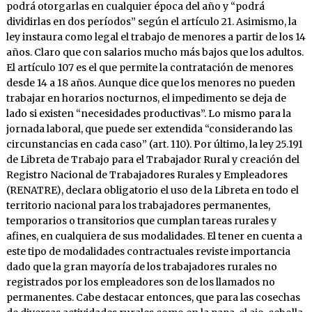
podrá otorgarlas en cualquier época del año y “podrá
dividirlas en dos períodos” según el artículo 21. Asimismo, la
ley instaura como legal el trabajo de menores a partir de los 14
años. Claro que con salarios mucho más bajos que los adultos.
El artículo 107 es el que permite la contratación de menores
desde 14 a 18 años. Aunque dice que los menores no pueden
trabajar en horarios nocturnos, el impedimento se deja de
lado si existen “necesidades productivas”. Lo mismo para la
jornada laboral, que puede ser extendida “considerando las
circunstancias en cada caso” (art. 110). Por último, la ley 25.191
de Libreta de Trabajo para el Trabajador Rural y creación del
Registro Nacional de Trabajadores Rurales y Empleadores
(RENATRE), declara obligatorio el uso de la Libreta en todo el
territorio nacional para los trabajadores permanentes,
temporarios o transitorios que cumplan tareas rurales y
afines, en cualquiera de sus modalidades. El tener en cuenta a
este tipo de modalidades contractuales reviste importancia
dado que la gran mayoría de los trabajadores rurales no
registrados por los empleadores son de los llamados no
permanentes. Cabe destacar entonces, que para las cosechas