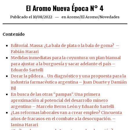
El Aromo Nueva Época N° 4
Publicado el
10/08/2022
30/04/2023
en
Aromo
/
El Aromo
/
Novedades
Contenido
Editorial. Massa: ¿La bala de plata o la bala de goma? –
Fabián Harari
Medidas inmediatas para la coyuntura: un plan bianual
para ajustar a la burguesía y sacar adelante el país –
Eduardo Sartelli
Dorar la píldora… Un diagnóstico y una propuesta para la
industria farmacéutica argentina – Juan Duarte y Damián
Bil
En busca de las otras “pampas”. Una primera
aproximación al potencial del desarrollo minero
argentino – Marcelo Berns León y Eduardo Sartelli
¿Las reformas laborales van a crear empleo? Cincuenta
años de fracasos en el combate a la desocupación. –
Ianina Harari