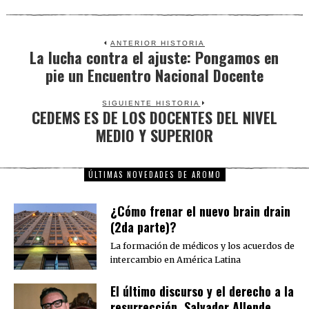
ANTERIOR HISTORIA
La lucha contra el ajuste: Pongamos en
Previous
pie un Encuentro Nacional Docente
post:
SIGUIENTE HISTORIA
CEDEMS ES DE LOS DOCENTES DEL NIVEL
Next
MEDIO Y SUPERIOR
post:
ÚLTIMAS NOVEDADES DE AROMO
¿Cómo frenar el nuevo brain drain
(2da parte)?
La formación de médicos y los acuerdos de
intercambio en América Latina
El último discurso y el derecho a la
resurrección. Salvador Allende