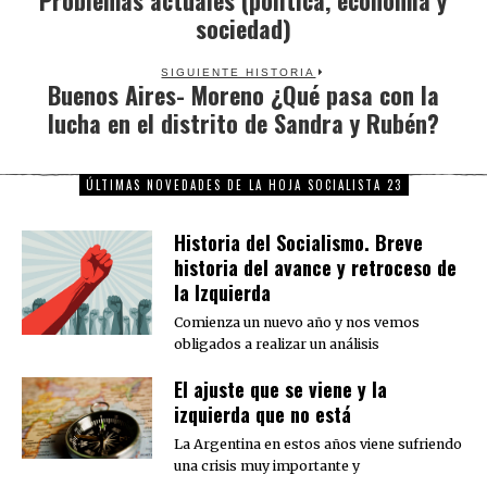
Problemas actuales (política, economía y
sociedad)
post:
SIGUIENTE HISTORIA
Buenos Aires- Moreno ¿Qué pasa con la
Next
lucha en el distrito de Sandra y Rubén?
post:
ÚLTIMAS NOVEDADES DE LA HOJA SOCIALISTA 23
Historia del Socialismo. Breve
historia del avance y retroceso de
la Izquierda
Comienza un nuevo año y nos vemos
obligados a realizar un análisis
El ajuste que se viene y la
izquierda que no está
La Argentina en estos años viene sufriendo
una crisis muy importante y