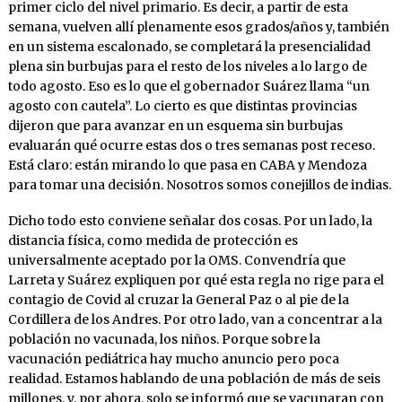
primer ciclo del nivel primario. Es decir, a partir de esta
semana, vuelven allí plenamente esos grados/años y, también
en un sistema escalonado, se completará la presencialidad
plena sin burbujas para el resto de los niveles a lo largo de
todo agosto. Eso es lo que el gobernador Suárez llama “un
agosto con cautela”. Lo cierto es que distintas provincias
dijeron que para avanzar en un esquema sin burbujas
evaluarán qué ocurre estas dos o tres semanas post receso.
Está claro: están mirando lo que pasa en CABA y Mendoza
para tomar una decisión. Nosotros somos conejillos de indias.
Dicho todo esto conviene señalar dos cosas. Por un lado, la
distancia física, como medida de protección es
universalmente aceptado por la OMS. Convendría que
Larreta y Suárez expliquen por qué esta regla no rige para el
contagio de Covid al cruzar la General Paz o al pie de la
Cordillera de los Andres. Por otro lado, van a concentrar a la
población no vacunada, los niños. Porque sobre la
vacunación pediátrica hay mucho anuncio pero poca
realidad. Estamos hablando de una población de más de seis
millones, y, por ahora, solo se informó que se vacunaran con