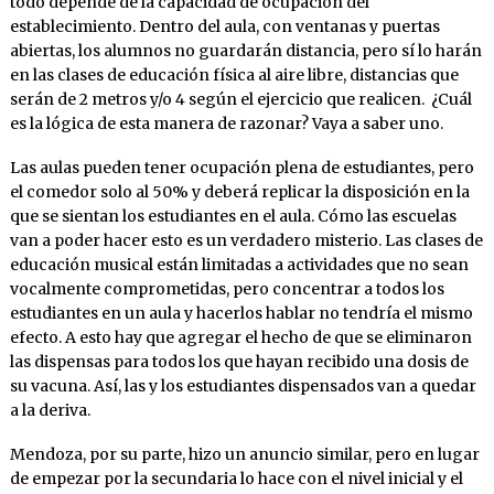
todo depende de la capacidad de ocupación del
establecimiento. Dentro del aula, con ventanas y puertas
abiertas, los alumnos no guardarán distancia, pero sí lo harán
en las clases de educación física al aire libre, distancias que
serán de 2 metros y/o 4 según el ejercicio que realicen. ¿Cuál
es la lógica de esta manera de razonar? Vaya a saber uno.
Las aulas pueden tener ocupación plena de estudiantes, pero
el comedor solo al 50% y deberá replicar la disposición en la
que se sientan los estudiantes en el aula. Cómo las escuelas
van a poder hacer esto es un verdadero misterio. Las clases de
educación musical están limitadas a actividades que no sean
vocalmente comprometidas, pero concentrar a todos los
estudiantes en un aula y hacerlos hablar no tendría el mismo
efecto. A esto hay que agregar el hecho de que se eliminaron
las dispensas para todos los que hayan recibido una dosis de
su vacuna. Así, las y los estudiantes dispensados van a quedar
a la deriva.
Mendoza, por su parte, hizo un anuncio similar, pero en lugar
de empezar por la secundaria lo hace con el nivel inicial y el