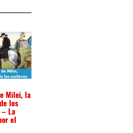
1/2024
e Milei, la
 de los
 – La
por el