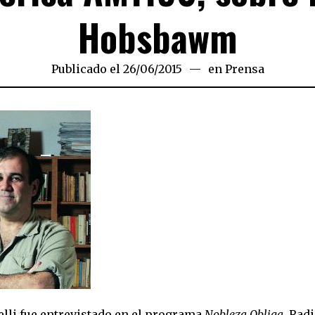
Hobsbawm
Publicado el
26/06/2015
en
Prensa
elli fue entrevistado en el programa
Nobleza Obliga
, Rad