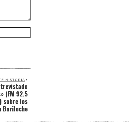
TE HISTORIA
ntrevistado
Next
» (FM 92.5
post:
) sobre los
 Bariloche