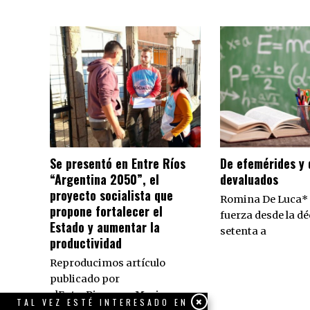
Se presentó en Entre Ríos
De efemérides y
“Argentina 2050”, el
devaluados
proyecto socialista que
Romina De Luca*
propone fortalecer el
fuerza desde la dé
Estado y aumentar la
setenta a
productividad
Reproducimos artículo
publicado por
elEntreRios.com Marina
TAL VEZ ESTÉ INTERESADO EN