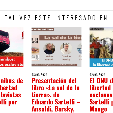
TAL VEZ ESTÉ INTERESADO EN
POSTED
POSTED
024
08/01/2024
08/01/2024
02/01/2024
02/0
nibus de
Presentación del
El DNU d
ON
ON
libertad
libro «La sal de la
libertad
lavistas
tierra», de
esclavos
lli por
Eduardo Sartelli –
Sartelli 
Ansaldi, Barsky,
Mango