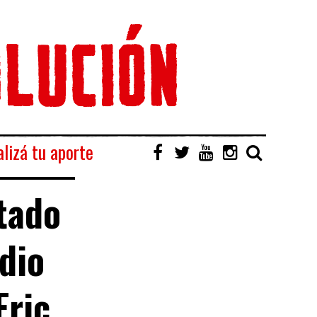
lizá tu aporte
stado
dio
Eric