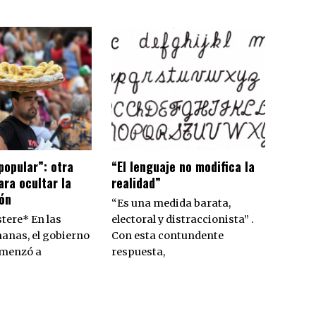
popular”: otra
“El lenguaje no modifica la
ra ocultar la
realidad”
ón
“Es una medida barata,
tere* En las
electoral y distraccionista” .
anas, el gobierno
Con esta contundente
omenzó a
respuesta,