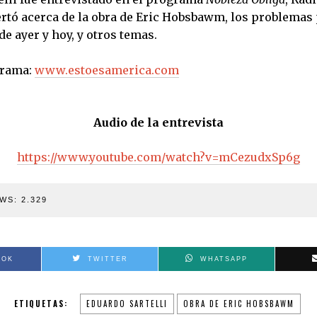
ertó acerca de la obra de Eric Hobsbawm, los problemas 
de ayer y hoy, y otros temas.
grama:
www.estoesamerica.com
Audio de la entrevista
https://www.youtube.com/watch?v=mCezudxSp6g
WS:
2.329
OOK
TWITTER
WHATSAPP
ETIQUETAS:
EDUARDO SARTELLI
OBRA DE ERIC HOBSBAWM