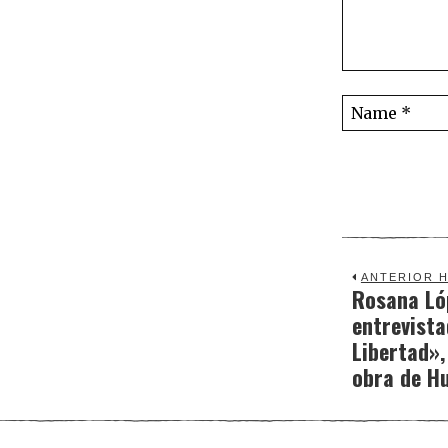
ANTERIOR H
Rosana Ló
Previous
entrevist
post:
Libertad»,
obra de H