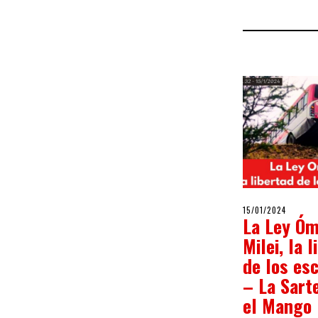
POSTED
15/01/2024
15/01/2
La Ley Óm
ON
Milei, la 
de los esc
– La Sarte
el Mango