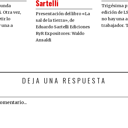
Sartelli
gunda
Trigésima p
. Otra vez,
edición de L
Presentación del libro «La
tir lo
no hay una a
sal de la tierra», de
 una a
trabajador. 
Eduardo Sartelli Ediciones
RyR Expositores: Waldo
Ansaldi
DEJA UNA RESPUESTA