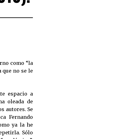
erno como “la
a que no se le
te espacio a
ma oleada de
os autores. Se
ica Fernando
como ya la he
petirla. Sólo