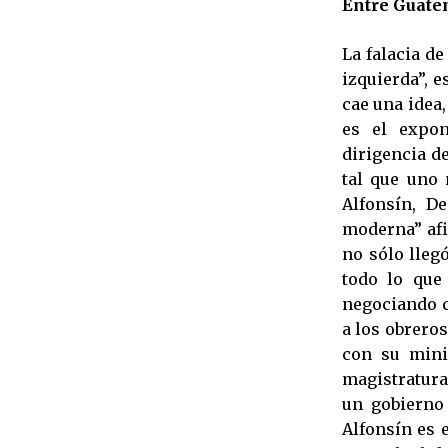
Entre Guate
La falacia d
izquierda”, e
cae una idea
es el expon
dirigencia de
tal que uno n
Alfonsín, De
moderna” afi
no sólo lleg
todo lo que 
negociando co
a los obreros
con su minis
magistratura
un gobierno
Alfonsín es e