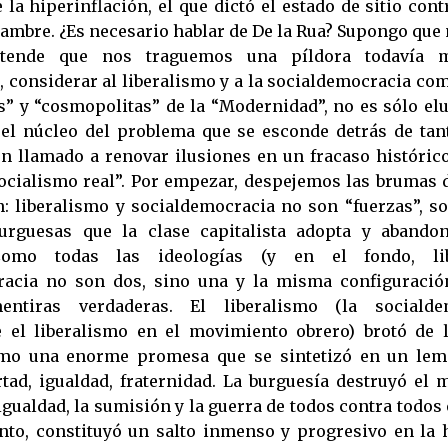
e la hiperinflación, el que dictó el estado de sitio con
ambre. ¿Es necesario hablar de De la Rua? Supongo que 
retende que nos traguemos una píldora todavía m
 considerar al liberalismo y a la socialdemocracia com
s” y “cosmopolitas” de la “Modernidad”, no es sólo el
l núcleo del problema que se esconde detrás de tan
 un llamado a renovar ilusiones en un fracaso históri
socialismo real”. Por empezar, despejemos las brumas 
 liberalismo y socialdemocracia no son “fuerzas”, so
burguesas que la clase capitalista adopta y abando
Como todas las ideologías (y en el fondo, li
racia no son dos, sino una y la misma configuración
entiras verdaderas. El liberalismo (la socialde
 el liberalismo en el movimiento obrero) brotó de l
mo una enorme promesa que se sintetizó en un lem
rtad, igualdad, fraternidad. La burguesía destruyó el 
gualdad, la sumisión y la guerra de todos contra todos
o, constituyó un salto inmenso y progresivo en la h