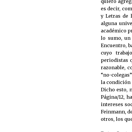
quiero agreg
es decir, com
y Letras de 
alguna unive
académico pro
lo sumo, un 
Encuentro, b
cuyo trabaj
periodistas 
razonable, c
“no-colegas”
la condición
Dicho esto, 
Página/12, h
intereses so
Feinmann, de
otros, los qu