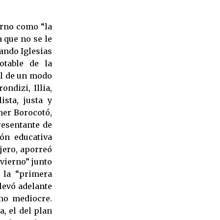
erno como “la
a que no se le
ando Iglesias
otable de la
eal de un modo
ondizi, Illia,
ista, justa y
mer Borocotó,
resentante de
ión educativa
njero, aporreó
nvierno” junto
a la “primera
levó adelante
mo mediocre.
a, el del plan