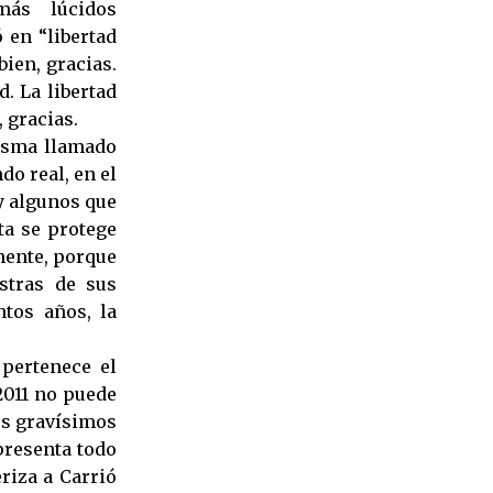
más lúcidos
 en “libertad
bien, gracias.
d. La libertad
, gracias.
tasma llamado
do real, en el
ay algunos que
ta se protege
mente, porque
stras de sus
tos años, la
 pertenece el
 2011 no puede
os gravísimos
presenta todo
eriza a Carrió