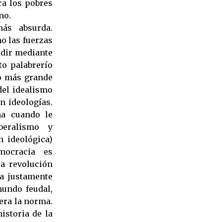
tra los pobres
no.
ás absurda.
o las fuerzas
udir mediante
to palabrerío
co más grande
del idealismo
n ideologías.
na cuando le
beralismo y
 ideológica)
mocracia es
a revolución
a justamente
mundo feudal,
 era la norma.
istoria de la