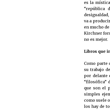
es la místic
“república 
desigualdad,
va a producir
en mucho de 
Kirchner for
no es mejor.
Libros que i
Como parte 
su trabajo d
por delante 
“filosófica” 
que son el 
simples ejem
como suele o
los hay de t