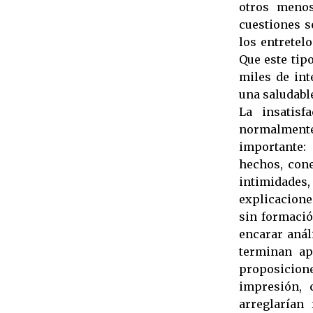
otros meno
cuestiones s
los entretel
Que este tipo
miles de int
una saludabl
La insatisf
normalmente
importante: 
hechos, cone
intimidades
explicacione
sin formació
encarar anál
terminan ap
proposiciones
impresión, 
arreglarían