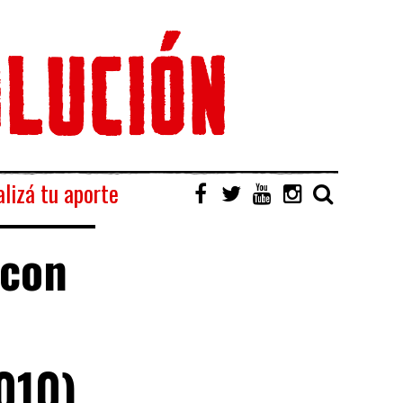
lizá tu aporte
 con
010).