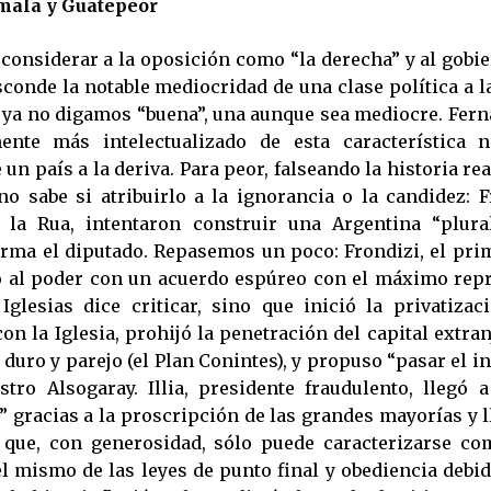
mala y Guatepeor
e considerar a la oposición como “la derecha” y al gobi
sconde la notable mediocridad de una clase política a l
, ya no digamos “buena”, una aunque sea mediocre. Fern
ente más intelectualizado de esta característica n
 un país a la deriva. Para peor, falseando la historia r
o sabe si atribuirlo a la ignorancia o la candidez: Fr
 la Rua, intentaron construir una Argentina “plural
rma el diputado. Repasemos un poco: Frondizi, el pri
ó al poder con un acuerdo espúreo con el máximo rep
Iglesias dice criticar, sino que inició la privatizac
n la Iglesia, prohijó la penetración del capital extra
 duro y parejo (el Plan Conintes), y propuso “pasar el i
tro Alsogaray. Illia, presidente fraudulento, llegó 
” gracias a la proscripción de las grandes mayorías y l
 que, con generosidad, sólo puede caracterizarse co
l mismo de las leyes de punto final y obediencia debid