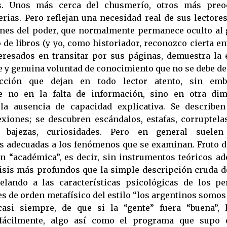
s. Unos más cerca del chusmerío, otros más preo
erias. Pero reflejan una necesidad real de sus lectores
ones del poder, que normalmente permanece oculto al 
 de libros (y yo, como historiador, reconozco cierta e
eresados en transitar por sus páginas, demuestra la 
e y genuina voluntad de conocimiento que no se debe de
acción que dejan en todo lector atento, sin emb
 no en la falta de información, sino en otra di
la ausencia de capacidad explicativa. Se describen
xiones; se descubren escándalos, estafas, corruptela
, bajezas, curiosidades. Pero en general suele
s adecuadas a los fenómenos que se examinan. Fruto d
n “académica”, es decir, sin instrumentos teóricos a
isis más profundos que la simple descripción cruda d
elando a las características psicológicas de los pe
 de orden metafísico del estilo “los argentinos somos 
casi siempre, de que si la “gente” fuera “buena”, 
 fácilmente, algo así como el programa que supo