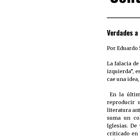
Verdades a
Por Eduardo S
La falacia d
izquierda”, e
cae una idea
En la últim
reproducir 
literatura an
suma un col
Iglesias. De
criticado en