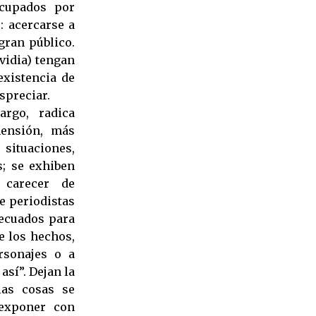
cupados por
: acercarse a
gran público.
nvidia) tengan
existencia de
spreciar.
argo, radica
mensión, más
 situaciones,
s; se exhiben
n carecer de
e periodistas
decuados para
e los hechos,
rsonajes o a
así”. Dejan la
las cosas se
 exponer con