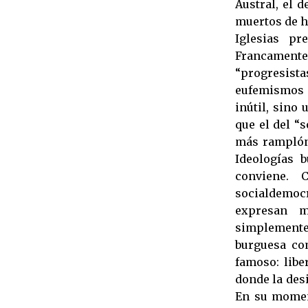
Austral, el d
muertos de h
Iglesias p
Francamente,
“progresista
eufemismos e
inútil, sino
que el del “
más ramplón:
Ideologías 
conviene. 
socialdemoc
expresan m
simplemente
burguesa co
famoso: libe
donde la desi
En su moment