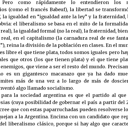
 Pero como rápidamente lo entendieron los 
ios (como el francés Babeuf), la libertad se transformó
 la igualdad en “igualdad ante la ley” y la fraternidad, 
bvia: el liberalismo se basa en el mito de la formalida
real), la igualdad formal (no la real), la fraternidad, bien
real, en el capitalismo (la carnadura real de ese fan
, reina la división de la población en clases. En el mun
es libre el que tiene plata, todos somos iguales pero h
les que otros (los que tienen plata) y el que tiene pla
 enemigos, que viene a ser el resto del mundo. Precisa
smo es un gigantesco macanazo que ya ha dado mue
límites más de una vez a lo largo de más de doscien
ventó algo llamado socialismo.
para la sociedad argentina es que el partido al que
sias (cuya posibilidad de gobernar el país a partir del
 cree que con estas paparruchadas pueden resolverse l
uejan a la Argentina. Encima con un candidato que re
del liberalismo clásico, porque si hay algo que caract