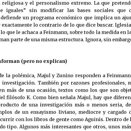
a religiosa y el personalismo extremo. La que preten
de iguales” sin modificar las bases sociales que 
 defiende un programa económico que implica un ajus
 exactamente lo contrario de lo que dice buscar. Iglesi
lo que le achaca a Feinmann, sobre todo la medida en la
man parte de una misma estructura. Ignora, sin embargo
nforman (pero no explican)
de la polémica, Majul y Zunino responden a Feinmann
e investigación. También por razones profesionales, 
en más de una ocasión, textos como los que son objet
del filósofo K. Como bien señala Majul, hay que difere
producto de una investigación más o menos seria, de
plos de un ensayismo liviano, mediocre y cargado d
currir con los libros de gente como Aguinis. Dentro de 
odo tipo. Algunos más interesantes que otros, unos má