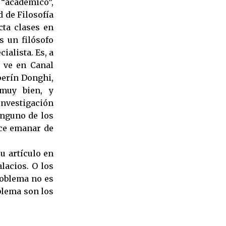
 “académico”,
d de Filosofía
cta clases en
s un filósofo
ialista. Es, a
e ve en Canal
perín Donghi,
 muy bien, y
investigación
inguno de los
ece emanar de
u artículo en
lacios. O los
roblema no es
blema son los