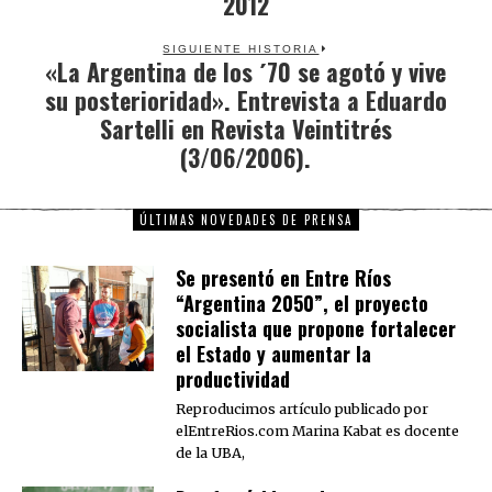
2012
SIGUIENTE HISTORIA
«La Argentina de los ´70 se agotó y vive
Next
su posterioridad». Entrevista a Eduardo
post:
Sartelli en Revista Veintitrés
(3/06/2006).
ÚLTIMAS NOVEDADES DE PRENSA
Se presentó en Entre Ríos
“Argentina 2050”, el proyecto
socialista que propone fortalecer
el Estado y aumentar la
productividad
Reproducimos artículo publicado por
elEntreRios.com Marina Kabat es docente
de la UBA,