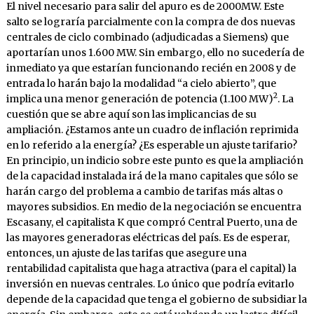
El nivel necesario para salir del apuro es de 2000MW. Este
salto se lograría parcialmente con la compra de dos nuevas
centrales de ciclo combinado (adjudicadas a Siemens) que
aportarían unos 1.600 MW. Sin embargo, ello no sucedería de
inmediato ya que estarían funcionando recién en 2008 y de
entrada lo harán bajo la modalidad “a cielo abierto”, que
2
implica una menor generación de potencia (1.100 MW)
. La
cuestión que se abre aquí son las implicancias de su
ampliación. ¿Estamos ante un cuadro de inflación reprimida
en lo referido a la energía? ¿Es esperable un ajuste tarifario?
En principio, un indicio sobre este punto es que la ampliación
de la capacidad instalada irá de la mano capitales que sólo se
harán cargo del problema a cambio de tarifas más altas o
mayores subsidios. En medio de la negociación se encuentra
Escasany, el capitalista K que compró Central Puerto, una de
las mayores generadoras eléctricas del país. Es de esperar,
entonces, un ajuste de las tarifas que asegure una
rentabilidad capitalista que haga atractiva (para el capital) la
inversión en nuevas centrales. Lo único que podría evitarlo
depende de la capacidad que tenga el gobierno de subsidiar la