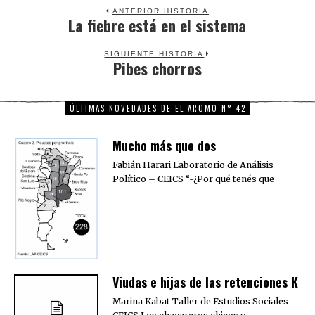
ANTERIOR HISTORIA
La fiebre está en el sistema
Previous
post:
SIGUIENTE HISTORIA
Pibes chorros
Next
post:
ÚLTIMAS NOVEDADES DE EL AROMO N° 42
Mucho más que dos
Fabián Harari Laboratorio de Análisis
Político – CEICS “-¿Por qué tenés que
Viudas e hijas de las retenciones K
Marina Kabat Taller de Estudios Sociales –