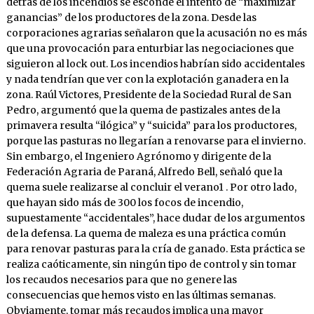
detrás de los incendios se esconde el intento de “maximizar
ganancias” de los productores de la zona. Desde las
corporaciones agrarias señalaron que la acusación no es más
que una provocación para enturbiar las negociaciones que
siguieron al lock out. Los incendios habrían sido accidentales
y nada tendrían que ver con la explotación ganadera en la
zona. Raúl Victores, Presidente de la Sociedad Rural de San
Pedro, argumentó que la quema de pastizales antes de la
primavera resulta “ilógica” y “suicida” para los productores,
porque las pasturas no llegarían a renovarse para el invierno.
Sin embargo, el Ingeniero Agrónomo y dirigente de la
Federación Agraria de Paraná, Alfredo Bell, señaló que la
quema suele realizarse al concluir el verano1 . Por otro lado,
que hayan sido más de 300 los focos de incendio,
supuestamente “accidentales”, hace dudar de los argumentos
de la defensa. La quema de maleza es una práctica común
para renovar pasturas para la cría de ganado. Esta práctica se
realiza caóticamente, sin ningún tipo de control y sin tomar
los recaudos necesarios para que no genere las
consecuencias que hemos visto en las últimas semanas.
Obviamente, tomar más recaudos implica una mayor