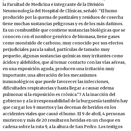
la Facultad de Medicina e integrante de la División
Neumonología del Hospital de Clínicas, señaló: “El humo
producido por la quema de pastizales y residuos de cosecha
tiene muchas sustancias peligrosas y es de los más dañinos.
Es un combustible que contiene sustancias biológicas que se
conocen con el nombre genérico de biomasa, tiene gases
como monóxido de carbono, muy conocido por sus efectos
perjudiciales para la salud, partículas de tamaño muy
pequeño, algunas sustancias químicas muy irritantes como
ácidos y aldehídos, que al tomar contacto con las vías aéreas,
en una exposición aguda, producen una irritación muy
importante, una alteración de los mecanismos
inmunológicos que puede favorecer las infecciones,
dificultades respiratorias y hasta llegar a causar edema
pulmonar si la exposición es crónica.”7 A la inacción del
gobierno y a la irresponsabilidad de la burguesía también hay
que cargar los 9 muertos y las decenas de heridos en los
accidentes viales que causó el humo. El 9 de abril, 4 personas
murieron y más de 20 resultaron heridas en un choque en
cadena sobre la ruta 9, a la altura de San Pedro. Los testigos