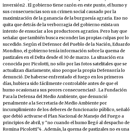
inversión2 . El gobierno tiene razón en este punto, el humo y
sus consecuencias son un crimen social causado por la
maximización de la ganancia de la burguesía agraria. Eso no
quita que detrás de la verborragia del gobierno exista un
intento de ensuciar a los productores agrarios. Pero hay que
señalar que también busca esconder las propias culpas por lo
sucedido. Según el Defensor del Pueblo de la Nación, Eduardo
Mondino, el gobierno tenía información sobre la quema de
pastizales en el Delta desde el 30 de marzo. La situación era
conocida por Picolotti, no sólo por las fotos satelitales que se
actualizan diariamente, sino porque la propia Defensoría lo
denunció. De haberse enfrentado el fuego en los primeros
días, hubiera sido fácilmente controlable antes de que el
humo ocasionara sus peores consecuencias3 . La Fundación
Para la Defensa del Medio Ambiente, que denunció
penalmente a la Secretaria de Medio Ambiente por
incumplimiento de los deberes de funcionario público, señaló
que debió activarse el Plan Nacional de Manejo del Fuego a
principios de abril, y “no cuando el humo llegó al despacho de
Romina Picolotti”4 . Además, la quema de pastizales no es una