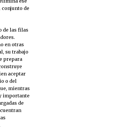
 elimina ese
 conjunto de
de las filas
adores.
ho en otras
l, su trabajo
se prepara
 construye
ien aceptar
io o del
que, mientras
uy importante
argadas de
ncuentran
tas
a