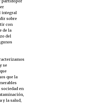
r partidopor
ser
 integral
idir sobre
tir con
e de la
rzo del
algunos
aracterizamos
y se
 que
os que la
umerables
a sociedad en
ontaminación,
 y la salud,