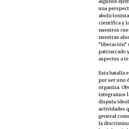
algunos ejem
una perspect
abolicionista
científica y 
nuestros cuer
nuestras alum
“liberación” 
patriarcado 
aspectos a t
Esta batalla 
por ser uno d
organiza. Ob
integramos l
disputa ideol
actividades 
general como
la discrimina