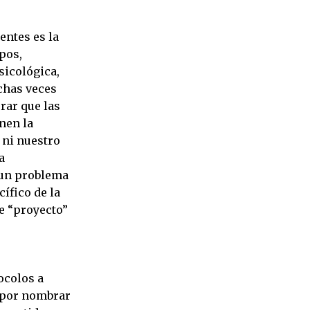
entes es la
ipos,
sicológica,
chas veces
rar que las
nen la
 ni nuestro
a
 un problema
cífico de la
e “proyecto”
ocolos a
, por nombrar