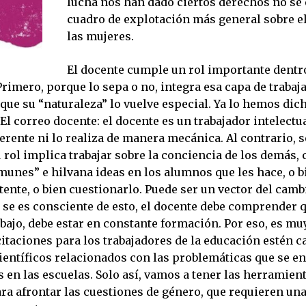
lucha nos han dado ciertos derechos no se
cuadro de explotación más general sobre el
las mujeres.
El docente cumple un rol importante dentro 
Primero, porque lo sepa o no, integra esa capa de trabaj
ue su “naturaleza” lo vuelve especial. Ya lo hemos dic
El correo docente: el docente es un trabajador intelectua
ferente ni lo realiza de manera mecánica. Al contrario, 
u rol implica trabajar sobre la conciencia de los demás,
munes” e hilvana ideas en los alumnos que les hace, o b
tente, o bien cuestionarlo. Puede ser un vector del camb
i se es consciente de esto, el docente debe comprender 
abajo, debe estar en constante formación. Por eso, es m
itaciones para los trabajadores de la educación estén c
ientíficos relacionados con las problemáticas que se e
s en las escuelas. Solo así, vamos a tener las herramien
ra afrontar las cuestiones de género, que requieren un