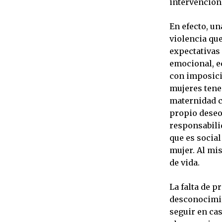
intervención
En efecto, un
violencia que
expectativas 
emocional, e
con imposicio
mujeres tene
maternidad co
propio deseo 
responsabili
que es social
mujer. Al mi
de vida.
La falta de p
desconocimie
seguir en ca