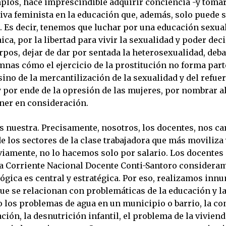
plos, hace imprescindible adquirir conciencia -y toma
iva feminista en la educación que, además, solo puede 
. Es decir, tenemos que luchar por una educación sexual
laica, por la libertad para vivir la sexualidad y poder dec
pos, dejar de dar por sentada la heterosexualidad, deba
nas cómo el ejercicio de la prostitución no forma part
sino de la mercantilización de la sexualidad y del refue
y por ende de la opresión de las mujeres, por nombrar 
ener en consideración.
es nuestra. Precisamente, nosotros, los docentes, nos c
e los sectores de la clase trabajadora que más moviliza 
viamente, no lo hacemos solo por salario. Los docentes
a Corriente Nacional Docente Conti-Santoro consideram
ógica es central y estratégica. Por eso, realizamos inn
que se relacionan con problemáticas de la educación y l
 los problemas de agua en un municipio o barrio, la c
ción, la desnutrición infantil, el problema de la vivienda