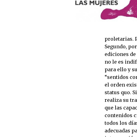
proletarias. 
Segundo, porq
ediciones de 
no le es indi
para ello y s
“sentidos co
el orden exis
status quo. S
realiza su tr
que las capac
contenidos c
todos los día
adecuadas pa