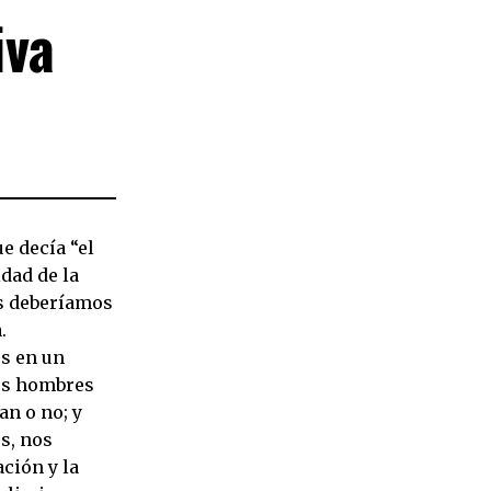
iva
ue decía “el
idad de la
es deberíamos
.
s en un
los hombres
an o no; y
s, nos
ción y la