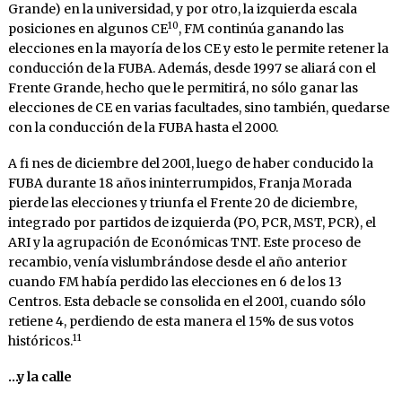
Grande) en la universidad, y por otro, la izquierda escala
10
posiciones en algunos CE
, FM continúa ganando las
elecciones en la mayoría de los CE y esto le permite retener la
conducción de la FUBA. Además, desde 1997 se aliará con el
Frente Grande, hecho que le permitirá, no sólo ganar las
elecciones de CE en varias facultades, sino también, quedarse
con la conducción de la FUBA hasta el 2000.
A fi nes de diciembre del 2001, luego de haber conducido la
FUBA durante 18 años ininterrumpidos, Franja Morada
pierde las elecciones y triunfa el Frente 20 de diciembre,
integrado por partidos de izquierda (PO, PCR, MST, PCR), el
ARI y la agrupación de Económicas TNT. Este proceso de
recambio, venía vislumbrándose desde el año anterior
cuando FM había perdido las elecciones en 6 de los 13
Centros. Esta debacle se consolida en el 2001, cuando sólo
retiene 4, perdiendo de esta manera el 15% de sus votos
11
históricos.
…y la calle