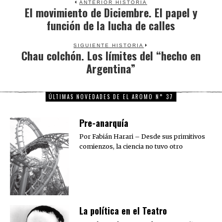
ANTERIOR HISTORIA
El movimiento de Diciembre. El papel y
Previous
función de la lucha de calles
post:
SIGUIENTE HISTORIA
Chau colchón. Los límites del “hecho en
Next
Argentina”
post:
ÚLTIMAS NOVEDADES DE EL AROMO N° 37
Pre-anarquía
Por Fabián Harari – Desde sus primitivos
comienzos, la ciencia no tuvo otro
La política en el Teatro