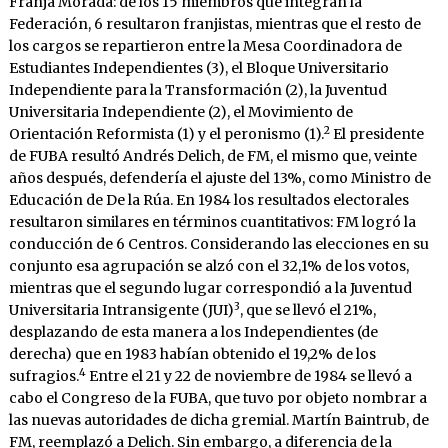
Franja Morada: de los 15 miembros que integran la
Federación, 6 resultaron franjistas, mientras que el resto de
los cargos se repartieron entre la Mesa Coordinadora de
Estudiantes Independientes (3), el Bloque Universitario
Independiente para la Transformación (2), la Juventud
Universitaria Independiente (2), el Movimiento de
2
Orientación Reformista (1) y el peronismo (1).
El presidente
de FUBA resultó Andrés Delich, de FM, el mismo que, veinte
años después, defendería el ajuste del 13%, como Ministro de
Educación de De la Rúa. En 1984 los resultados electorales
resultaron similares en términos cuantitativos: FM logró la
conducción de 6 Centros. Considerando las elecciones en su
conjunto esa agrupación se alzó con el 32,1% de los votos,
mientras que el segundo lugar correspondió a la Juventud
3
Universitaria Intransigente (JUI)
, que se llevó el 21%,
desplazando de esta manera a los Independientes (de
derecha) que en 1983 habían obtenido el 19,2% de los
4
sufragios.
Entre el 21 y 22 de noviembre de 1984 se llevó a
cabo el Congreso de la FUBA, que tuvo por objeto nombrar a
las nuevas autoridades de dicha gremial. Martín Baintrub, de
FM, reemplazó a Delich. Sin embargo, a diferencia de la