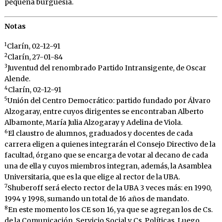
pequeña burguesía.
Notas
1
Clarín, 02-12-91
2
Clarín, 27-01-84
3
Juventud del renombrado Partido Intransigente, de Oscar
Alende.
4
Clarín, 02-12-91
5
Unión del Centro Democrático: partido fundado por Álvaro
Alzogaray, entre cuyos dirigentes se encontraban Alberto
Albamonte, María Julia Alzogaray y Adelina de Viola.
6
El claustro de alumnos, graduados y docentes de cada
carrera eligen a quienes integrarán el Consejo Directivo de la
facultad, órgano que se encarga de votar al decano de cada
una de ella y cuyos miembros integran, además, la Asamblea
Universitaria, que es la que elige al rector de la UBA.
7
Shuberoff será electo rector de la UBA 3 veces más: en 1990,
1994 y 1998, sumando un total de 16 años de mandato.
8
En este momento los CE son 16, ya que se agregan los de Cs.
de la Comunicación, Servicio Social y Cs. Políticas. Luego,