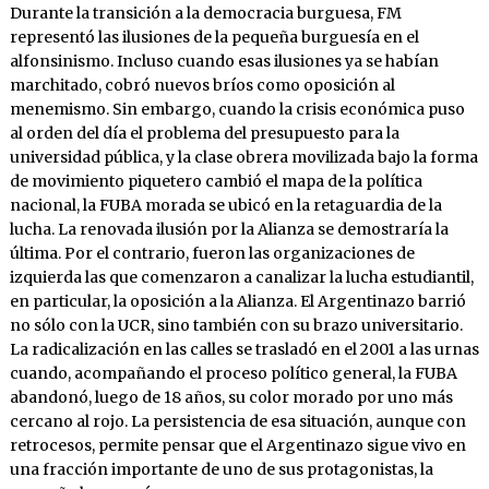
Durante la transición a la democracia burguesa, FM
representó las ilusiones de la pequeña burguesía en el
alfonsinismo. Incluso cuando esas ilusiones ya se habían
marchitado, cobró nuevos bríos como oposición al
menemismo. Sin embargo, cuando la crisis económica puso
al orden del día el problema del presupuesto para la
universidad pública, y la clase obrera movilizada bajo la forma
de movimiento piquetero cambió el mapa de la política
nacional, la FUBA morada se ubicó en la retaguardia de la
lucha. La renovada ilusión por la Alianza se demostraría la
última. Por el contrario, fueron las organizaciones de
izquierda las que comenzaron a canalizar la lucha estudiantil,
en particular, la oposición a la Alianza. El Argentinazo barrió
no sólo con la UCR, sino también con su brazo universitario.
La radicalización en las calles se trasladó en el 2001 a las urnas
cuando, acompañando el proceso político general, la FUBA
abandonó, luego de 18 años, su color morado por uno más
cercano al rojo. La persistencia de esa situación, aunque con
retrocesos, permite pensar que el Argentinazo sigue vivo en
una fracción importante de uno de sus protagonistas, la