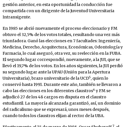
gestión anterior, en esta oportunidad la conducción fue
compartida con un dirigente de la Juventud Universitaria
Intransigente.
En 1985 se abrió nuevamente el proceso eleccionario y FM
obtuvo el 32,5% de los votos totales, resultando una vez más
triunfadora. Ganó las elecciones en 7 facultades: Ingeniería,
Medicina, Derecho, Arquitectura, Económicas, Odontología y
Farmacia, lo cual aseguró, otra vez, su reelección en la FUBA.
El segundo lugar correspondió, nuevamente, a la JUI, que se
llevó el 19,7% de los votos. En los años siguientes, la JUI perdió
su segundo lugar ante la UPAU (Unión para la Apertura
5
Universitaria), brazo universitario de la UCD
, quien lo
conservó hasta 1991. Durante este año, también se llevaron a
6
cabo las elecciones en los diferentes claustros
y FM se
adjudicó 27 de los 48 cargos en disputa en el claustro
estudiantil. La mayoría alcanzada garantizó, así, un dominio
del radicalismo que se expresará, unos meses después,
cuando todos los claustros elijan al rector de la UBA.
7
Efectivamente, el 15 de marzo de 1986, Oscar Shuberoff
, el