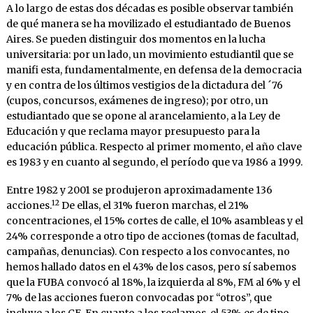
A lo largo de estas dos décadas es posible observar también
de qué manera se ha movilizado el estudiantado de Buenos
Aires. Se pueden distinguir dos momentos en la lucha
universitaria: por un lado, un movimiento estudiantil que se
manifi esta, fundamentalmente, en defensa de la democracia
y en contra de los últimos vestigios de la dictadura del ´76
(cupos, concursos, exámenes de ingreso); por otro, un
estudiantado que se opone al arancelamiento, a la Ley de
Educación y que reclama mayor presupuesto para la
educación pública. Respecto al primer momento, el año clave
es 1983 y en cuanto al segundo, el período que va 1986 a 1999.
Entre 1982 y 2001 se produjeron aproximadamente 136
12
acciones.
De ellas, el 31% fueron marchas, el 21%
concentraciones, el 15% cortes de calle, el 10% asambleas y el
24% corresponde a otro tipo de acciones (tomas de facultad,
campañas, denuncias). Con respecto a los convocantes, no
hemos hallado datos en el 43% de los casos, pero sí sabemos
que la FUBA convocó al 18%, la izquierda al 8%, FM al 6% y el
7% de las acciones fueron convocadas por “otros”, que
incluye a los CE. En cuanto a los reclamos, el 53% es de tipo