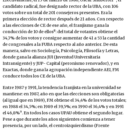
candidato radical, fue designado rector de la UBA, con 106
votos sobre un total de 201 consejeros presentes. Era la
primera elección de rector después de 21 años. Con respecto
a las elecciones de CE de ese año, el franjismo gana la
8
conducción de 10 de ellos
: del total de votantes obtiene el
34,7% de los votos y consigue aumentar de 41 a 53 la cantidad
de congresales a la FUBA respecto al año anterior. De esta
manera, salvo en Sociología, Psicología, Filosofía y Letras,
donde gana la alianza JUI (Juventud Universitaria
Intransigente) y JUP- Capital (peronismo renovador), y en
Exactas, donde gana la agrupación independiente AEI, FM
conduce todos los CE de la UBA.
Entre 1987 y 1991, la tendencia franjista en la universidad se
mantiene: en 1987, año en que las elecciones son obligatorias
(al igual que en 1989), FM obtiene el 34,4% de los votos totales;
en 1988 el 34,5%; en 1989 el 39,5%; en 1990 el 36,4% y en 1991
9
el 46,8%
. En todos los casos UPAU obtiene el segundo lugar.
Pese a que durante los años siguientes comienza a tener
presencia, por un lado, el centroizquierdismo (Frente