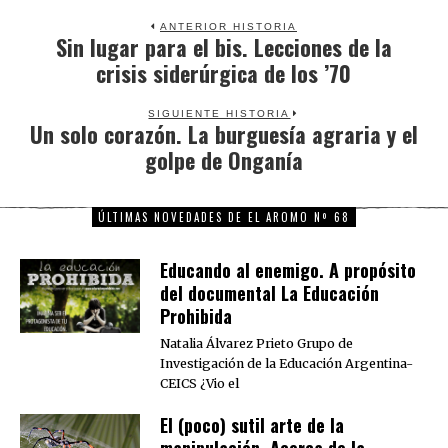
ANTERIOR HISTORIA
Sin lugar para el bis. Lecciones de la
Previous
crisis siderúrgica de los ’70
post:
SIGUIENTE HISTORIA
Un solo corazón. La burguesía agraria y el
Next
golpe de Onganía
post:
ÚLTIMAS NOVEDADES DE EL AROMO Nº 68
Educando al enemigo. A propósito
del documental La Educación
Prohibida
Natalia Álvarez Prieto Grupo de
Investigación de la Educación Argentina-
CEICS ¿Vio el
El (poco) sutil arte de la
manipulación. Acerca de la