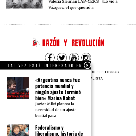
Valeria Sleiman LAP-CEICS ¿Lo vio a
Vázquez, el que quemó a
TAL VEZ ESTÉ INTERESADO EN
QUIENES SOMOS
CONTACTO
BARRILETE LIBROS
CEICS
ENGLISH
VÍA SOCIALISTA
«Argentina nunca fue
potencia mundial y
ningún ajuste terminó
bien» Marina Kabat
Javier Milei plantea la
necesidad de un ajuste
bestial para
Federalismo y
liberalismo, historia de