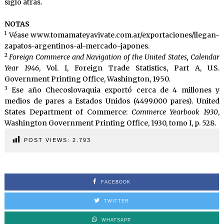
siglo atrás.
NOTAS
1
Véase www.tomamateyavivate.com.ar/exportaciones/llegan-
zapatos-argentinos-al-mercado-japones.
2
Foreign Commerce and Navigation of the United States, Calendar
Year 1946
, Vol. I, Foreign Trade Statistics, Part A, U.S.
Government Printing Office, Washington, 1950.
3
Ese año Checoslovaquia exportó cerca de 4 millones y
medios de pares a Estados Unidos (4499.000 pares). United
States Department of Commerce:
Commerce Yearbook 1930
,
Washington Government Printing Office, 1930, tomo I, p. 528.
POST VIEWS:
2.793
FACEBOOK
TWITTER
WHATSAPP