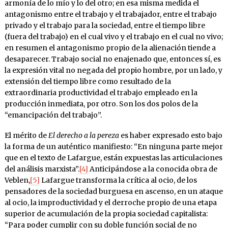
armonía de lo mío y lo del otro; en esa misma medida el
antagonismo entre el trabajo y el trabajador, entre el trabajo
privado y el trabajo para la sociedad, entre el tiempo libre
(fuera del trabajo) en el cual vivo y el trabajo en el cual no vivo;
en resumen el antagonismo propio de la alienación tiende a
desaparecer. Trabajo social no enajenado que, entonces sí, es
la expresión vital no negada del propio hombre, por un lado, y
extensión del tiempo libre como resultado de la
extraordinaria productividad el trabajo empleado en la
producción inmediata, por otro. Son los dos polos de la
“emancipación del trabajo”.
El mérito de
El derecho a la pereza
es haber expresado esto bajo
la forma de un auténtico manifiesto: “En ninguna parte mejor
que en el texto de Lafargue, están expuestas las articulaciones
del análisis marxista”.
[4]
Anticipándose a la conocida obra de
Veblen,
[5]
Lafargue transforma la crítica al ocio, de los
pensadores de la sociedad burguesa en ascenso, en un ataque
al ocio, la improductividad y el derroche propio de una etapa
superior de acumulación de la propia sociedad capitalista:
“Para poder cumplir con su doble función social de no