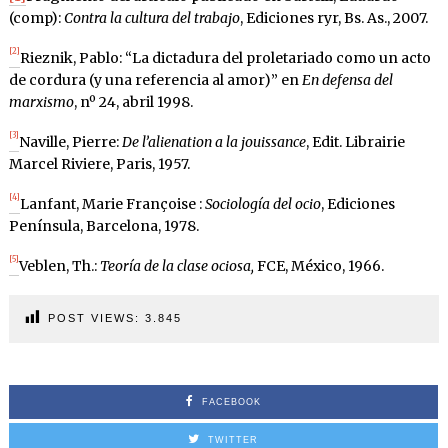
(comp):
Contra la cultura del trabajo
, Ediciones ryr, Bs. As., 2007.
[2]
Rieznik, Pablo: “La dictadura del proletariado como un acto
de cordura (y una referencia al amor)” en
En defensa del
marxismo
, nº 24, abril 1998.
[3]
Naville, Pierre:
De l’alienation a la jouissance
, Edit. Librairie
Marcel Riviere, Paris, 1957.
[4]
Lanfant, Marie Françoise :
Sociología del ocio
, Ediciones
Península, Barcelona, 1978.
[5]
Veblen, Th.:
Teoría de la clase ociosa,
FCE, México, 1966.
POST VIEWS:
3.845
FACEBOOK
TWITTER