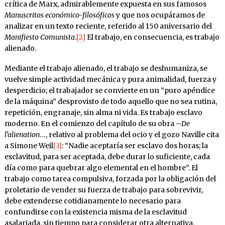
crítica de Marx, admirablemente expuesta en sus famosos
Manuscritos económico-filosóficos
y que nos ocupáramos de
analizar en un texto reciente, referido al 150 aniversario del
Manifiesto
Comunista
.
[2]
El trabajo, en consecuencia, es trabajo
alienado.
Mediante el trabajo alienado, el trabajo se deshumaniza, se
vuelve simple actividad mecánica y pura animalidad, fuerza y
desperdicio; el trabajador se convierte en un “puro apéndice
de la máquina” desprovisto de todo aquello que no sea rutina,
repetición, engranaje, sin alma ni vida. Es trabajo esclavo
moderno. En el comienzo del capítulo de su obra –
De
l’alienation
…, relativo al problema del ocio y el gozo Naville cita
a Simone Weil
[3]
: “Nadie aceptaría ser esclavo dos horas; la
esclavitud, para ser aceptada, debe durar lo suficiente, cada
día como para quebrar algo elemental en el hombre”. El
trabajo como tarea compulsiva, forzada por la obligación del
proletario de vender su fuerza de trabajo para sobrevivir,
debe extenderse cotidianamente lo necesario para
confundirse con la existencia misma de la esclavitud
asalariada, sin tiempo para considerar otra alternativa.