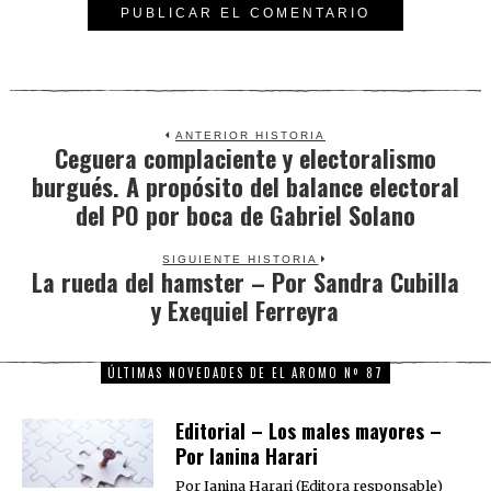
ANTERIOR HISTORIA
Ceguera complaciente y electoralismo
Previous
burgués. A propósito del balance electoral
post:
del PO por boca de Gabriel Solano
SIGUIENTE HISTORIA
La rueda del hamster – Por Sandra Cubilla
Next
y Exequiel Ferreyra
post:
ÚLTIMAS NOVEDADES DE EL AROMO Nº 87
Editorial – Los males mayores –
Por Ianina Harari
Por Ianina Harari (Editora responsable)