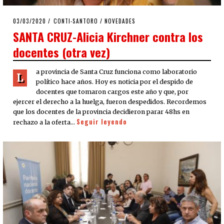
POSTED
03/03/2020
03/03/2020
CONTI-SANTORO
/
NOVEDADES
ON
SANTA CRUZ-Alicia Kirchner contra los
docentes (otra vez)
a provincia de Santa Cruz funciona como laboratorio
L
político hace años. Hoy es noticia por el despido de
docentes que tomaron cargos este año y que, por
ejercer el derecho a la huelga, fueron despedidos. Recordemos
que los docentes de la provincia decidieron parar 48hs en
Seguir leyendo
rechazo a la oferta…