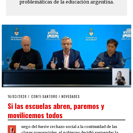
problemáticas de la educación argentina.
POSTED
16/03/2020
16/03/2020
CONTI-SANTORO
/
NOVEDADES
ON
Si las escuelas abren, paremos y
movilicemos todos
uego del fuerte rechazo social a la continuidad de las
L
clases presenciales, el gobierno decidió suspender la