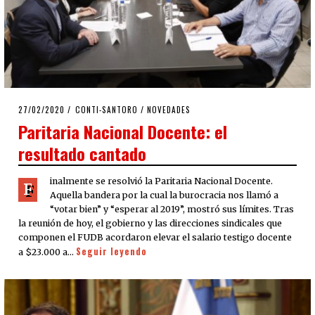
POSTED
27/02/2020
27/02/2020
CONTI-SANTORO
/
NOVEDADES
ON
Paritaria Nacional Docente: el
resultado cantado
inalmente se resolvió la Paritaria Nacional Docente.
F
Aquella bandera por la cual la burocracia nos llamó a
“votar bien” y “esperar al 2019”, mostró sus límites. Tras
la reunión de hoy, el gobierno y las direcciones sindicales que
componen el FUDB acordaron elevar el salario testigo docente
Seguir leyendo
a $23.000 a…