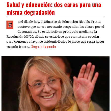
ON
Salud y educación: dos caras para una
misma degradación
n el día de hoy, el Ministro de Educación Nicolás Trotta,
E
sostuvo que no era necesario suspender las clases por el
Coronavirus. Se estableció un protocolo mediante la
Resolución 103/20, dónde se establece que en materia escolar
para contener el avance epidemiológico lo único que resta hacer
Seguir leyendo
es: solo frente…