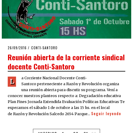
POSTED
26/09/2016
10/10/2016
CONTI-SANTORO
ON
Reunión abierta de la corriente sindical
docente Conti-Santoro
a Corriente Nacional Docente Conti-
L
Santoro perteneciente a Razón y Revolución organiza
una reunión abierta para discutir su programa. Vení a
conocer nuestros planteos respecto a: Degradación educativa
Plan Fines Jornada Extendida Evaluación Políticas Educativas Te
esperamos el sábado 1 de octubre a las 15 hs. en el local
Seguir leyendo
de Razón y Revolución Salcedo 2654 Parque…