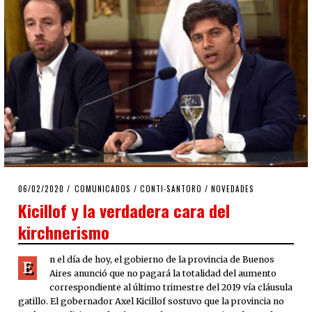
POSTED
06/02/2020
06/02/2020
COMUNICADOS
/
CONTI-SANTORO
/
NOVEDADES
ON
Kicillof y la verdadera cara del
kirchnerismo
n el día de hoy, el gobierno de la provincia de Buenos
E
Aires anunció que no pagará la totalidad del aumento
correspondiente al último trimestre del 2019 vía cláusula
gatillo. El gobernador Axel Kicillof sostuvo que la provincia no