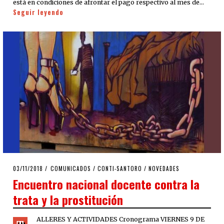
está en condiciones de afrontar el pago respectivo al mes de…
Seguir leyendo
POSTED
03/11/2018
COMUNICADOS
/
CONTI-SANTORO
/
NOVEDADES
ON
Encuentro nacional docente contra la
trata y la prostitución
ALLERES Y ACTIVIDADES Cronograma VIERNES 9 DE