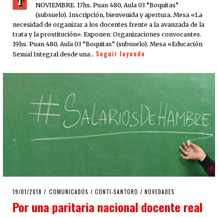
T
NOVIEMBRE. 17hs. Puan 480, Aula 03 “Boquitas”
(subsuelo). Inscripción, bienvenida y apertura. Mesa «La
necesidad de organizar a los docentes frente a la avanzada de la
trata y la prostitución». Exponen: Organizaciones convocantes.
19hs. Puan 480, Aula 03 “Boquitas” (subsuelo). Mesa «Educación
Seguir leyendo
Sexual Integral desde una…
POSTED
19/01/2018
19/01/2018
COMUNICADOS
/
CONTI-SANTORO
/
NOVEDADES
ON
Por una paritaria nacional docente real