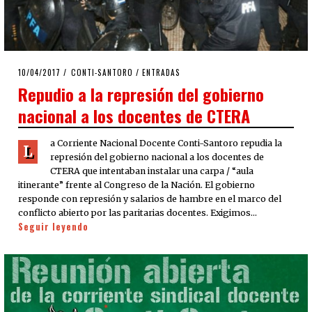
POSTED
10/04/2017
10/04/2017
CONTI-SANTORO
/
ENTRADAS
ON
Repudio a la represión del gobierno
nacional a los docentes de CTERA
a Corriente Nacional Docente Conti-Santoro repudia la
L
represión del gobierno nacional a los docentes de
CTERA que intentaban instalar una carpa / “aula
itinerante” frente al Congreso de la Nación. El gobierno
responde con represión y salarios de hambre en el marco del
conflicto abierto por las paritarias docentes. Exigimos…
Seguir leyendo