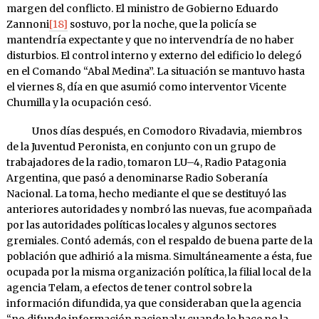
margen del conflicto. El ministro de Gobierno Eduardo
Zannoni
[18]
sostu­vo, por la noche, que la policía se
mantendría expectante y que no intervendría de no haber
disturbios. El control interno y externo del edificio lo delegó
en el Comando “Abal Medina”. La situación se mantuvo hasta
el viernes 8, día en que asumió como interventor Vicente
Chumilla y la ocupación cesó.
Unos días después, en Comodoro Rivadavia, miembros
de la Ju­ventud Peronista, en con­junto con un grupo de
trabajadores de la radio, tomaron LU–4, Ra­dio Patagonia
Argentina, que pasó a denomi­narse Radio Soberanía
Nacional. La toma, hecho mediante el que se destituyó las
anterio­res autoridades y nom­bró las nuevas, fue a­compañada
por las auto­ridades políticas locales y algunos sectores
gremiales. Contó ade­más, con el respaldo de buena parte de la
po­blación que adhirió a la misma. Simultáneamente a ésta, fue
ocupa­da por la misma organi­zación política, la filial local de la
agen­cia Telam, a efectos de tener control sobre la
información difun­dida, ya que consideraban que la agencia
“no difunde información nacional y cuando lo hace no la