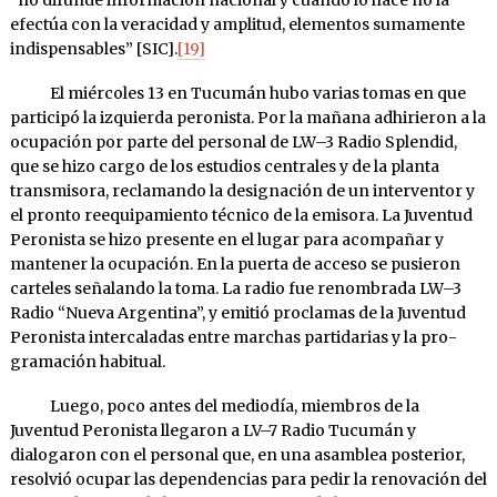
efectúa con la veracidad y ampli­tud, elementos sumamente
indispensables” [SIC].
[19]
El miércoles 13 en Tucumán hubo varias tomas en que
partici­pó la izquierda peronista. Por la mañana adhirieron a la
ocupación por parte del perso­nal de LW–3 Radio Splen­did,
que se hizo cargo de los estudios cen­trales y de la planta
trans­miso­ra, recla­mando la de­signación de un inter­ven­tor y
el pronto ree­quipamiento técni­co de la emisora. La Juventud
Peronista se hizo presente en el lugar para acom­pañar y
man­tener la ocu­pación. En la puerta de ac­ceso se pu­sieron
car­teles señalando la toma. La radio fue renom­brada LW–3
Radio “Nueva Ar­gentina”, y emi­tió pro­clamas de la Ju­ventud
Peronista intercala­das entre marchas parti­da­rias y la pro­
grama­ción habitual.
Luego, poco antes del me­diodía, miembros de la
Juventud Pero­nista llega­ron a LV–7 Ra­dio Tucumán y
dialogaron con el perso­nal que, en una asam­blea poste­rior,
resol­vió ocupar las dependen­cias para pe­dir la renovación del