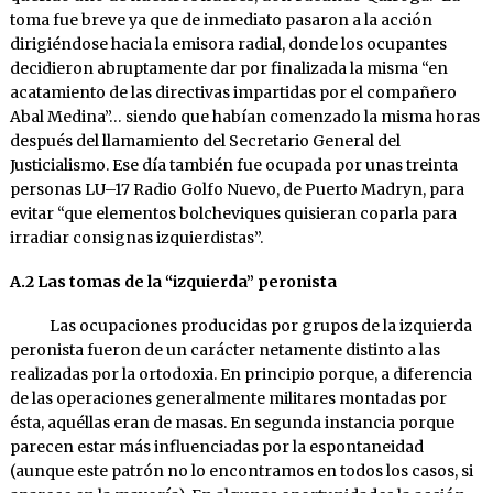
toma fue breve ya que de inmediato pasaron a la acción
dirigiéndose hacia la emisora radial, donde los ocupantes
decidieron abruptamente dar por finalizada la misma “en
acatamiento de las directivas impartidas por el compañero
Abal Medina”… siendo que habían comenzado la misma horas
después del llamamiento del Secretario General del
Justicialismo. Ese día también fue ocupada por unas treinta
personas LU–17 Radio Golfo Nuevo, de Puerto Madryn, para
evitar “que elementos bolcheviques quisieran coparla para
irradiar consignas izquierdistas”.
A.2 Las tomas de la “izquierda” peronista
Las ocupaciones producidas por grupos de la izquierda
peronista fueron de un carácter netamente distinto a las
realizadas por la or­todoxia. En principio porque, a diferencia
de las operaciones ge­neralmente mi­li­tares montadas por
ésta, aquéllas eran de masas. En se­gunda instancia porque
parecen estar más influenciadas por la espontaneidad
(aunque este patrón no lo encontramos en todos los casos, si