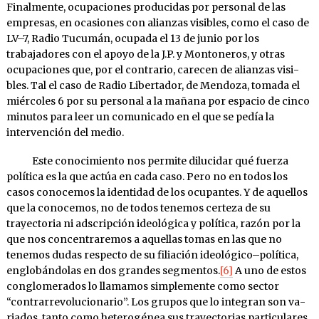
Finalmente, ocupaciones producidas por personal de las
empresas, en ocasiones con alianzas visibles, como el caso de
LV–7, Radio Tucumán, ocupada el 13 de junio por los
trabajadores con el apoyo de la J.P. y Montoneros, y otras
ocupaciones que, por el contrario, carecen de alianzas visi­
bles. Tal el caso de Radio Li­bertador, de Mendoza, tomada el
miér­coles 6 por su personal a la mañana por espacio de cinco
minutos para leer un comunicado en el que se pedía la
intervención del medio.
Este conocimiento nos permite dilucidar qué fuerza
política es la que actúa en cada caso. Pero no en todos los
casos conocemos la identidad de los ocu­pan­tes. Y de aquellos
que la conocemos, no de todos tenemos certe­za de su
trayectoria ni adscripción ideológica y política, razón por la
que nos concentraremos a aquellas tomas en las que no
tenemos dudas res­pecto de su filiación ideológico–política,
englo­bándolas en dos grandes segmentos.
[6]
A uno de estos
conglomerados lo llamamos simplemen­te como sector
“contrarrevolucionario”. Los grupos que lo integran son va­
riados, tanto como heterogénea sus trayectorias particulares.