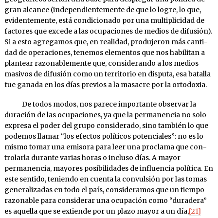
gran al­cance (inde­pendien­te­mente de que lo logre, lo que,
eviden­temente, está condi­cionado por una multi­plicidad de
facto­res que excede a las ocupaciones de medios de difusión).
Si a esto a­gre­ga­mos que, en realidad, pro­du­jeron más can­ti­
dad de ope­ra­cio­nes, te­nemos elementos que nos habilitan a
plantear razonablemente que, considerando a los medios
masivos de difusión como un territorio en disputa, esa ba­ta­lla
fue gana­da en los días pre­vios a la ma­sa­cre por la ortodoxia.
De todos modos, nos parece importante observar la
duración de las ocupaciones, ya que la permanencia no solo
expresa el poder del grupo considerado, sino también lo que
podemos llamar “los efec­tos políticos potenciales”: no es lo
mismo tomar una emisora para leer una proclama que con­
trolarla durante varias horas o in­cluso días. A mayor
permanencia, mayores posibilidades de influen­cia política. En
este sentido, teniendo en cuenta la convulsión por las tomas
generalizadas en todo el país, consideramos que un tiempo
razonable para considerar una ocupación como “duradera”
es aquella que se extiende por un plazo mayor a un día,
[21]