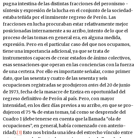
pugna intestina de las distintas fracciones del peronismo -
síntesis y expresión de la lucha en el conjunto de la sociedad-
estaba teñida por el inminente regreso de Perón. Las
fracciones en lucha procuraban estar relativamente mejor
posicionadas internamente a su arribo, intento de lo que el
proceso de las tomas en general era, en alguna medida,
expresión. Pero en el particular caso del que nos ocupamos,
tiene una importancia adicional, ya que se trata de
instrumentos capaces de crear estados de ánimo colectivos,
esas sensaciones que operan en las conciencias con la fuer­za
de una certeza. Por ello es impor­tante señalar, como primer
dato, que las sesenta y cuatro de las sesenta y seis
ocupaciones registradas se produjeron
antes
del 20 de junio
de 1973, fecha de la masacre de Ezeiza en oportu­nidad del
regreso definitivo de Perón al país. Pero, con mayor
intensidad, en los diez días previos a su arribo, en que se pro­
dujeron el 75 % de estas tomas, tal como se desprende del
Cuadro 1 (debe te­nerse en cuenta que la lla­ma­da “ola de
ocupaciones”, en general, había comenzado con ante­rio­
ridad).
[3]
Esto nos brinda una idea del estrecho vínculo entre