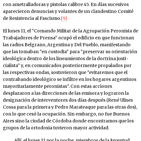
con ametralladoras y pistolas calibre 45. En días sucesivos
aparecieron denuncias y volantes de un clandestino Comité
de Resistencia al Fascismo.
[9]
El lunes 11, el “Comando Militar de la Agrupa­ción Pero­nista de
Trabajadores de Prensa” ocupó el edificio en que funcionan
las radios Belgrano, Argentina y Del Pueblo, manifestando
que las to­maban “en custodia” para “pre­servar su orien­tación
ideológica den­tro de los lineamientos de la doctrina justi­
cialista” y, en comu­nica­dos posteriormente propala­dos por
las res­pectivas ondas, sos­tuvie­ron que “evitaremos que el
contrabando ideológico se in­filtre en los hogares argenti­nos
mayo­ritariamente peronistas”. Con estas acciones
desplazaron a las direcciones de las emisora y lograron la
designación de interventores dos días después (René Ulises
Cossa para la primera y Pedro Marateaque para las otras dos),
con lo que cesó la ocupación. Sin embargo, no fue Buenos
Aires sino la ciudad de Cór­doba donde encontramos que los
grupos de la ortodoxia tuvie­ron mayor actividad.
Allí, el lunes 11 por la noche, miem­bros de la Juventud