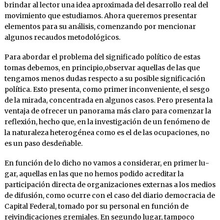
brindar al lector una idea aproximada del desarrollo real del
movimiento que estudiamos. Ahora queremos presentar
elementos para su análisis, comenzando por mencionar
algunos recaudos metodológicos.
Para abordar el problema del significado político de estas
tomas debemos, en principio,observar aque­llas de las que
tengamos menos dudas respecto a su posible signi­ficación
política. Esto presenta, como primer inconveniente, el sesgo
de la mirada, concentrada en algunos casos. Pero presenta la
ventaja de ofrecer un panorama más claro para comenzar la
refle­xión, hecho que, en la investigación de un fenómeno de
la natura­leza heterogénea como es el de las ocupaciones, no
es un paso des­deñable.
En función de lo dicho no vamos a considerar, en primer lu­
gar, aquellas en las que no hemos podido acreditar la
participa­ción directa de organi­zaciones externas a los medios
de difusión, como ocurre con el caso del diario democracia de
Capital Fede­ral, tomado por su per­so­nal en función de
reivindicaciones gre­mia­les. En segundo lugar, tampoco