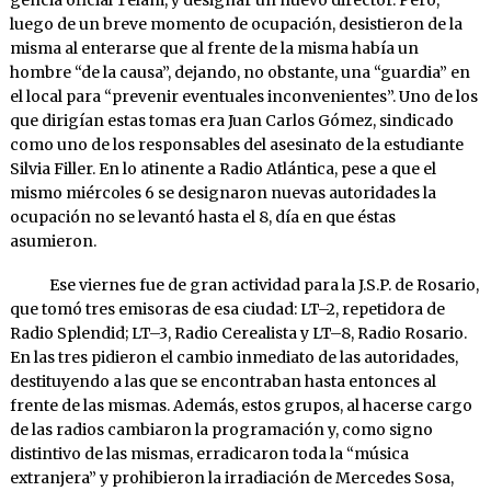
luego de un breve momento de ocupación, desistieron de la
misma al ente­rar­se que al frente de la misma ha­bía un
hombre “de la causa”, dejan­do, no obs­tante, una “guardia” en
el local para “pre­venir eventua­les incon­venientes”. Uno de los
que dirigían estas tomas era Juan Car­los Gómez, sindicado
como uno de los res­ponsa­bles del asesinato de la estudiante
Silvia Filler. En lo atinente a Radio Atlántica, pese a que el
mismo miércoles 6 se designaron nuevas autoridades la
ocupación no se levantó hasta el 8, día en que és­tas
asumieron.
Ese viernes fue de gran actividad para la J.S.P. de Rosario,
que tomó tres emisoras de esa ciudad: LT–2, repetidora de
Radio Splen­did; LT–3, Radio Cerealista y LT–8, Radio Rosario.
En las tres pidieron el cambio inmediato de las autoridades,
destituyendo a las que se encontraban hasta entonces al
frente de las mismas. Ade­más, estos grupos, al hacerse cargo
de las radios cambiaron la programación y, como signo
distintivo de las mismas, erradicaron toda la “música
extranjera” y prohibieron la irradiación de Mercedes Sosa,