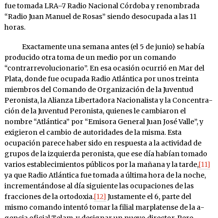
fue to­mada LRA–7 Radio Nacional Córdoba y re­nombra­da
“Radio Juan Ma­nuel de Ro­sas” siendo desocupa­da a las 11
horas.
Exactamente una semana antes (el 5 de junio) se había
produ­cido otra toma de un medio por un comando
“contrarrevolucionario”. En esa oca­sión ocurrió en Mar del
Plata, donde fue ocupada Radio At­lántica por unos treinta
miem­bros del Comando de Organización de la Juven­tud
Pero­nista, la Alianza Li­bertadora Na­cionalista y la Concentra­
ción de la Juventud Peronis­ta, quienes le cambiaron el
nombre “At­lánti­ca” por “Emisora Gene­ral Juan José Valle”, y
exi­gieron el cambio de autoridades de la misma. Esta
ocupación parece haber sido en res­puesta a la actividad de
grupos de la izquierda pero­nista, que ese día habían tomado
varios establecimientos públicos por la mañana y la tarde,
[11]
ya que Radio Atlántica fue tomada a úl­ti­ma hora de la no­che,
incrementándose al día si­guiente las ocu­pa­ciones de las
fracciones de la ortodoxia.
[12]
Justamente el 6, par­te del
mismo coman­do intentó to­mar la filial mar­platense de la a­
gen­cia oficial Te­lam, y designar un nuevo director. Pero,