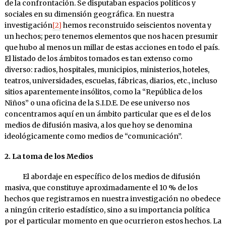
de la confrontación. Se disputaban espacios políticos y
sociales en su dimensión geográfica. En nuestra
investigación
[2]
hemos reconstruido seiscientos noventa y
un hechos; pero tenemos elementos que nos hacen presumir
que hubo al menos un millar de estas acciones en todo el país.
El listado de los ámbitos tomados es tan extenso como
diverso: radios, hospitales, municipios, ministerios, hoteles,
teatros, universidades, escuelas, fábricas, diarios, etc., incluso
sitios aparentemente insólitos, como la “República de los
Niños” o una oficina de la S.I.D.E. De ese universo nos
concentramos aquí en un ámbito particular que es el de los
medios de difusión masiva, a los que hoy se denomina
ideológicamente como medios de “comunicación”.
2. La toma de los Medios
El abordaje en específico de los medios de difusión
masiva, que constituye aproximadamente el 10 % de los
hechos que registramos en nuestra investigación no obedece
a ningún criterio estadístico, sino a su importancia política
por el particular momento en que ocurrieron estos hechos. La