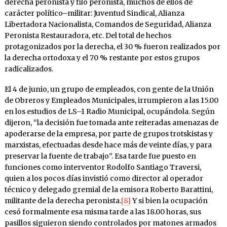
derecha peronista y filo peronista, muchos de ellos de
carácter político–militar: Juventud Sindical, Alianza
Libertadora Nacionalista, Comandos de Seguridad, Alianza
Peronista Restauradora, etc. Del total de hechos
protagonizados por la derecha, el 30 % fueron realizados por
la derecha ortodoxa y el 70 % restante por estos grupos
radicalizados.
El 4 de junio, un grupo de empleados, con gente de la Unión
de Obreros y Empleados Municipales, irrumpieron a las 15.00
en los estudios de LS–1 Radio Municipal, ocupándola. Según
dijeron, “la decisión fue tomada ante reiteradas amenazas de
apoderarse de la empresa, por parte de grupos trotskistas y
marxistas, efectuadas desde hace más de veinte días, y para
preservar la fuente de trabajo”. Esa tarde fue puesto en
funciones como interventor Rodolfo Santiago Traversi,
quien a los pocos días invistió como director al operador
técnico y delegado gremial de la emisora Roberto Barattini,
militante de la derecha peronista.
[8]
Y si bien la ocupación
cesó formalmente esa misma tarde a las 18.00 horas, sus
pasillos siguieron siendo controlados por matones armados