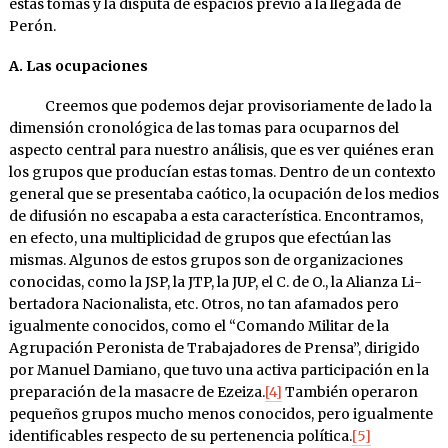
estas tomas y la disputa de espacios previo a la llegada de
Perón.
A. Las ocupaciones
Creemos que podemos dejar provisoriamente de lado la
dimensión cronológica de las tomas para ocuparnos del
aspecto central para nuestro análisis, que es ver quiénes eran
los grupos que producían estas tomas. Dentro de un contexto
general que se presentaba caótico, la ocupación de los medios
de difusión no escapaba a esta caracterís­tica. Encontramos,
en efecto, una multiplicidad de grupos que e­fectúan las
mismas. Algunos de estos grupos son de organizaciones
conocidas, como la JSP, la JTP, la JUP, el C. de O., la Alianza Li­
ber­tado­ra Na­cionalista, etc. Otros, no tan afamados pero
igual­mente conocidos, como el “Comando Militar de la
Agrupa­ción Pero­nista de Trabajadores de Prensa”, dirigido
por Manuel Damiano, que tuvo una activa participación en la
preparación de la masacre de Ezeiza.
[4]
También operaron
pequeños grupos mucho menos conocidos, pero igualmente
identificables respecto de su pertenencia política.
[5]