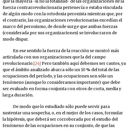
que la mayoría -si no la totali­dad- de las organizaciones de la
fuerza contrarrevolucionaria per­tenecía o estaba vinculada
de algún modo con la ortodoxia peronis­ta mientras que, por
el contrario, las organizaciones revoluciona­rias excedían el
marco del peronismo, de donde surge que ambas fuerzas
(considerada por sus organizaciones) se involucraron de
modo dispar.
En ese sentido la fuerza de la reacción se mostró más
articu­lada con sus organizaciones que la del campo
revolucionario.
[24]
Pero también aquí debemos ser cautos, ya
que el ámbito analizado abarca sólo un 10 % del total de las
ocupaciones del período, y las ocupaciones son sólo un
fenómeno (aunque lo consideramos im­portante) que debe
ser evaluado en forma conjunta con otros de corta, media y
larga duración.
De modo que lo estudiado sólo puede servir para
sustentar una sospecha, o, en el mejor de los casos, formular
la hipótesis, que deberá ser corroborada por el estudio del
fenómeno de las ocupa­ciones en su conjunto, de que las