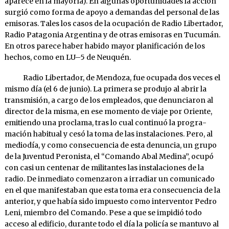
aparece en la mayoría). En algunas oportunidades la acción
surgió como forma de apoyo a de­mandas del perso­nal de las
emisoras. Tales los casos de la ocu­pa­ción de Radio Li­bertador,
Radio Patagonia Argentina y de otras emisoras en Tucumán.
En otros parece haber habido mayor planificación de los
hechos, como en LU–5 de Neuquén.
Radio Libertador, de Mendoza, fue ocupada dos veces el
mismo día (el 6 de junio). La primera se produjo al abrir la
trans­mi­sión, a cargo de los empleados, que denun­ciaron al
director de la mis­ma, en ese momento de viaje por Oriente,
emi­tien­do una procla­ma, tras lo cual conti­nuó la progra­
mación habi­tual y cesó la toma de las instalaciones. Pero, al
me­diodía, y como con­secuencia de esta denuncia, un grupo
de la Juventud Peronista, el “Comando Abal Medina”, ocupó
con casi un centenar de militantes las instalacio­nes de la
radio. De inmediato comenzaron a irradiar un comunicado
en el que manifestaban que esta toma era consecuen­cia de la
ante­rior, y que había sido impuesto como interventor Pe­dro
Leni, miem­bro del Comando. Pese a que se impidió todo
acceso al edificio, durante todo el día la policía se mantuvo al