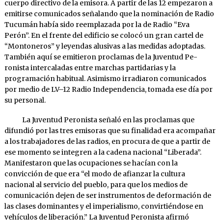
cuerpo directivo de la emisora. A partir de las 12 empezaron a
emitirse comunicados seña­lando que la nomina­ción de Radio
Tucumán había sido reemplazada por la de Radio “Eva
Perón”. En el frente del edificio se colocó un gran cartel de
“Monto­neros” y le­yendas alusi­vas a las medidas adopta­das.
También aquí se emitieron proclamas de la Juventud Pe­
ronista in­tercaladas entre marchas par­tidarias y la
programa­ción habitual. Asimismo irradiaron comunicados
por medio de LV–12 Radio Independencia, to­mada ese día por
su personal.
La Juventud Peronista señaló en las proclamas que
difundió por las tres emisoras que su finalidad era acompañar
a los trabaja­dores de las radios, en pro­cura de que a partir de
ese momento se integren a la cadena nacional “Libera­da”.
Manifestaron que las ocupaciones se hacían con la
convicción de que era “el modo de a­fianzar la cultura
nacional al servicio del pueblo, para que los me­dios de
comunicación dejen de ser instrumentos de deformación de
las clases dominantes y el imperialismo, convirtiéndose en
vehícu­los de liberación.” La Juventud Peronista afirmó