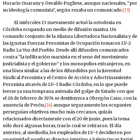
Horacio Guarany y Osvaldo Pugliese, aunque nacionales, “por
su ideología comunista”, según rezaba un comunicado.
[13]
El miércoles 13 nuevamente actuó la ortodoxia en
Córdoba ocu­pando un medio de difusión masiva. Un
comando conjunto de la A­lianza Li­berta­dora Naciona­lista y de
las ignotas Fuerzas Pe­ronis­tas de Ocupación tomaron LV–2
Ra­dio La Voz del Pueblo. Desde allí difunden comunicados
contra “la infiltración marxista en el seno del movimiento
justicialista y el gobierno” y los monopolios ex­tranjeros, en
una línea similar a las de los difundidos por la Ju­ventud
Sindical Peronista y el Centro de Acción y Adoctrinamiento
Peronista através de LV–3 Radio Córdoba, en lo que puede
leerse ya una temprana antesala del golpe de Estado con que
el 28 de febrero de 1974 se destituyera a Obregón Cano, con la
anuencia de Pe­rón,
[14]
aunque seguramente los ocupantes
perseguían objetivos mu­cho más cercanos, quizás
relacionados directa­mente con el 20 de junio, pues la toma
sólo duró algunas horas, tras lo cual se reti­raron. El día
anterior, al mediodía, los empleados de LV–3 decidie­ron por
unanimidad nombrar director inte­rino a Salem Oscar Far­jat,