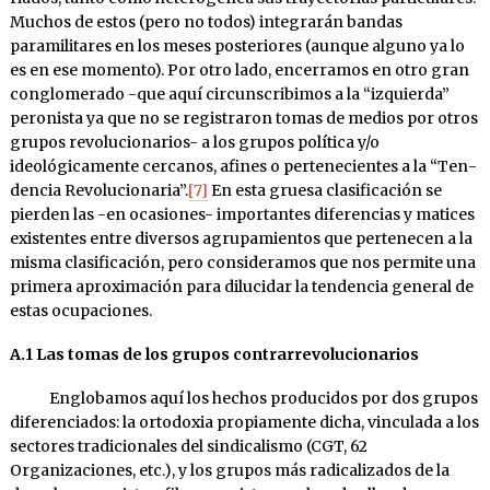
Mu­chos de estos (pero no todos) integrarán bandas
paramilitares en los meses posteriores (aunque alguno ya lo
es en ese momento). Por otro lado, encerramos en otro gran
conglomerado -que aquí circunscribimos a la “izquierda”
peronista ya que no se registraron tomas de medios por otros
grupos revolucionarios- a los grupos polí­tica y/o
ideológicamente cercanos, afi­nes o pertenecientes a la “Ten­
den­cia Revo­lucionaria”.
[7]
En esta gruesa clasificación se
pier­den las -en ocasiones- importantes di­ferencias y ma­tices
exis­tentes entre diversos agrupamientos que perte­ne­cen a la
misma cla­si­fica­ción, pero consideramos que nos permite una
primera aproxi­ma­ción para dilucidar la tenden­cia general de
estas ocupaciones.
A.1 Las tomas de los grupos contrarrevolucionarios
Englobamos aquí los hechos producidos por dos grupos
diferenciados: la ortodoxia propiamente dicha, vinculada a los
sectores tradicionales del sindicalismo (CGT, 62
Organizaciones, etc.), y los grupos más radicalizados de la