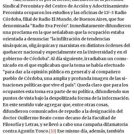
Sin­di­cal Peronista y del Centro de Acción y Adoc­trina­miento
Peronista ocuparon los es­tudios y las oficinas de LV–3 Ra­dio
Córdoba, filial de Radio El Mundo, de Buenos Aires, que fue
denominada “Radio Eva Perón”. In­mediatamente difundieron
una pro­clama en la que señala­ban que la ocupación estaba
orientada a denunciar “la infiltración de tenden­cias
sinárquicas, oligárquicas y marxistas en distintos órde­nes del
quehacer nacional y especialmente en la Universidad y en el
go­bierno de Córdoba”. Al día si­guiente, irradiaban un comu­
ni­cado en el que explicaban que la toma se había efectuado
“para dar a la opinión pública en general y al compañe­ro
pue­blo de Cór­doba, una amplia y profunda imagen de las si­
tua­cio­nes políticas que vive el país”. Queda claro que para los
ocupantes esta toma era parte de su política, difundiendo sus
pun­tos de vista bajo la despolitizada forma de la información.
En este sentido vale agre­gar que, entre otras cosas,
difundieron co­munica­dos de repu­dio a la designación del
doctor Guillermo Bea­to como decano de la Facul­tad de
Filosofía y Letras, y se llevó a cabo una campaña difamato­ria
contra Agustín Tos­co.
[10]
Ese mismo día, además, también