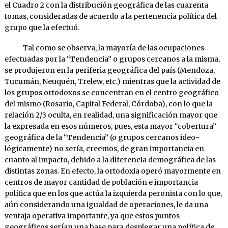
el Cuadro 2 con la distribu­ción geográ­fica de las cuarenta
tomas, consideradas de acuerdo a la pertenen­cia política del
grupo que la efectuó.
Tal como se observa, la mayoría de las ocupaciones
efectuadas por la “Tendencia” o grupos cercanos a la misma,
se produjeron en la periferia geográfica del país (Mendoza,
Tucumán, Neuquén, Trelew, etc.) mientras que la actividad de
los grupos ortodoxos se con­centran en el centro geográfico
del mismo (Rosario, Capital Federal, Cór­do­ba), con lo que la
relación 2/3 oculta, en realidad, una signi­fi­cación mayor que
la expresada en esos núme­ros, pues, esta mayor “co­ber­tura”
geográfica de la “Tendencia” (o grupos cercanos ideo­
lógicamente) no se­ría, creemos, de gran im­portancia en
cuanto al impacto, debido a la diferencia demográfica de las
distin­tas zonas. En efec­to, la ortodoxia operó mayormente en
centros de mayor cantidad de población e impor­tancia
política que en los que actúa la iz­quierda peronista con lo que,
aún considerando una igualdad de operacio­nes, le da una
ven­taja operativa importante, ya que estos puntos
geográficos serían una base para desplegar una polí­tica de