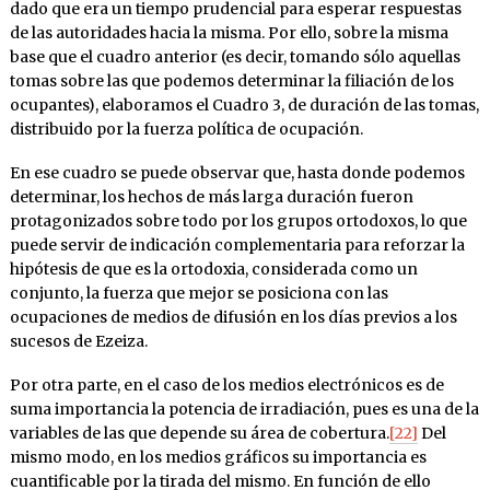
dado que era un tiempo prudencial para esperar respuestas
de las autoridades hacia la misma. Por ello, sobre la misma
base que el cuadro anterior (es de­cir, toman­do sólo aquellas
tomas so­bre las que podemos determinar la filia­ción de los
ocupantes), elaboramos el Cuadro 3, de dura­ción de las tomas,
distribuido por la fuerza política de ocupa­ción.
En ese cuadro se puede observar que, hasta donde podemos
determinar, los hechos de más larga duración fueron
protagonizados sobre todo por los grupos ortodoxos, lo que
puede servir de indi­cación complementaria para refor­zar la
hipótesis de que es la or­todoxia, considerada como un
conjun­to, la fuerza que mejor se po­si­ciona con las
ocupaciones de medios de difusión en los días pre­vios a los
sucesos de Ezeiza.
Por otra parte, en el caso de los medios electrónicos es de
suma importancia la potencia de irradiación, pues es una de la
variables de las que depende su área de cobertura.
[22]
Del
mismo modo, en los medios gráficos su importancia es
cuantificable por la tirada del mismo. En función de ello