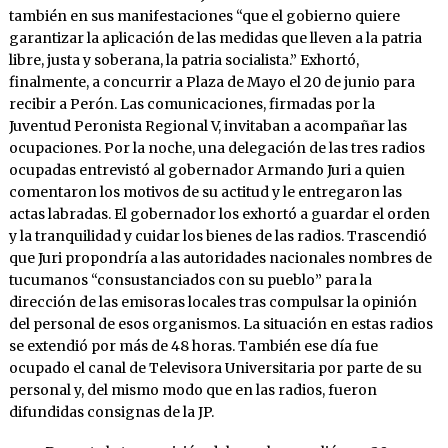
también en sus manifestaciones “que el gobierno quie­re
garantizar la aplicación de las medidas que lleven a la patria
libre, justa y soberana, la patria socialista.” Exhortó,
finalmente, a concurrir a Plaza de Mayo el 20 de junio para
recibir a Perón. Las comunicaciones, fir­madas por la
Juventud Peronista Regional V, invitaban a acompañar las
ocupaciones. Por la noche, una delegación de las tres radios
ocupadas entrevistó al go­berna­dor Armando Juri a quien
comentaron los motivos de su actitud y le entregaron las
actas labradas. El gobernador los ex­hortó a guardar el orden
y la tranqui­lidad y cui­dar los bienes de las ra­dios. Trascendió
que Juri propondría a las auto­ridades naciona­les nombres de
tucumanos “consustanciados con su pueblo” para la
dirección de las emisoras locales tras com­pulsar la opinión
del personal de esos organismos. La situación en estas radios
se extendió por más de 48 horas. También ese día fue
ocupado el canal de Televisora Universitaria por parte de su
per­sonal y, del mismo modo que en las radios, fueron
difundidas con­signas de la JP.