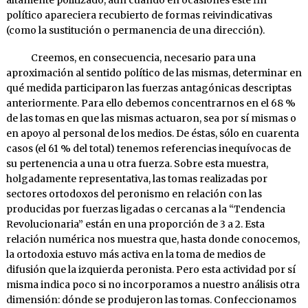
político apareciera recubierto de formas reivindicativas
(como la sustitución o permanencia de una dirección).
Creemos, en consecuencia, necesario para una
aproximación al sentido político de las mismas, determinar en
qué medida participaron las fuerzas antagónicas descriptas
anterior­mente. Para ello debemos concentrarnos en el 68 %
de las tomas en que las mismas actuaron, sea por sí mismas o
en apoyo al personal de los medios. De éstas, sólo en cuarenta
casos (el 61 % del total) tenemos referencias inequívocas de
su pertenencia a una u otra fuerza. Sobre esta muestra,
holgadamente representativa, las tomas realizadas por
sectores ortodoxos del peronis­mo en relación con las
producidas por fuerzas ligadas o cercanas a la “Tendencia
Revolucionaria” están en una proporción de 3 a 2. Esta
relación numérica nos muestra que, hasta donde conocemos,
la orto­doxia estu­vo más activa en la toma de medios de
difusión que la iz­quierda peronista. Pero esta actividad por sí
misma indica poco si no in­corporamos a nuestro análisis otra
dimensión: dónde se produ­jeron las tomas. Confeccionamos