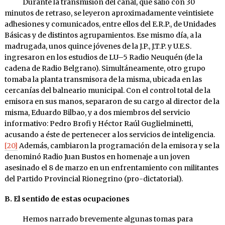
Durante la transmisión del canal, que salió con 30
minutos de retraso, se leyeron aproximadamente veintisiete
adhesiones y comu­nicados, entre ellos del E.R.P., de Unidades
Básicas y de distintos agrupa­mientos. Ese mismo día, a la
madrugada, unos quince jóvenes de la J.P., J.T.P. y U.E.S.
ingresaron en los estudios de LU–5 Radio Neuquén (de la
cadena de Radio Belgrano). Simultáneamente, otro grupo
tomaba la planta transmisora de la misma, ubicada en las
cercanías del balneario municipal. Con el control total de la
emisora en sus manos, separaron de su cargo al director de la
misma, Eduardo Bilbao, y a dos miembros del servicio
informativo: Pedro Brofi y Héctor Raúl Guglielminetti,
acusando a éste de pertenecer a los servicios de inteligencia.
[20]
Además, cambiaron la programación de la emisora y se la
denominó Radio Juan Bustos en homenaje a un joven
asesinado el 8 de marzo en un enfrentamiento con militantes
del Partido Provincial Rionegrino (pro-dictatorial).
B. El sentido de estas ocupaciones
Hemos narrado brevemente algunas tomas para