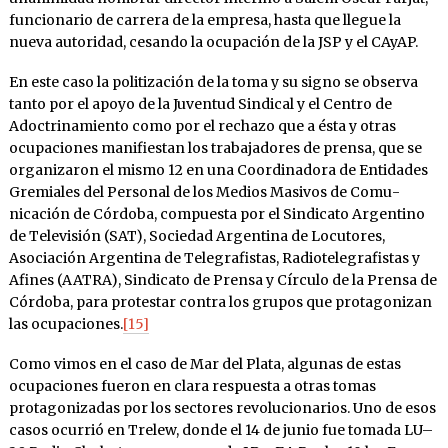
funcio­nario de carrera de la empre­sa, hasta que lle­gue la
nueva autori­dad, cesando la ocupación de la JSP y el CAyAP.
En este caso la politización de la toma y su signo se observa
tanto por el apoyo de la Juventud Sindical y el Centro de
Adoctri­namiento como por el rechazo que a ésta y otras
ocupaciones mani­fiestan los trabajadores de prensa, que se
organizaron el mismo 12 en una Coordinadora de Entidades
Gremiales del Personal de los Me­dios Masivos de Comu­
nicación de Córdoba, com­puesta por el Sindica­to Argen­tino
de Televisión (SAT), Sociedad Argentina de Lo­cutores,
Asociación Ar­gentina de Telegrafistas, Radiotelegra­fistas y
Afines (AATRA), Sindicato de Prensa y Círculo de la Pren­sa de
Córdoba, para pro­testar contra los grupos que pro­tago­nizan
las ocupacio­nes.
[15]
Como vimos en el caso de Mar del Plata, algunas de estas
ocupaciones fueron en clara respuesta a otras tomas
protagonizadas por los sectores revolucionarios. Uno de esos
casos ocurrió en Trelew, donde el 14 de junio fue tomada LU–