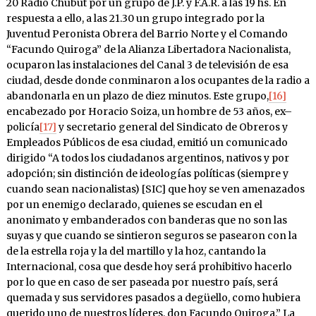
20 Radio Chubut por un grupo de J.P. y F.A.R. a las 19 hs. En
respuesta a ello, a las 21.30 un grupo integrado por la
Juventud Peronista Obrera del Barrio Norte y el Comando
“Facundo Quiroga” de la Alianza Libertadora Nacionalista,
ocuparon las instalaciones del Canal 3 de televisión de esa
ciudad, desde donde conminaron a los ocupantes de la radio a
abandonarla en un plazo de diez minutos. Este grupo,
[16]
encabezado por Horacio Soiza, un hombre de 53 años, ex–
policía
[17]
y secretario general del Sindicato de Obreros y
Empleados Públicos de esa ciudad, emitió un comunicado
dirigido “A todos los ciudadanos argentinos, nativos y por
adopción; sin distinción de ideologías políticas (siempre y
cuando sean nacionalistas) [SIC] que hoy se ven amenazados
por un enemigo declarado, quienes se escudan en el
anonimato y embanderados con banderas que no son las
suyas y que cuando se sintieron seguros se pasearon con la
de la estrella roja y la del martillo y la hoz, cantando la
Internacional, cosa que desde hoy será prohibitivo hacerlo
por lo que en caso de ser paseada por nuestro país, será
quemada y sus servidores pasados a degüello, como hubiera
querido uno de nuestros líderes, don Facundo Quiroga.” La