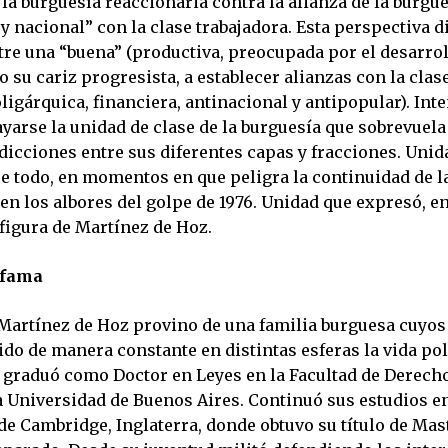
la burguesía reaccionaria contra la alianza de la burgu
y nacional” con la clase trabajadora. Esta perspectiva di
tre una “buena” (productiva, preocupada por el desarrol
o su cariz progresista, a establecer alianzas con la clas
ligárquica, financiera, antinacional y antipopular). Inte
yarse la unidad de clase de la burguesía que sobrevuel
dicciones entre sus diferentes capas y fracciones. Unid
e todo, en momentos en que peligra la continuidad de 
en los albores del golpe de 1976. Unidad que expresó, e
figura de Martínez de Hoz.
 fama
 Martínez de Hoz provino de una familia burguesa cuyo
do de manera constante en distintas esferas la vida pol
e graduó como Doctor en Leyes en la Facultad de Derech
a Universidad de Buenos Aires. Continuó sus estudios en
de Cambridge, Inglaterra, donde obtuvo su título de Mas