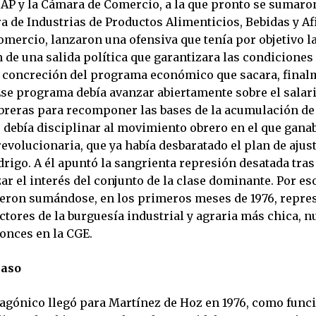
AP y la Cámara de Comercio, a la que pronto se sumar
 de Industrias de Productos Alimenticios, Bebidas y Afi
omercio, lanzaron una ofensiva que tenía por objetivo l
de una salida política que garantizara las condiciones
la concreción del programa económico que sacara, finalm
 Ese programa debía avanzar abiertamente sobre el salari
breras para recomponer las bases de la acumulación de 
, debía disciplinar al movimiento obrero en el que gana
revolucionaria, que ya había desbaratado el plan de ajus
rigo. A él apuntó la sangrienta represión desatada tras 
zar el interés del conjunto de la clase dominante. Por eso
fueron sumándose, en los primeros meses de 1976, repre
ctores de la burguesía industrial y agraria más chica, 
tonces en la CGE.
caso
tagónico llegó para Martínez de Hoz en 1976, como funci