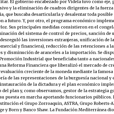
itar. El gobierno encabezado por Videla tuvo como eje, 
sivo y la eliminación de cuadros dirigentes de la fuerza
a, que buscaba desarticularla y desalentar toda posible
ón a futuro. Y, por otro, el programa económico implem
Hoz. Sus principales medidas consistieron en el conge
iminación del sistema de control de precios, sanción de
desreguló las inversiones extranjeras, unificación de l
mercial y financiera), reducción de las retenciones a la
s y disminución de aranceles a la importación. Se disp
 Promoción Industrial que beneficiaba tanto a nacional
 una Reforma Financiera que liberalizó el mercado de cr
revaluación creciente de la moneda mediante la famosa “
ría de las representaciones de la burguesía nacional y 
 instauración de la dictadura y el plan económico impl
 del plan y, como observamos, gestor de la estrategia g
 su puesta en marcha aportando funcionarios públicos
institución el Grupo Zorroaquin, ASTRA, Grupo Roberts-A
ge y Born y Banco Shaw. La Fundación Mediterránea dio