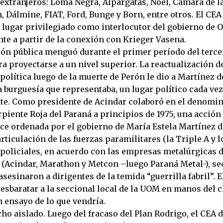
 extranjeros: Loma Negra, Alpargatas, Noel, Cámara de l
 Dálmine, FIAT, Ford, Bunge y Born, entre otros. El CEA
 lugar privilegiado como interlocutor del gobierno de 
te a partir de la conexión con Krieger Vasena.
ión pública menguó durante el primer período del terce
a proyectarse a un nivel superior. La reactualización de
olítica luego de la muerte de Perón le dio a Martínez de
a burguesía que representaba, un lugar político cada ve
e. Como presidente de Acindar colaboró en el denomi
piente Roja del Paraná a principios de 1975, una acción
ce ordenada por el gobierno de María Estela Martínez d
rticulación de las fuerzas paramilitares (la Triple A y 
 policiales, en acuerdo con las empresas metalúrgicas d
 (Acindar, Marathon y Metcon –luego Paraná Metal-), se
asesinaron a dirigentes de la temida “guerrilla fabril”. E
desbaratar a la seccional local de la UOM en manos del 
 ensayo de lo que vendría.
ho aislado. Luego del fracaso del Plan Rodrigo, el CEA 