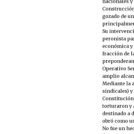
nacionales y
Construcción,
gozado de un
principalmen
Su intervenc
peronista par
económica y p
fracción de l
preponderant
Operativo Ser
amplio alcan
Mediante la a
sindicales) y
Constitución
torturaron y 
destinado a 
obró como un
No fue un hec