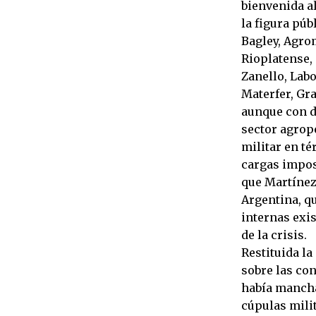
bienvenida a
la figura pú
Bagley, Agrom
Rioplatense,
Zanello, Labo
Materfer, Gra
aunque con d
sector agrop
militar en té
cargas imposi
que Martínez
Argentina, q
internas exis
de la crisis.
Restituida la
sobre las con
había mancha
cúpulas mili