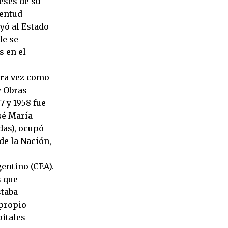
eses de su
ventud
yó al Estado
de se
s en el
era vez como
y Obras
7 y 1958 fue
sé María
das), ocupó
de la Nación,
entino (CEA).
s que
staba
 propio
pitales