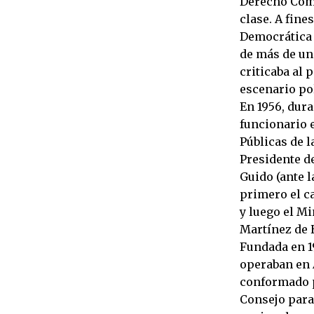
Derecho Comp
clase. A fine
Democrática 
de más de un
criticaba al 
escenario pol
En 1956, dur
funcionario 
Públicas de l
Presidente de
Guido (ante l
primero el ca
y luego el M
Martínez de 
Fundada en 1
operaban en 
conformado p
Consejo para 