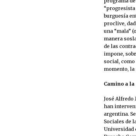
programa de 
“progresista 
burguesía en
proclive, dad
una “mala” (o
manera sosla
de las contra
impone, sobr
social, como 
momento, la 
Camino a la
José Alfredo
han interveni
argentina. S
Sociales de l
Universidad 