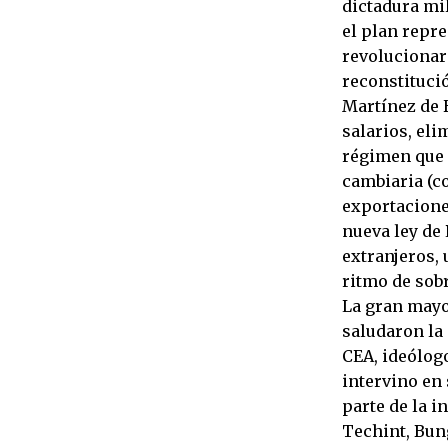
dictadura mil
el plan repre
revolucionari
reconstituci
Martínez de 
salarios, el
régimen que 
cambiaria (co
exportacione
nueva ley de
extranjeros,
ritmo de sob
La gran mayo
saludaron la
CEA, ideólogo
intervino en
parte de la 
Techint, Bun