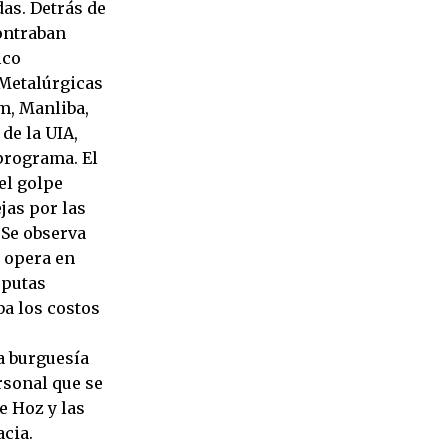
as. Detrás de
contraban
ico
 Metalúrgicas
m, Manliba,
de la UIA,
programa. El
el golpe
jas por las
 Se observa
e opera en
sputas
ba los costos
la burguesía
ersonal que se
e Hoz y las
cia.