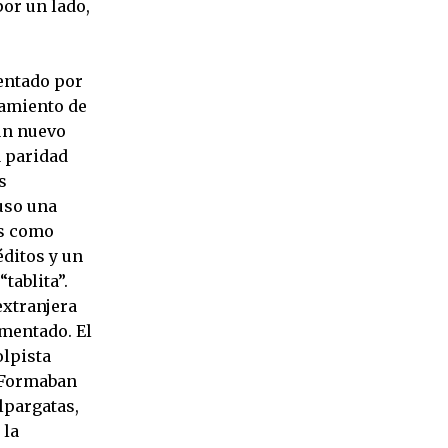
por un lado,
entado por
lamiento de
 un nuevo
a paridad
s
uso una
es como
éditos y un
tablita”.
extranjera
ementado. El
olpista
. Formaban
lpargatas,
 la