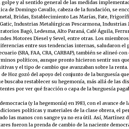
l golpe y al sentido general de las medidas implementad
blica de Domingo Cavallo, cabeza de la fundación, se en
etal, Bridas, Establecimiento Las Marías, Fate, Frigoríf
 Gatic, Industrias Metalúrgicas Pescarmona, Industrias
ratorios Bagó, Ledesma, Alto Paraná, Café Águila, Ferru
ndes Motores Diesel y Sevel, entre otras. Los miembros 
iferencias entre sus tendencias internas, saludaron el 
ecuario (SRA, FAA, CRA, CARBAP), también se alineó con 
rminos políticos, aunque pronto hicieron sentir sus que
tivas y el tipo de cambio que avanzaban sobre la renta.
 de Hoz gozó del apoyo del conjunto de la burguesía qu
ue buscaba restablecer su hegemonía, más allá de las di
tentes por ver qué fracción o capa de la burguesía paga
 democracia (y la hegemonía) en 1983, con el avance de 
diciones políticas y materiales de la clase obrera, el p
do las manos con sangre ya no era útil. Así, Martínez d
tares fueron la prenda de cambio de la naciente democra