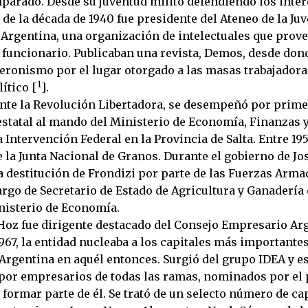
arado. Desde su juventud militó defendiendo los inter
s de la década de 1940 fue presidente del Ateneo de la Ju
Argentina, una organización de intelectuales que prove
 funcionario. Publicaban una revista, Demos, desde don
peronismo por el lugar otorgado a las masas trabajadora
1
ítico [
].
ante la Revolución Libertadora, se desempeñó por prim
estatal al mando del Ministerio de Economía, Finanzas 
a Intervención Federal en la Provincia de Salta. Entre 195
 la Junta Nacional de Granos. Durante el gobierno de Jo
a destitución de Frondizi por parte de las Fuerzas Arma
rgo de Secretario de Estado de Agricultura y Ganadería 
inisterio de Economía.
Hoz fue dirigente destacado del Consejo Empresario Arg
967, la entidad nucleaba a los capitales más importante
Argentina en aquél entonces. Surgió del grupo IDEA y e
or empresarios de todas las ramas, nominados por el
formar parte de él. Se trató de un selecto número de ca