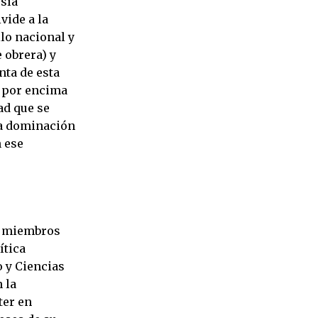
esía
vide a la
lo nacional y
e obrera) y
nta de esta
a por encima
ad que se
la dominación
n ese
s miembros
ítica
o y Ciencias
 la
ter en