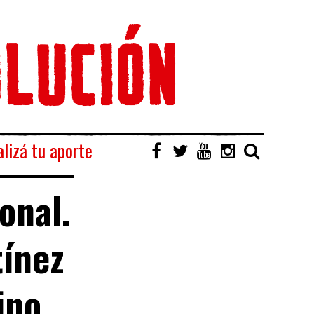
lizá tu aporte
onal.
tínez
ino