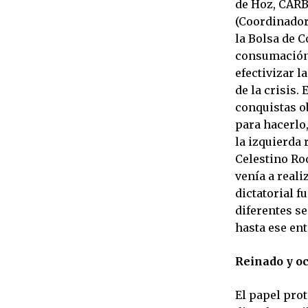
de Hoz, CARB
(Coordinadora
la Bolsa de C
consumación 
efectivizar 
de la crisis.
conquistas o
para hacerlo
la izquierda 
Celestino Rod
venía a reali
dictatorial 
diferentes se
hasta ese en
Reinado y o
El papel pro