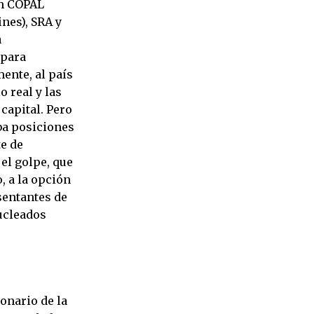
on COPAL
nes), SRA y
a
 para
ente, al país
o real y las
capital. Pero
ba posiciones
te de
el golpe, que
, a la opción
sentantes de
nucleados
onario de la