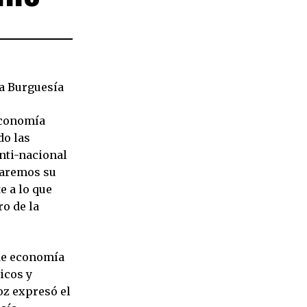
la Burguesía
Economía
do las
anti-nacional
asaremos su
e a lo que
o de la
 de economía
icos y
oz expresó el