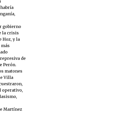
a
 habría
Onganía,
r gobierno
 la crisis
 Hoz, y la
z más
nado
 represiva de
e Perón.
los matones
e Villa
cuestraron,
l operativo,
clasismo,
de Martínez