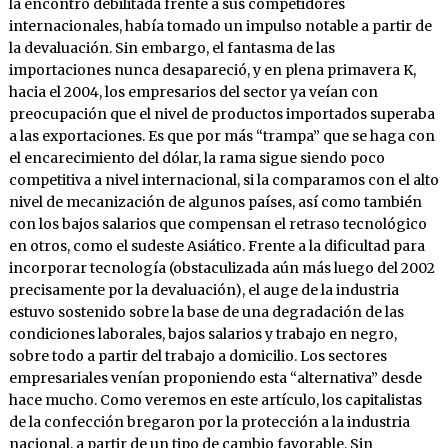
la encontró debilitada frente a sus competidores
internacionales, había tomado un impulso notable a partir de
la devaluación. Sin embargo, el fantasma de las
importaciones nunca desapareció, y en plena primavera K,
hacia el 2004, los empresarios del sector ya veían con
preocupación que el nivel de productos importados superaba
a las exportaciones. Es que por más “trampa” que se haga con
el encarecimiento del dólar, la rama sigue siendo poco
competitiva a nivel internacional, si la comparamos con el alto
nivel de mecanización de algunos países, así como también
con los bajos salarios que compensan el retraso tecnológico
en otros, como el sudeste Asiático. Frente a la dificultad para
incorporar tecnología (obstaculizada aún más luego del 2002
precisamente por la devaluación), el auge de la industria
estuvo sostenido sobre la base de una degradación de las
condiciones laborales, bajos salarios y trabajo en negro,
sobre todo a partir del trabajo a domicilio. Los sectores
empresariales venían proponiendo esta “alternativa” desde
hace mucho. Como veremos en este artículo, los capitalistas
de la confección bregaron por la protección a la industria
nacional, a partir de un tipo de cambio favorable. Sin