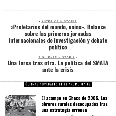
ANTERIOR HISTORIA
«Proletarios del mundo, uníos». Balance
Previous
sobre las primeras jornadas
post:
internacionales de investigación y debate
político
SIGUIENTE HISTORIA
Una farsa tras otra. La política del SMATA
Next
ante la crisis
post:
ÚLTIMAS NOVEDADES DE EL AROMO N° 46
El acampe en Chaco de 2006. Los
obreros rurales desocupados tras
una estrategia errónea