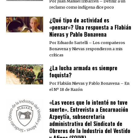
Por Juan Manuel Iribarren – Definir a un
reclamo como indígena dice poco
¿Qué tipo de actividad es
«pensar»? Una respuesta a Flabián
Nievas y Pablo Bonavena
Por Eduardo Sartelli – Los compañeros
Bonavena y Nievas respondieron a mis
críticas
¿La lucha armada es siempre
foquista?
Por Flabián Nievas y Pablo Bonavena – En
el Nº 18 de Razón
«Las veces que lo intenté no tuve
suerte». Entrevista a Encarnación
Azpeytía, subsecretaria
administrativa del Sindicato de
Obreros de la Industria del Vestido
y Afines (SOIVA)