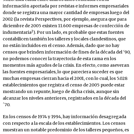
información aportada por revistas e informes empresariales
donde se registra una mayor cantidad de empresas luego del
2002 (la revista Perspectives, por ejemplo, asegura que para
diciembre de 2005 existen 11.600 empresas de confección de
2
indumentaria
). Por un lado, es probable que estas fuentes
contabilicen también los talleres y locales clandestinos, que
no están incluidos en el censo. Además, dado que no hay
censos que brinden información de fines de la década del ‘90,
no podemos conocer la trayectoria de esta rama en los
momentos más agudos de la crisis. En efecto, como aseveran
las fuentes empresariales, lo que pareciera suceder es que
muchas empresas cierran hacia el 2001, con lo cual, los 5.028
establecimientos que registra el censo de 2005 puede estar
mostrando un repunte, luego de dicha crisis, aunque sin
alcanzar los niveles anteriores, registrados en la década del
´70.
En los censos de 1974 y 1994, hay información desagregada
con respecto a la escala de los establecimientos. Los censos
muestran un notable predominio de los talleres pequeños, es