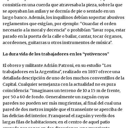
consistía en una cuerda que atravesaba la pieza, sobre la que
se apoyaban las axilas y se dormía de pie o sentado en un
largo banco. Además, los inquilinos debían soportar abusivos
reglamentos que exigían, por ejemplo: “Guardar el orden
necesario a la moral y decencia” o prohibían “lavar ropa, estar
parado en la puerta de la calle o bailar, cantar, tocar órganos,
acordeones, guitarras u otros instrumentos de música”.
La dura vida de los trabajadores en los “yotivencos”
El obrero y militante Adrián Patroni, en su estudio “Los
trabajadores en la Argentina”, realizado en 1897 ofrece una
detallada descripción de uno de los muchos conventillos de la
Capital. Cualquier semejanza con la actualidad no es pura
coincidencia: “Imaginaos un terreno de 10 a 15 m de frente,
por 50 a 60 de fondo. Generalmente un zaguán cuyas
paredes no pueden ser más mugrientas, al final del cual una
pared de dos metros impide que el transeúnte se aperciba de
las delicias del interior. Franquead el zaguán y veréis dos
largas filas de habitaciones; en el centro de aquel patio