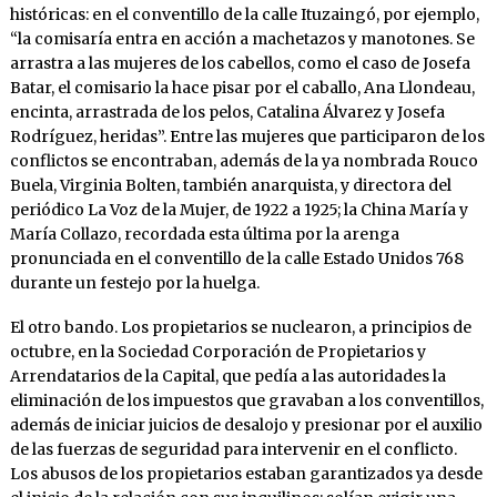
históricas: en el conventillo de la calle Ituzaingó, por ejemplo,
“la comisaría entra en acción a machetazos y manotones. Se
arrastra a las mujeres de los cabellos, como el caso de Josefa
Batar, el comisario la hace pisar por el caballo, Ana Llondeau,
encinta, arrastrada de los pelos, Catalina Álvarez y Josefa
Rodríguez, heridas”. Entre las mujeres que participaron de los
conflictos se encontraban, además de la ya nombrada Rouco
Buela, Virginia Bolten, también anarquista, y directora del
periódico La Voz de la Mujer, de 1922 a 1925; la China María y
María Collazo, recordada esta última por la arenga
pronunciada en el conventillo de la calle Estado Unidos 768
durante un festejo por la huelga.
El otro bando. Los propietarios se nuclearon, a principios de
octubre, en la Sociedad Corporación de Propietarios y
Arrendatarios de la Capital, que pedía a las autoridades la
eliminación de los impuestos que gravaban a los conventillos,
además de iniciar juicios de desalojo y presionar por el auxilio
de las fuerzas de seguridad para intervenir en el conflicto.
Los abusos de los propietarios estaban garantizados ya desde