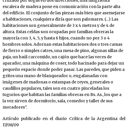
cruzado por sogas en dos direcciones, una mugrienta
escalera de madera pone en comunicación con la parte alta
del edificio. El conjunto de las piezas más bien que asemejarse
a habitaciones, cualquiera diría que son palomares. (…) Las
habitaciones son generalmente de 3 x 4 metros y de 4 de
altura. Estas celdas son ocupadas por familias obreras la
mayoría con 3, 4, 5, y hasta 6 hijos, cuando no por 3 o 4
hombres solos. Adornan estas habitaciones dos o tres camas
de fierro o simples catres, una mesa de pino, algunas sillas de
paja, un baúl carcomido, un cajón que hace las veces de
aparador, una máquina de coser, todo hacinado para dejar un
pequeño espacio donde poder pasar. Las paredes, que piden a
gritos una mano de blanqueador o, engalanadas con
imágenes de madonas o estampas de reyes, generales o
caudillos populares, tales son en cuatro pinceladas los
tugurios que habitan las familias obreras en Bs. As., los que a
la vez sirven de dormitorio, sala, comedor y taller de sus
moradores”.
Artículo publicado en el diario Crítica de la Argentina del
17/08/09