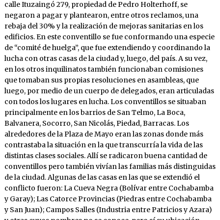
calle Ituzaingó 279, propiedad de Pedro Holterhoff, se
negaron a pagar y plantearon, entre otros reclamos, una
rebaja del 30% y la realización de mejoras sanitarias en los
edificios. En este conventillo se fue conformando una especie
de “comité de huelga”, que fue extendiendo y coordinando la
lucha con otras casas de la ciudad y, luego, del país. A su vez,
en los otros inquilinatos también funcionaban comisiones
que tomaban sus propias resoluciones en asambleas, que
luego, por medio de un cuerpo de delegados, eran articuladas
con todos los lugares en lucha. Los conventillos se situaban
principalmente en los barrios de San Telmo, La Boca,
Balvanera, Socorro, San Nicolás, Piedad, Barracas. Los
alrededores de la Plaza de Mayo eran las zonas donde más
contrastaba la situación en la que transcurría la vida de las
distintas clases sociales. Allí se radicaron buena cantidad de
conventillos pero también vivían las familias más distinguidas
de la ciudad. Algunas de las casas en las que se extendió el
conflicto fueron: La Cueva Negra (Bolívar entre Cochabamba
y Garay); Las Catorce Provincias (Piedras entre Cochabamba
y San Juan); Campos Salles (Industria entre Patricios y Azara)