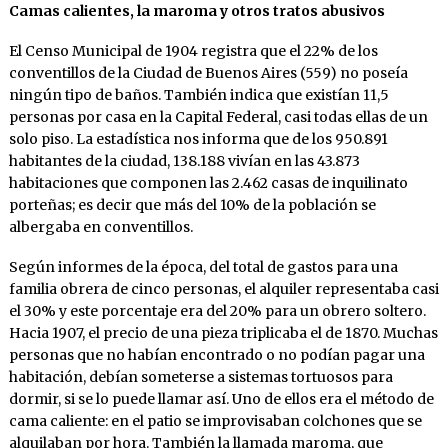
Camas calientes, la maroma y otros tratos abusivos
El Censo Municipal de 1904 registra que el 22% de los
conventillos de la Ciudad de Buenos Aires (559) no poseía
ningún tipo de baños. También indica que existían 11,5
personas por casa en la Capital Federal, casi todas ellas de un
solo piso. La estadística nos informa que de los 950.891
habitantes de la ciudad, 138.188 vivían en las 43.873
habitaciones que componen las 2.462 casas de inquilinato
porteñas; es decir que más del 10% de la población se
albergaba en conventillos.
Según informes de la época, del total de gastos para una
familia obrera de cinco personas, el alquiler representaba casi
el 30% y este porcentaje era del 20% para un obrero soltero.
Hacia 1907, el precio de una pieza triplicaba el de 1870. Muchas
personas que no habían encontrado o no podían pagar una
habitación, debían someterse a sistemas tortuosos para
dormir, si se lo puede llamar así. Uno de ellos era el método de
cama caliente: en el patio se improvisaban colchones que se
alquilaban por hora. También la llamada maroma, que