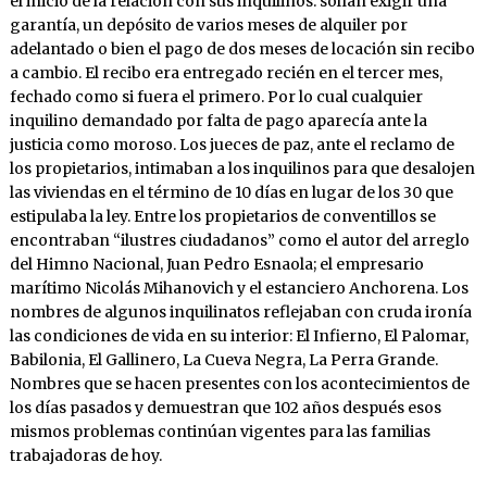
el inicio de la relación con sus inquilinos: solían exigir una
garantía, un depósito de varios meses de alquiler por
adelantado o bien el pago de dos meses de locación sin recibo
a cambio. El recibo era entregado recién en el tercer mes,
fechado como si fuera el primero. Por lo cual cualquier
inquilino demandado por falta de pago aparecía ante la
justicia como moroso. Los jueces de paz, ante el reclamo de
los propietarios, intimaban a los inquilinos para que desalojen
las viviendas en el término de 10 días en lugar de los 30 que
estipulaba la ley. Entre los propietarios de conventillos se
encontraban “ilustres ciudadanos” como el autor del arreglo
del Himno Nacional, Juan Pedro Esnaola; el empresario
marítimo Nicolás Mihanovich y el estanciero Anchorena. Los
nombres de algunos inquilinatos reflejaban con cruda ironía
las condiciones de vida en su interior: El Infierno, El Palomar,
Babilonia, El Gallinero, La Cueva Negra, La Perra Grande.
Nombres que se hacen presentes con los acontecimientos de
los días pasados y demuestran que 102 años después esos
mismos problemas continúan vigentes para las familias
trabajadoras de hoy.