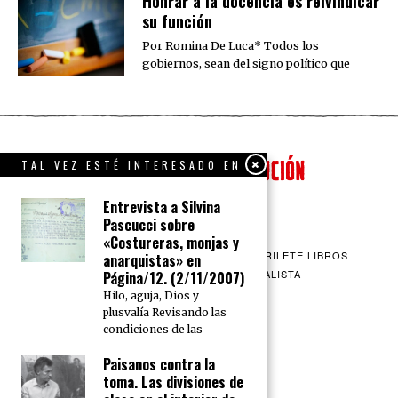
​Honrar a la docencia es reivindicar
su función
Por Romina De Luca* Todos los
gobiernos, sean del signo político que
TAL VEZ ESTÉ INTERESADO EN
Entrevista a Silvina
Pascucci sobre
«Costureras, monjas y
QUIENES SOMOS
CONTACTO
BARRILETE LIBROS
anarquistas» en
CEICS
ENGLISH
VÍA SOCIALISTA
Página/12. (2/11/2007)
Hilo, aguja, Dios y
plusvalía Revisando las
condiciones de las
Paisanos contra la
toma. Las divisiones de