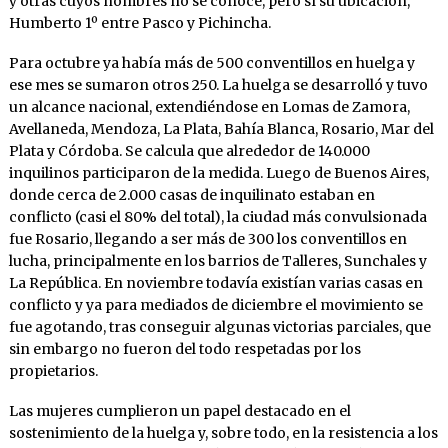
y otras cuyos nombres no se conoce, pero sí su ubicación,
Humberto 1º entre Pasco y Pichincha.
Para octubre ya había más de 500 conventillos en huelga y
ese mes se sumaron otros 250. La huelga se desarrolló y tuvo
un alcance nacional, extendiéndose en Lomas de Zamora,
Avellaneda, Mendoza, La Plata, Bahía Blanca, Rosario, Mar del
Plata y Córdoba. Se calcula que alrededor de 140.000
inquilinos participaron de la medida. Luego de Buenos Aires,
donde cerca de 2.000 casas de inquilinato estaban en
conflicto (casi el 80% del total), la ciudad más convulsionada
fue Rosario, llegando a ser más de 300 los conventillos en
lucha, principalmente en los barrios de Talleres, Sunchales y
La República. En noviembre todavía existían varias casas en
conflicto y ya para mediados de diciembre el movimiento se
fue agotando, tras conseguir algunas victorias parciales, que
sin embargo no fueron del todo respetadas por los
propietarios.
Las mujeres cumplieron un papel destacado en el
sostenimiento de la huelga y, sobre todo, en la resistencia a los