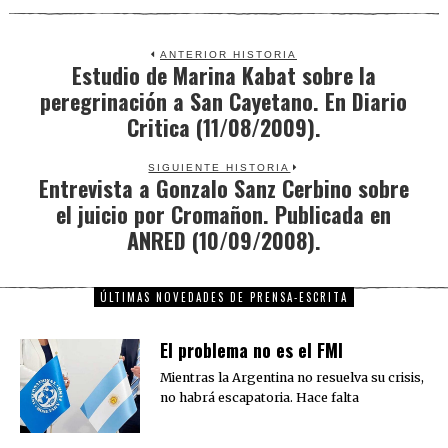
ANTERIOR HISTORIA
Estudio de Marina Kabat sobre la
Previous
peregrinación a San Cayetano. En Diario
post:
Critica (11/08/2009).
SIGUIENTE HISTORIA
Entrevista a Gonzalo Sanz Cerbino sobre
Next
el juicio por Cromañon. Publicada en
post:
ANRED (10/09/2008).
ÚLTIMAS NOVEDADES DE PRENSA-ESCRITA
El problema no es el FMI
Mientras la Argentina no resuelva su crisis,
no habrá escapatoria. Hace falta