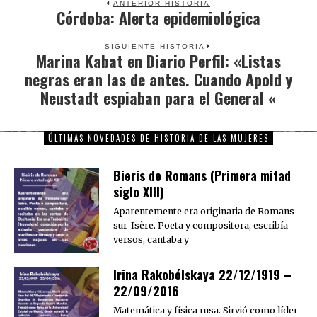
ANTERIOR HISTORIA
Córdoba: Alerta epidemiológica
Previous
post:
SIGUIENTE HISTORIA
Marina Kabat en Diario Perfil: «Listas
Next
negras eran las de antes. Cuando Apold y
post:
Neustadt espiaban para el General «
ÚLTIMAS NOVEDADES DE HISTORIA DE LAS MUJERES
Bieris de Romans (Primera mitad
siglo XIII)
Aparentemente era originaria de Romans-
sur-Isère. Poeta y compositora, escribía
versos, cantaba y
Irina Rakobólskaya 22/12/1919 –
22/09/2016
Matemática y física rusa. Sirvió como líder