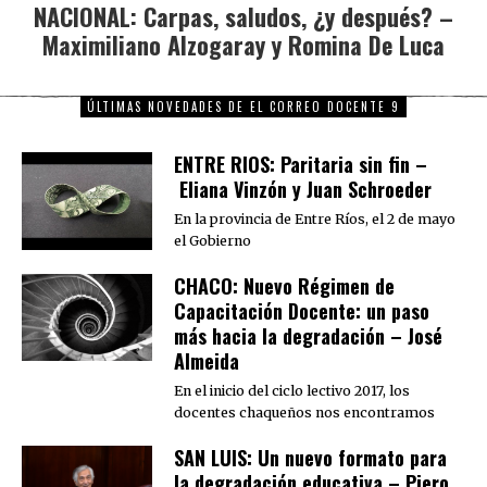
NACIONAL: Carpas, saludos, ¿y después? –
Next
Maximiliano Alzogaray y Romina De Luca
post:
ÚLTIMAS NOVEDADES DE EL CORREO DOCENTE 9
ENTRE RIOS: Paritaria sin fin –
Eliana Vinzón y Juan Schroeder
En la provincia de Entre Ríos, el 2 de mayo
el Gobierno
CHACO: Nuevo Régimen de
Capacitación Docente: un paso
más hacia la degradación – José
Almeida
En el inicio del ciclo lectivo 2017, los
docentes chaqueños nos encontramos
SAN LUIS: Un nuevo formato para
la degradación educativa – Piero