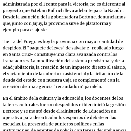
administrada por el Frente para la Victoria, no es diferente al
proyecto que Esteban Bullrich lleva adelante para la Nación.
Desde la asunción de la gobernadora Bertone, denunciamos
que, junto con Jujuy, la provincia sirve de plataforma y
ejemplo para el ajuste.
Tierra del Fuego es hoy la provincia con mayor cantidad de
despidos. El “paquete de leyes” de salvataje -replicado luego
en Santa Cruz- constituye una clara avanzada contra los
trabajadores. La modificación del sistema previsional y de la
edad jubilatoria, la creación de un impuesto directo al salario,
el vaciamiento de la cobertura asistencial y la licitación de la
deuda del estado con nuestra Caja se complementó con la
creación de una agencia “recaudadora” paralela.
En el ámbito de la cultura y la educación, los docentes de los
talleres culturales fueron despedidos ni bien inició la gestión
Bertone y se montó desde el Ministerio de Educación un
operativo para desarticular los espacios de debate en las
escuelas. La presencia de punteros políticos en las
instituciones, de agentes de policía con tareas de inteligencia,