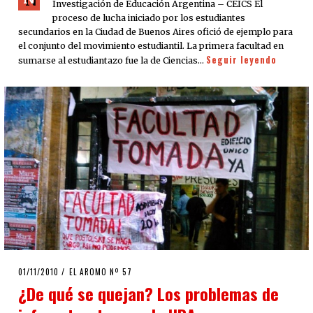
Investigación de Educación Argentina – CEICS El
proceso de lucha iniciado por los estudiantes
secundarios en la Ciudad de Buenos Aires ofició de ejemplo para
el conjunto del movimiento estudiantil. La primera facultad en
Seguir leyendo
sumarse al estudiantazo fue la de Ciencias…
POSTED
01/11/2010
08/08/2020
EL AROMO Nº 57
ON
¿De qué se quejan? Los problemas de