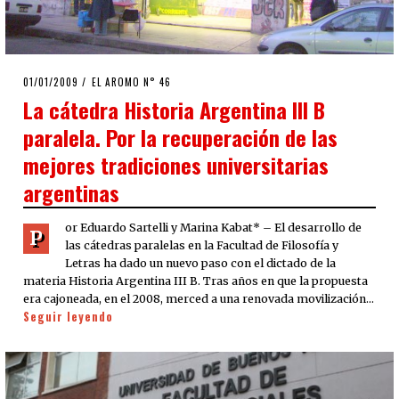
POSTED
01/01/2009
25/03/2020
EL AROMO N° 46
ON
La cátedra Historia Argentina III B
paralela. Por la recuperación de las
mejores tradiciones universitarias
argentinas
or Eduardo Sartelli y Marina Kabat* – El desarrollo de
P
las cátedras paralelas en la Facultad de Filosofía y
Letras ha dado un nuevo paso con el dictado de la
materia Historia Argentina III B. Tras años en que la propuesta
era cajoneada, en el 2008, merced a una renovada movilización…
Seguir leyendo