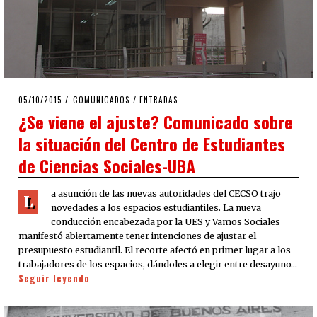
POSTED
05/10/2015
06/10/2015
COMUNICADOS
/
ENTRADAS
ON
¿Se viene el ajuste? Comunicado sobre
la situación del Centro de Estudiantes
de Ciencias Sociales­-UBA
a asunción de las nuevas autoridades del CECSO trajo
L
novedades a los espacios estudiantiles. La nueva
conducción encabezada por la UES y Vamos Sociales
manifestó abiertamente tener intenciones de ajustar el
presupuesto estudiantil. El recorte afectó en primer lugar a los
trabajadores de los espacios, dándoles a elegir entre desayuno…
Seguir leyendo