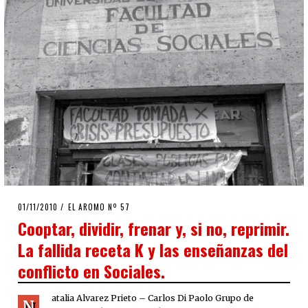
POSTED
01/11/2010
08/08/2020
EL AROMO Nº 57
ON
Cooptar, dividir, frenar y, si no, reprimir.
La fallida receta K y las enseñanzas del
conflicto en Sociales.
atalia Alvarez Prieto – Carlos Di Paolo Grupo de
N