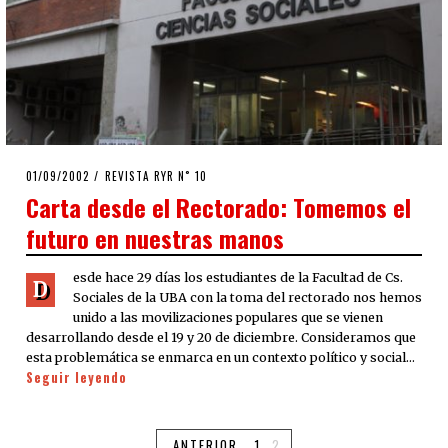
POSTED
01/09/2002
28/04/2020
REVISTA RYR N˚ 10
ON
Carta desde el Rectorado: Tomemos el
futuro en nuestras manos
esde hace 29 días los estudiantes de la Facultad de Cs.
D
Sociales de la UBA con la toma del rectorado nos hemos
unido a las movilizaciones populares que se vienen
desarrollando desde el 19 y 20 de diciembre. Consideramos que
esta problemática se enmarca en un contexto político y social…
Seguir leyendo
ANTERIOR
1
2