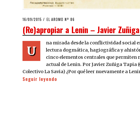
POSTED
16/09/2015
16/09/2015
EL AROMO Nº 86
ON
(Re)apropiar a Lenin – Javier Zuñiga
na mirada desde la conflictividad social e
U
lectura dogmática, hagiográfica y ahistó
cinco elementos centrales que permiten r
actual de Lenin. Por Javier Zuñiga Tapia
Colectivo La Savia) ¿Por qué leer nuevamente a Leni
Seguir leyendo