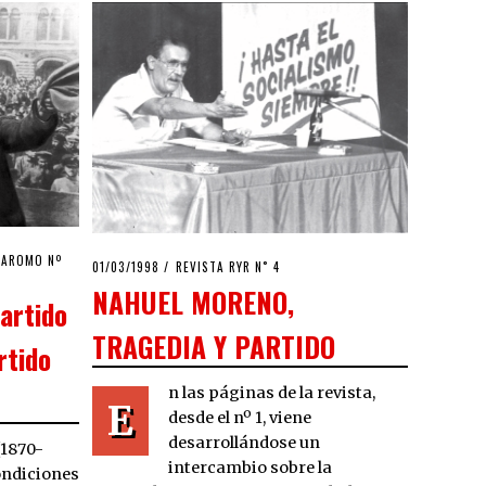
 AROMO Nº
POSTED
01/03/1998
12/04/2020
REVISTA RYR N˚ 4
ON
NAHUEL MORENO,
artido
TRAGEDIA Y PARTIDO
rtido
n las páginas de la revista,
E
desde el nº 1, viene
desarrollándose un
(1870-
intercambio sobre la
ondiciones