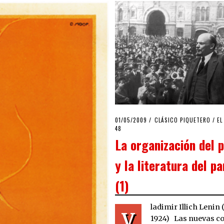
POSTED
01/05/2009
25/03/2020
CLÁSICO PIQUETERO
/
EL
ON
48
La organización del p
y la literatura del pa
(1)
ladimir Illich Lenin 
V
1924) Las nuevas c