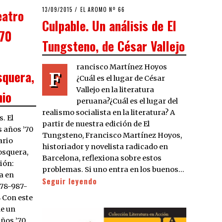
POSTED
13/09/2015
EL AROMO Nº 66
eatro
ON
Culpable. Un análisis de El
’70
Tungsteno, de César Vallejo
rancisco Martínez Hoyos
squera,
F
¿Cuál es el lugar de César
Vallejo en la literatura
nio
peruana?¿Cuál es el lugar del
realismo socialista en la literatura? A
. El
partir de nuestra edición de El
s años ’70
Tungsteno, Francisco Martínez Hoyos,
ario
historiador y novelista radicado en
osquera,
Barcelona, reflexiona sobre estos
ión:
problemas. Si uno entra en los buenos…
a en
Seguir leyendo
978-987-
 Con este
de un
ños ’70,