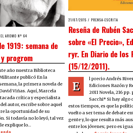
POSTED
21/07/2015
PRENSA-ESCRITA
ON
Reseña de Rubén Sac
/09/2020
EL AROMO Nº 64
sobre «El Precio», E
de 1919: semana de
ryr. En Diario de los
 y progrom
(15/12/2011).
ste año nuestra Biblioteca
Militante publicó En la
l precio Andrés Rive
E
semana, la primera novela de
Ediciones Razón y R
David Viñas. Aquí, Marcela
2011 Novela, 216 pp.
tacada crítica y especialista
Sacchi* Si hay algo 
 del autor, escribe sobre aquel
estos tiempos, es que la políti
bre la oportunidad de su
vuelto a ser tema de debate ent
n. Si todavía no lo leyó, tal vez
gente y, lo que resulta más au
 le explique lo…
entre los jóvenes; pero es igua
yendo