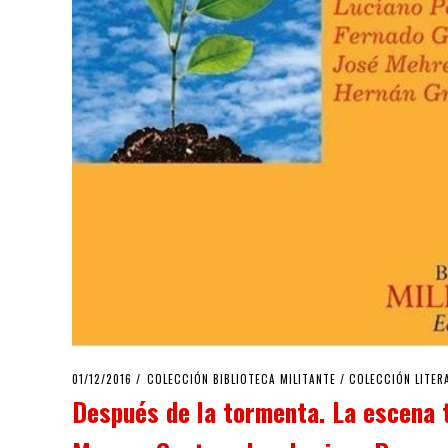
POSTED
01/12/2016
09/12/2019
COLECCIÓN BIBLIOTECA MILITANTE
/
COLECCIÓN LITER
ON
Después de la tormenta. La escena 