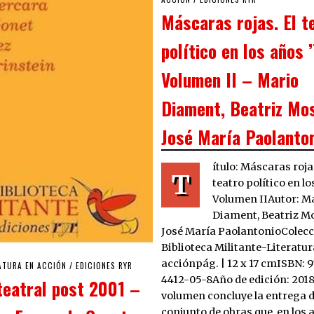
Máscaras rojas. El t
político en los años 
Volumen II – Mario
Diament, Beatriz Mo
José María Paolanto
ítulo: Máscaras rojas
T
teatro político en lo
Volumen IIAutor: M
Diament, Beatriz M
José María PaolantonioColecc
Biblioteca Militante-Literatur
acciónpág. | 12 x 17 cmISBN: 
ATURA EN ACCIÓN
/
EDICIONES RYR
4412-05-8Año de edición: 2018
teatral post 2001 –
volumen concluye la entrega 
conjunto de obras que, en los a