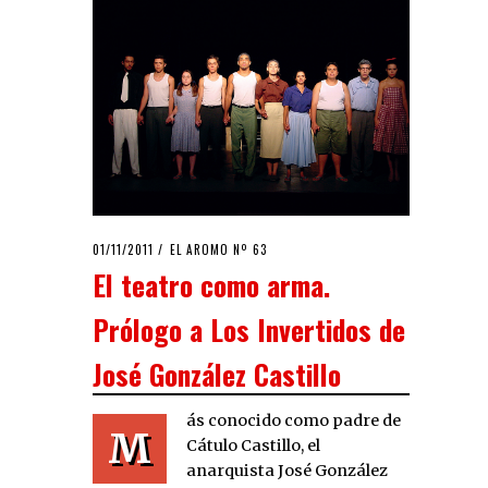
POSTED
01/11/2011
24/09/2020
EL AROMO Nº 63
ON
El teatro como arma.
Prólogo a Los Invertidos de
José González Castillo
ás conocido como padre de
M
Cátulo Castillo, el
anarquista José González