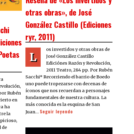
otras obras», de José
González Castillo (Ediciones
chi
ryr, 2011)
diciones
os invertidos y otras obras de
 Poetas
L
José González Castillo
Ediciónes Razón y Revolución,
2011 Teatro, 284 pp. Por Rubén
Sacchi* Recorriendo el barrio de Boedo
ra
uno puede tropezarse con decenas de
evolución,
íconos que nos recuerdan a personajes
 por Rubén
fundamentales de nuestra cultura. La
cierto en
más conocida es la esquina de San
ca ha
Seguir leyendo
Juan…
re la
spicioso,
l de