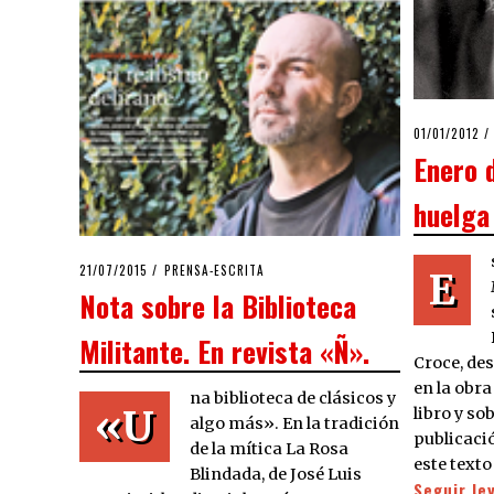
POSTED
01/01/2012
24
ON
Enero 
huelga
POSTED
21/07/2015
21/07/2015
PRENSA-ESCRITA
E
ON
Nota sobre la Biblioteca
Militante. En revista «Ñ».
Croce, des
en la obra
na biblioteca de clásicos y
«U
libro y so
algo más». En la tradición
publicació
de la mítica La Rosa
este texto
Blindada, de José Luis
Seguir le