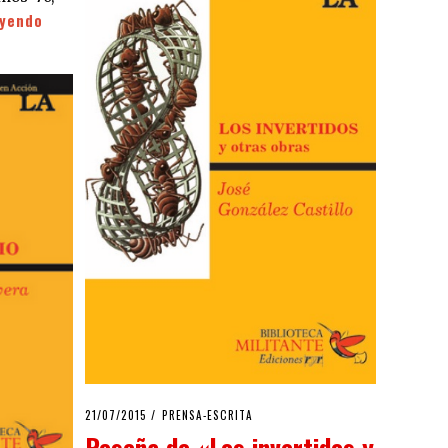
eyendo
POSTED
21/07/2015
PRENSA-ESCRITA
ON
Reseña de «Los invertidos y