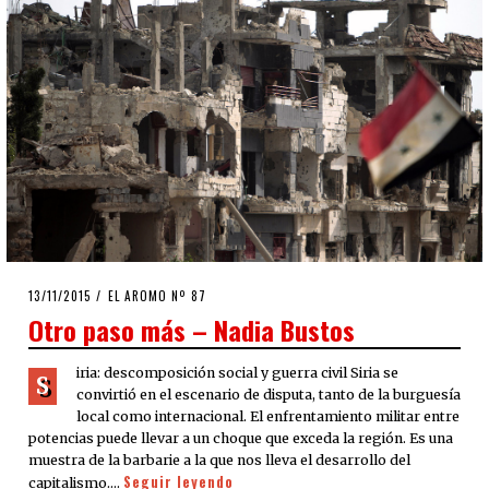
POSTED
13/11/2015
13/11/2015
EL AROMO Nº 87
ON
Otro paso más – Nadia Bustos
iria: descomposición social y guerra civil Siria se
S
convirtió en el escenario de disputa, tanto de la burguesía
local como internacional. El enfrentamiento militar entre
potencias puede llevar a un choque que exceda la región. Es una
muestra de la barbarie a la que nos lleva el desarrollo del
Seguir leyendo
capitalismo.…