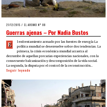
POSTED
21/12/2015
21/12/2015
EL AROMO N° 88
ON
Guerras ajenas – Por Nadia Bustos
l enfrentamiento armado por las fuentes de energía La
E
política mundial se desenvuelve sobre dos tendencias. La
primera, la crisis económica mundial arrastra al
derrumbe de aquellas precarias experiencias nacionales, con la
consecuente balcanización y descomposición de la vida social.
La segunda, la disputa por el control de la reconstrucción…
Seguir leyendo