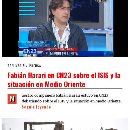
POSTED
26/11/2015
26/11/2015
PRENSA
ON
Fabián Harari en CN23 sobre el ISIS y la
situación en Medio Oriente
uestro compañero Fabián Harari estuvo en CN23
N
debatiendo sobre el ISIS y la situación en Medio Oriente.
Seguir leyendo