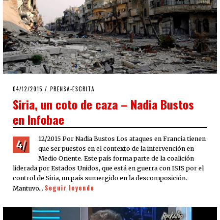
POSTED
04/12/2015
PRENSA-ESCRITA
ON
Siria, un coto de caza – Nadia Bustos
en Infobae
12/2015 Por Nadia Bustos Los ataques en Francia tienen
4/
que ser puestos en el contexto de la intervención en
Medio Oriente. Este país forma parte de la coalición
liderada por Estados Unidos, que está en guerra con ISIS por el
control de Siria, un país sumergido en la descomposición.
Seguir leyendo
Mantuvo…