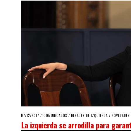
POSTED
07/12/2017
02/02/2018
COMUNICADOS
/
DEBATES DE IZQUIERDA
/
NOVEDADES
ON
La izquierda se arrodilla para garant