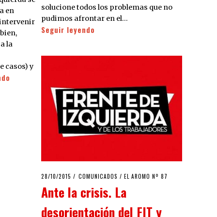
solucione todos los problemas que no
a en
pudimos afrontar en el…
intervenir
Seguir leyendo
bien,
a la
e casos) y
ndo
POSTED
28/10/2015
09/02/2016
COMUNICADOS
/
EL AROMO Nº 87
ON
Ante la crisis. La
desorientación del FIT y