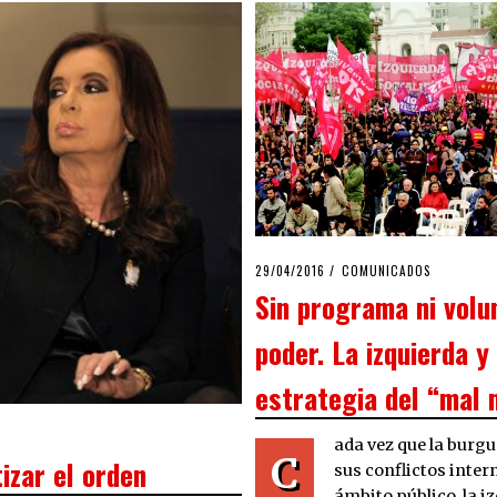
POSTED
29/04/2016
14/06/2016
COMUNICADOS
ON
Sin programa ni volu
poder. La izquierda y 
estrategia del “mal
ada vez que la burgu
C
izar el orden
sus conflictos inter
ámbito público, la i