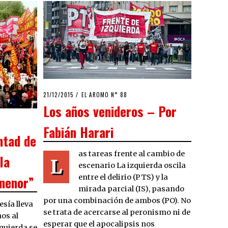
POSTED
21/12/2015
09/02/2016
EL AROMO N° 88
ON
Los años venideros – Por
Fabián Harari
ntad de
as tareas frente al cambio de
la
L
escenario La izquierda oscila
entre el delirio (PTS) y la
 menor”
mirada parcial (IS), pasando
por una combinación de ambos (PO). No
esía lleva
se trata de acercarse al peronismo ni de
nos al
esperar que el apocalipsis nos
zquierda se