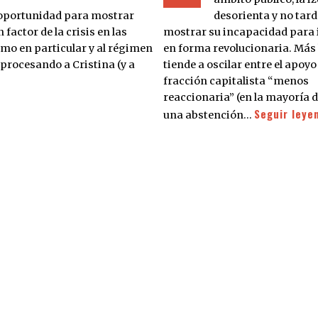
desorienta y no tard
a oportunidad para mostrar
mostrar su incapacidad para 
factor de la crisis en las
en forma revolucionaria. Más 
smo en particular y al régimen
tiende a oscilar entre el apoyo 
procesando a Cristina (y a
fracción capitalista “menos
reaccionaria” (en la mayoría d
Seguir leye
una abstención…