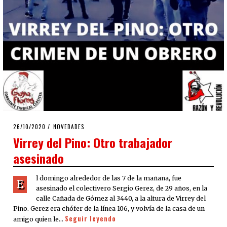
POSTED
26/10/2020
26/10/2020
NOVEDADES
ON
Virrey del Pino: Otro trabajador
asesinado
l domingo alrededor de las 7 de la mañana, fue
E
asesinado el colectivero Sergio Gerez, de 29 años, en la
calle Cañada de Gómez al 3440, a la altura de Virrey del
Pino. Gerez era chófer de la línea 106, y volvía de la casa de un
Seguir leyendo
amigo quien le…