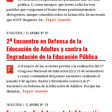
política. Y, como siempre, que frente a ella los tres
partidos que componen el frente tienen posicionamientos
divergentes, aunque coinciden todos en la inacción. Es necesario
Seguir leyendo
que el FIT despierte. De…
POSTED
07/03/2016
EL AROMO Nº 81
ON
2º Encuentro en Defensa de la
Educación de Adultos y contra la
Degradación de la Educación Pública
n el marco de las acciones previas a la realización del 3º
E
Congreso Nacional de Educación (22 y 23 de noviembre)
y como continuidad del primer encuentro realizado el
pasado 9 de agosto, Razón y Revolución convoca al 2º
Encuentro en Defensa de la Educación de Adultos. Porque las
Seguir leyendo
distintas…
POSTED
18/02/2016
EL AROMO Nº 79
ON