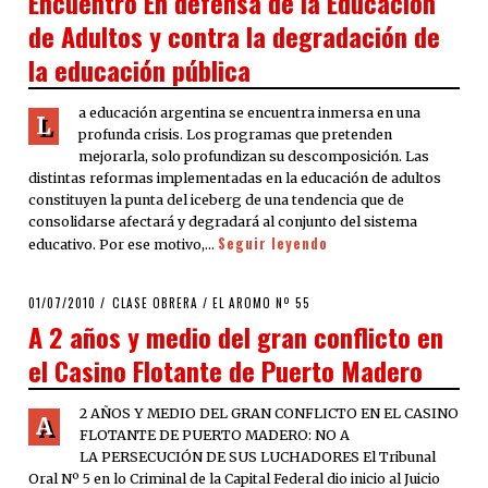
Encuentro En defensa de la Educación
de Adultos y contra la degradación de
la educación pública
a educación argentina se encuen­tra inmersa en una
L
profunda cri­sis. Los programas que preten­den
mejorarla, solo profundizan su descomposición. Las
distintas reformas implemen­tadas en la educación de adultos
constituyen la punta del iceberg de una tendencia que de
consolidar­se afectará y degradará al conjunto del sistema
Seguir leyendo
educativo. Por ese mo­tivo,…
POSTED
01/07/2010
25/03/2020
CLASE OBRERA
/
EL AROMO Nº 55
ON
A 2 años y medio del gran conflicto en
el Casino Flotante de Puerto Madero
2 AÑOS Y MEDIO DEL GRAN CONFLICTO EN EL CASINO
A
FLOTANTE DE PUERTO MADERO: NO A
LA PERSECUCIÓN DE SUS LUCHADORES El Tribunal
Oral Nº 5 en lo Criminal de la Capital Federal dio inicio al Juicio