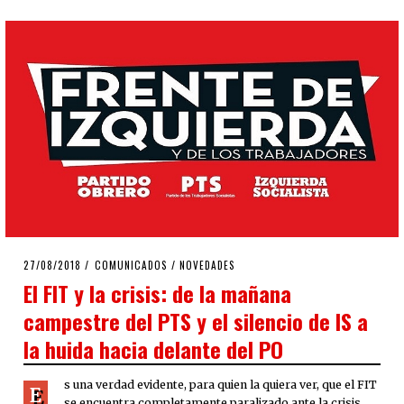
POSTED
27/08/2018
27/08/2018
COMUNICADOS
/
NOVEDADES
ON
El FIT y la crisis: de la mañana
campestre del PTS y el silencio de IS a
la huida hacia delante del PO
s una verdad evidente, para quien la quiera ver, que el FIT
E
se encuentra completamente paralizado ante la crisis