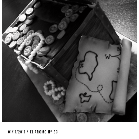
POSTED
01/11/2011
24/09/2020
EL AROMO Nº 63
ON