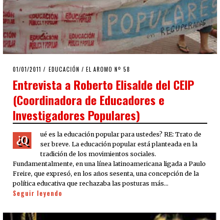
POSTED
01/01/2011
08/08/2020
EDUCACIÓN
/
EL AROMO Nº 58
ON
Entrevista a Roberto Elisalde del CEIP
(Coordinadora de Educadores e
Investigadores Populares)
ué es la educación popular para ustedes? RE: Trato de
¿Q
ser breve. La educación popular está planteada en la
tradición de los movimientos sociales.
Fundamentalmente, en una línea latinoamericana ligada a Paulo
Freire, que expresó, en los años sesenta, una concepción de la
política educativa que rechazaba las posturas más…
Seguir leyendo