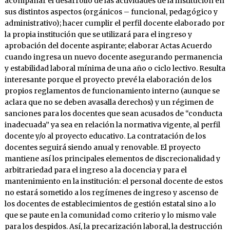
acompañar el desarrollo de las actividades de la institución en
sus distintos aspectos (orgánicos – funcional, pedagógico y
administrativo); hacer cumplir el perfil docente elaborado por
la propia institución que se utilizará para el ingreso y
aprobación del docente aspirante; elaborar Actas Acuerdo
cuando ingresa un nuevo docente asegurando permanencia
y estabilidad laboral mínima de una año o ciclo lectivo. Resulta
interesante porque el proyecto prevé la elaboración de los
propios reglamentos de funcionamiento interno (aunque se
aclara que no se deben avasalla derechos) y un régimen de
sanciones para los docentes que sean acusados de “conducta
inadecuada” ya sea en relación la normativa vigente, al perfil
docente y/o al proyecto educativo. La contratación de los
docentes seguirá siendo anual y renovable. El proyecto
mantiene así los principales elementos de discrecionalidad y
arbitrariedad para el ingreso a la docencia y para el
mantenimiento en la institución: el personal docente de estos
no estará sometido a los regímenes de ingreso y ascenso de
los docentes de establecimientos de gestión estatal sino a lo
que se paute en la comunidad como criterio y lo mismo vale
para los despidos. Así, la precarización laboral, la destrucción