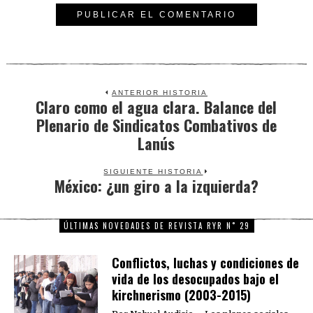
ANTERIOR HISTORIA
Claro como el agua clara. Balance del
Previous
Plenario de Sindicatos Combativos de
post:
Lanús
SIGUIENTE HISTORIA
México: ¿un giro a la izquierda?
Next
post:
ÚLTIMAS NOVEDADES DE REVISTA RYR N˚ 29
Conflictos, luchas y condiciones de
vida de los desocupados bajo el
kirchnerismo (2003-2015)