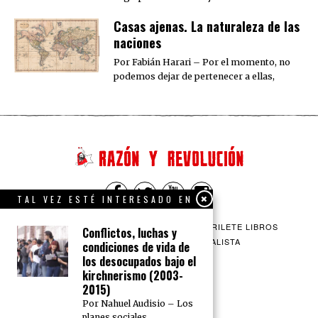
Casas ajenas. La naturaleza de las
naciones
Por Fabián Harari – Por el momento, no
podemos dejar de pertenecer a ellas,
TAL VEZ ESTÉ INTERESADO EN
QUIENES SOMOS
CONTACTO
BARRILETE LIBROS
Conflictos, luchas y
CEICS
ENGLISH
VÍA SOCIALISTA
condiciones de vida de
los desocupados bajo el
kirchnerismo (2003-
2015)
Por Nahuel Audisio – Los
planes sociales