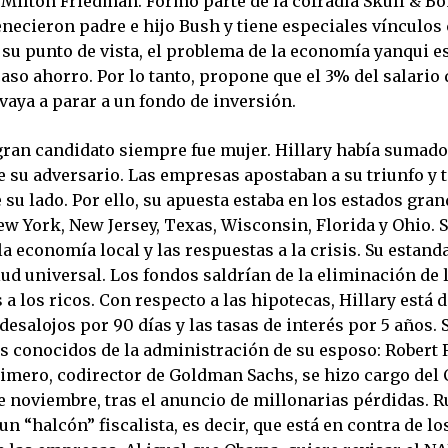
 Milton Friedman. Formó parte de la cofradía Skull & Bo
enecieron padre e hijo Bush y tiene especiales vínculos
 su punto de vista, el problema de la economía yanqui e
caso ahorro. Por lo tanto, propone que el 3% del salario 
vaya a parar a un fondo de inversión.
gran candidato siempre fue mujer. Hillary había sumado 
 su adversario. Las empresas apostaban a su triunfo y t
 su lado. Por ello, su apuesta estaba en los estados gran
ew York, New Jersey, Texas, Wisconsin, Florida y Ohio. S
la economía local y las respuestas a la crisis. Su estanda
ud universal. Los fondos saldrían de la eliminación de 
a los ricos. Con respecto a las hipotecas, Hillary está 
desalojos por 90 días y las tasas de interés por 5 años.
os conocidos de la administración de su esposo: Robert 
rimero, codirector de Goldman Sachs, se hizo cargo del 
 noviembre, tras el anuncio de millonarias pérdidas. R
n “halcón” fiscalista, es decir, que está en contra de lo