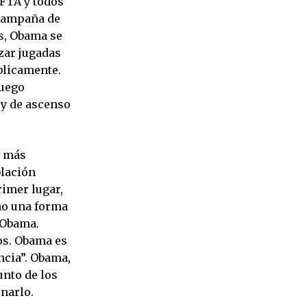
AFTA y todos
 campaña de
s, Obama se
zar jugadas
blicamente.
luego
 y de ascenso
a más
blación
rimer lugar,
omo una forma
 Obama.
ños. Obama es
ncia”. Obama,
unto de los
narlo.