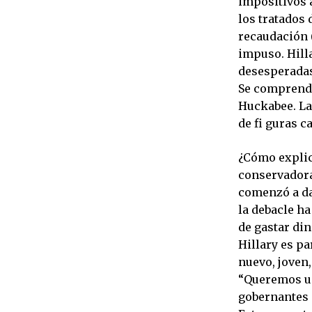
impositivos 
los tratados 
recaudación 
impuso. Hill
desesperadas,
Se comprende,
Huckabee. La
de fi guras 
¿Cómo explica
conservadora
comenzó a dar
la debacle ha
de gastar di
Hillary es pa
nuevo, joven,
“Queremos un
gobernantes 