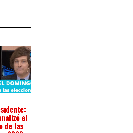
1/2023
esidente:
analizó el
o de las