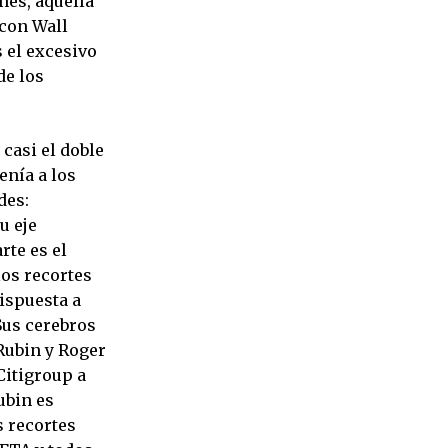
nes, aquella
 con Wall
s el excesivo
de los
casi el doble
enía a los
des:
u eje
rte es el
los recortes
dispuesta a
 Sus cerebros
Rubin y Roger
Citigroup a
ubin es
s recortes