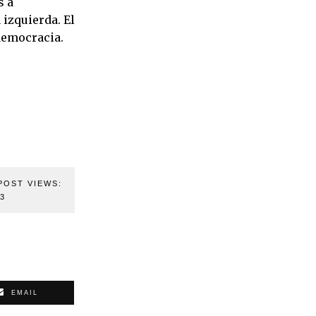
s a
 izquierda. El
 democracia.
POST VIEWS:
83
EMAIL