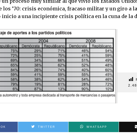
 un proceso muy similar al que vivió los Estados Unido
los ‘70: crisis económica, fracaso militar y un giro a la
inicio a una incipiente crisis política en la cuna de la
2.4
OOK
TWITTER
WHATSAPP