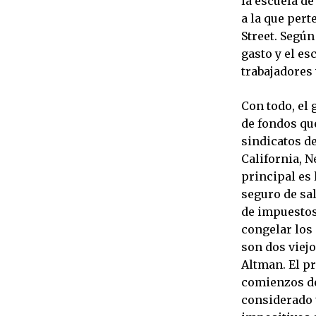
la escuela de
a la que pert
Street. Según
gasto y el es
trabajadores 
Con todo, el 
de fondos que
sindicatos de
California, N
principal es 
seguro de sal
de impuestos 
congelar los 
son dos viej
Altman. El p
comienzos de
considerado u