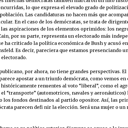
es internas demócratas también marcaron un hito histór
ncurridas, lo que expresa el elevado grado de politizac
 población. Las candidaturas no hacen más que acompa
icular. En el caso de los demócratas, se trata de dirigen
 las aspiraciones de los elementos oprimidos: los negro
ain, por su parte, representa un electorado más indepe
e ha criticado la política económica de Bush y acusó e
sfeld. Es decir, pareciera que estamos presenciando un 
 electorado.
publicano, por ahora, no tiene grandes perspectivas. El
 parece apostar a un triunfo demócrata, como vemos en 
históricamente renuentes al voto “liberal”, como el agro
 el “transporte” (automotrices, navales y aeronáuticos)
los fondos destinados al partido opositor. Así, las pri
crata parecen defi nir la elección. Será una mujer o un