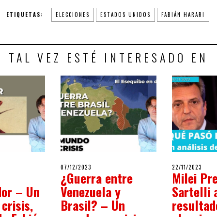
ETIQUETAS:
ELECCIONES
ESTADOS UNIDOS
FABIÁN HARARI
TAL VEZ ESTÉ INTERESADO EN
POSTED
POSTED
2024
07/12/2023
07/12/2023
22/11/2023
22/1
¿Guerra entre
Milei Pr
ON
ON
or – Un
Venezuela y
Sartelli 
crisis,
Brasil? – Un
resultad