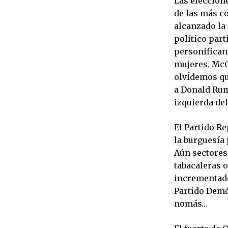
Las eleccion
de las más co
alcanzado la
político part
personifican
mujeres. McC
olvÍdemos qu
a Donald Rum
izquierda del
El Partido Re
la burguesía
Aún sectores 
tabacaleras o
incrementado 
Partido Demó
nomás…