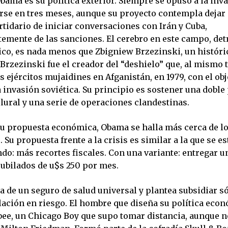
Obama es su política exterior. Siempre se opuso a la inva
arse en tres meses, aunque su proyecto contempla dejar
rtidario de iniciar conversaciones con Irán y Cuba,
emente de las sanciones. El cerebro en este campo, det
co, es nada menos que Zbigniew Brzezinski, un históri
Brzezinski fue el creador del “deshielo” que, al mismo 
s ejércitos mujaidines en Afganistán, en 1979, con el obj
invasión soviética. Su principio es sostener una doble 
lural y una serie de operaciones clandestinas.
su propuesta económica, Obama se halla más cerca de l
 Su propuesta frente a la crisis es similar a la que se es
o: más recortes fiscales. Con una variante: entregar u
jubilados de u$s 250 por mes.
a de un seguro de salud universal y plantea subsidiar s
lación en riesgo. El hombre que diseña su política eco
ee, un Chicago Boy que supo tomar distancia, aunque 