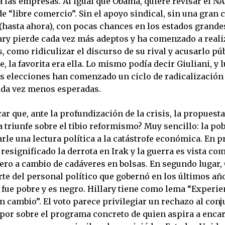
a las empresas. Al igual que Obama, quiere revisar el N
de “libre comercio”. Sin el apoyo sindical, sin una gran
(hasta ahora), con pocas chances en los estados grande
ary pierde cada vez más adeptos y ha comenzado a reali
 como ridiculizar el discurso de su rival y acusarlo pú
 la favorita era ella. Lo mismo podía decir Giuliani, y 
s elecciones han comenzado un ciclo de radicalización
cada vez menos esperadas.
r que, ante la profundización de la crisis, la propuest
 triunfe sobre el tibio reformismo? Muy sencillo: la po
le una lectura política a la catástrofe económica. En p
 resignificado la derrota en Irak y la guerra es vista c
nero a cambio de cadáveres en bolsas. En segundo lugar,
rte del personal político que gobernó en los últimos a
 fue pobre y es negro. Hillary tiene como lema “Experie
 cambio”. El voto parece privilegiar un rechazo al conj
por sobre el programa concreto de quien aspira a encar