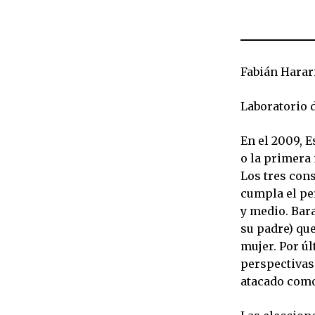
Fabián Harar
Laboratorio d
En el 2009, E
o la primera 
Los tres con
cumpla el pe
y medio. Ba
su padre) que
mujer. Por úl
perspectivas 
atacado como