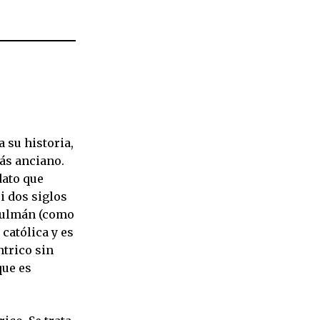
 su historia,
más anciano.
dato que
i dos siglos
sulmán (como
 católica y es
ntrico sin
que es