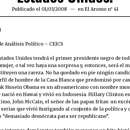
Publicado el
01/03/2008
24/03/2020
en
El Aromo n° 41
i
e Análisis Político – CEICS
stados Unidos tendrá el primer presidente negro de toda
mujer, o tal vez haya una sorpresa y, entonces, será el 
stituyen una rareza. No ha quedado en pie ningún candi
rfil de hombre de la Casa Blanca que predominó por cas
rak Husein Obama es un afroamericano con nombre mu
 nació en Hawai y vivió en Indonesia. Hillary Clinton es
timo, John McCain, el señor de las papas fritas: un excé
serias que vivió fustigando al conjunto de la política y 
 “demasiado demócrata para ser republicano”.