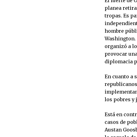
El fuerte de 
planea retir
tropas. Es pa
independient
hombre públi
Washington. 
organizó a lo
provocar una 
diplomacia p
En cuanto a 
republicanos.
implementand
los pobres y 
Está en contr
casos de pob
Austan Goosb