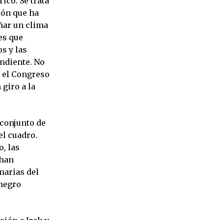
ico. Se trata
ión que ha
ñar un clima
tes que
s y las
ndiente. No
n el Congreso
giro a la
 conjunto de
el cuadro.
, las
 han
marias del
 negro