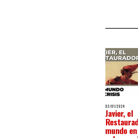
POSTED
02/01/2024
02/01/
Javier, el
ON
Restaurad
mundo en 