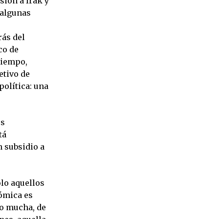
sión a Irak y
 algunas
rás del
co de
tiempo,
etivo de
política: una
os
tá
n subsidio a
ólo aquellos
nómica es
no mucha, de