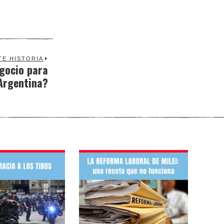
TE HISTORIA
gocio para
Next
Argentina?
post: