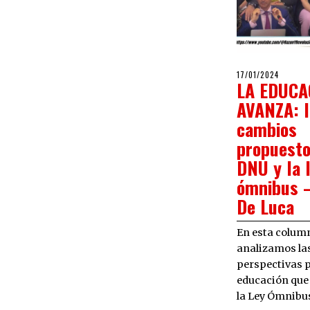
POSTED
17/01/2024
17/01/2
LA EDUCA
ON
AVANZA: l
cambios
propuesto
DNU y la 
ómnibus 
De Luca
En esta colum
analizamos la
perspectivas 
educación que
la Ley Ómnibu