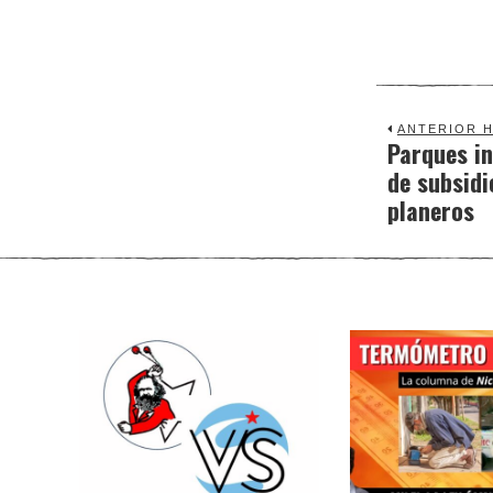
ANTERIOR H
Parques in
Previous
de subsidi
post:
planeros