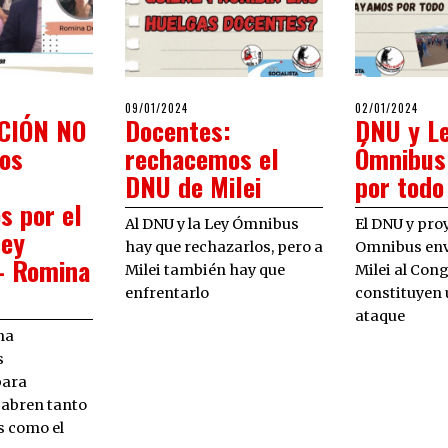
POSTED
POSTED
024
09/01/2024
09/01/2024
02/01/2024
02/0
CIÓN NO
Docentes:
DNU y L
ON
ON
os
rechacemos el
Ómnibus
DNU de Milei
por todo
s por el
Al DNU y la Ley Ómnibus
El DNU y pro
ley
hay que rechazarlos, pero a
Omnibus env
– Romina
Milei también hay que
Milei al Con
enfrentarlo
constituyen 
ataque
na
s
para
 abren tanto
s como el