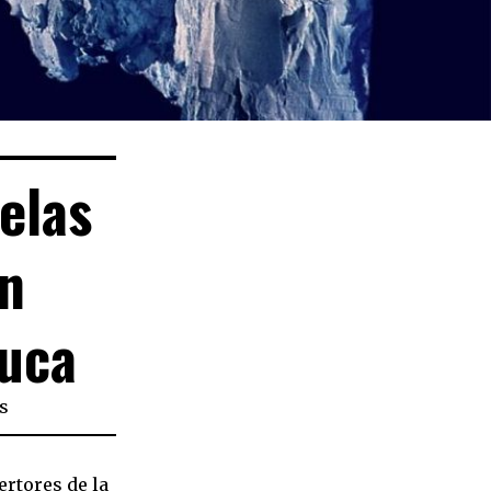
elas
en
uca
s
ertores de la