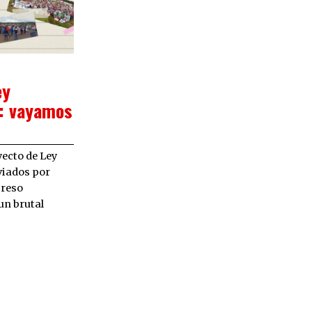
1/2024
ey
: vayamos
yecto de Ley
iados por
greso
un brutal