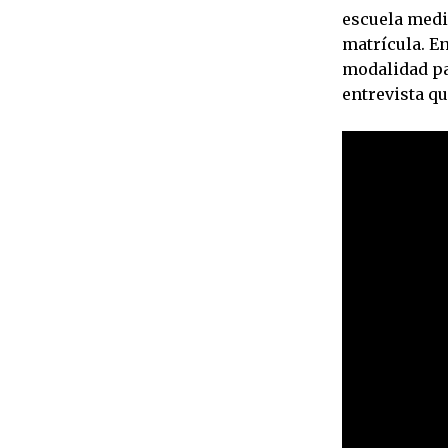
escuela medi
matrícula. E
modalidad pa
entrevista q