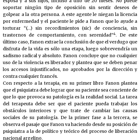
esposa y a sus hijos, incluso a uno de 20 meses. No puede
soportar ningún tipo de oposición sin sentir deseos de
golpear a la otra persona. A este agente le niegan la licencia
por enfermedad y el paciente le pide a Fanon que lo ayude a
torturar “(…) sin recordimientos (sic) de conciencia, sin
4
trastornos de comportamiento, con serenidad”
. De este
último caso, Fanon extrae la conclusión de que el verdugo que
disfruta de la vida es sólo una etapa, luego sobrevendría un
sadismo radical y absoluto. Fanon concluye que no cualquier
uso de la violencia es liberador y plantea que se deben penar
los accesos injustificados, no aprobados por la dirección y
contra cualquier francés.
Con respecto a la terapia, en su primer libro Fanon plantea
que el psiquiatra debe lograr que su paciente sea conciente de
que lo que provoca su patología es la realidad social. La tarea
del terapeuta debe ser que el paciente pueda trabajar los
obstáculos interiores y que trate de cambiar las causas
sociales de su patología. De la primer fase a la tercera, se
observa el pasaje que Fanon va haciendo desde su posición de
psiquiatra a la de político y teórico del proceso de liberación
nacional argelino.