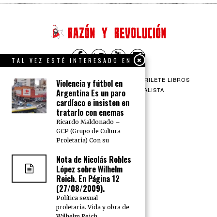
TAL VEZ ESTÉ INTERESADO EN
QUIENES SOMOS
CONTACTO
BARRILETE LIBROS
Violencia y fútbol en
CEICS
ENGLISH
VÍA SOCIALISTA
Argentina Es un paro
cardíaco e insisten en
tratarlo con enemas
Ricardo Maldonado –
GCP (Grupo de Cultura
Proletaria) Con su
Nota de Nicolás Robles
López sobre Wilhelm
Reich. En Página 12
(27/08/2009).
Política sexual
proletaria. Vida y obra de
Wilhelm Reich,