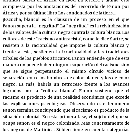
distintos países de África, en 1960. La tercera y última, está
compuesta por las anotaciones del recorrido de Fanon por
África y por su último libro Los condenados de la tierra.
¡Escucha, blanco! es la clausura de un proceso en el que
Fanon supera la “negritud”. La “negritud” es la reivindicación
de los valores de la cultura negra contra la cultura blanca. Los
cultores de este “racismo antirracista”, como le dice Sartre, se
resisten a la racionalidad que impone la cultura blanca y,
frente a esta, sostienen la irracionalidad y las tradiciones
tribales de los pueblos africanos. Fanon entiende que de esta
manera no puede haber ninguna superación del racismo sino
que se sigue perpetuando el mismo círculo vicioso de
separación entre los hombres de color blanco y los de color
negro. Es más, habría un retroceso frente a los avances
logrados por la “cultura blanca”. Fanon sostiene que el
racismo es producto de una realidad económica que excede
las explicaciones psicológicas. Observando este fenómeno
Fanon termina concluyendo que el racismo es producto de la
situación colonial. En esta primera fase, el sujeto del que se
ocupa Fanon es el negro colonizado. Más concretamente de
los negros de Martinica. Si bien tiene en cuenta categorías