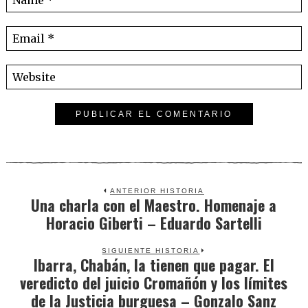
ANTERIOR HISTORIA
Una charla con el Maestro. Homenaje a
Previous
Horacio Giberti – Eduardo Sartelli
post:
SIGUIENTE HISTORIA
Ibarra, Chabán, la tienen que pagar. El
Next
veredicto del juicio Cromañón y los límites
post:
de la Justicia burguesa – Gonzalo Sanz