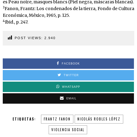
es Peau noire, masques blancs (Piel negra, máscaras blancas).
3
Fanon, Frantz: Los condenados de la tierra, Fondo de Cultura
Económica, México, 1965, p. 125.
4
Ibid., p. 247.
POST VIEWS:
2.940
FACEBOOK
TWITTER
WHATSAPP
EMAIL
ETIQUETAS:
FRANTZ FANON
NICOLÁS ROBLES LÓPEZ
VIOLENCIA SOCIAL