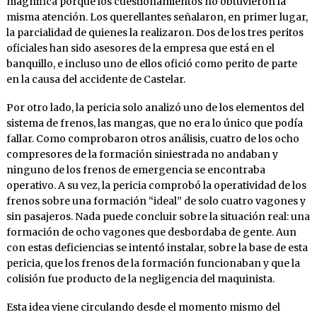
magnifica porque los cuestionamientos no obtuvieron la
misma atención. Los querellantes señalaron, en primer lugar,
la parcialidad de quienes la realizaron. Dos de los tres peritos
oficiales han sido asesores de la empresa que está en el
banquillo, e incluso uno de ellos ofició como perito de parte
en la causa del accidente de Castelar.
Por otro lado, la pericia solo analizó uno de los elementos del
sistema de frenos, las mangas, que no era lo único que podía
fallar. Como comprobaron otros análisis, cuatro de los ocho
compresores de la formación siniestrada no andaban y
ninguno de los frenos de emergencia se encontraba
operativo. A su vez, la pericia comprobó la operatividad de los
frenos sobre una formación “ideal” de solo cuatro vagones y
sin pasajeros. Nada puede concluir sobre la situación real: una
formación de ocho vagones que desbordaba de gente. Aun
con estas deficiencias se intentó instalar, sobre la base de esta
pericia, que los frenos de la formación funcionaban y que la
colisión fue producto de la negligencia del maquinista.
Esta idea viene circulando desde el momento mismo del