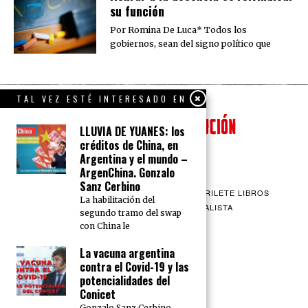
su función
Por Romina De Luca* Todos los
gobiernos, sean del signo político que
TAL VEZ ESTÉ INTERESADO EN
LLUVIA DE YUANES: los
créditos de China, en
Argentina y el mundo –
ArgenChina. Gonzalo
Sanz Cerbino
QUIENES SOMOS
CONTACTO
BARRILETE LIBROS
La habilitación del
CEICS
ENGLISH
VÍA SOCIALISTA
segundo tramo del swap
con China le
La vacuna argentina
contra el Covid-19 y las
potencialidades del
Conicet
Gonzalo Sanz Cerbino,