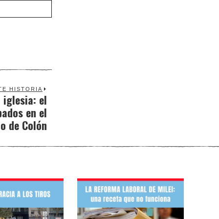
TE HISTORIA
 iglesia: el
Next
pados en el
post:
o de Colón