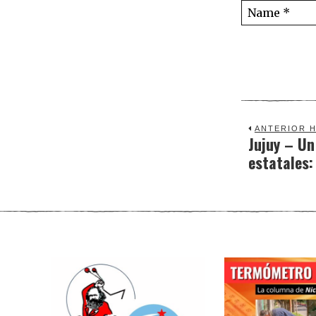
ANTERIOR H
Jujuy – Un
Previous
estatales:
post: