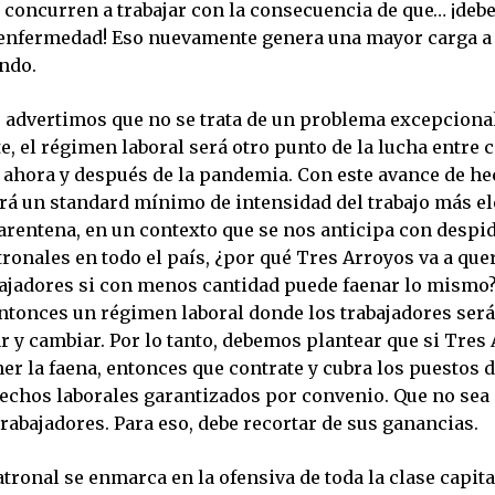
í concurren a trabajar con la consecuencia de que… ¡deb
 enfermedad! Eso nuevamente genera una mayor carga a
ando.
 advertimos que no se trata de un problema excepcional
, el régimen laboral será otro punto de la lucha entre c
, ahora y después de la pandemia. Con este avance de he
rá un standard mínimo de intensidad del trabajo más el
uarentena, en un contexto que se nos anticipa con despi
ronales en todo el país, ¿por qué Tres Arroyos va a que
ajadores si con menos cantidad puede faenar lo mismo?
ntonces un régimen laboral donde los trabajadores será
r y cambiar. Por lo tanto, debemos plantear que si Tres
er la faena, entonces que contrate y cubra los puestos d
echos laborales garantizados por convenio. Que no sea a
trabajadores. Para eso, debe recortar de sus ganancias.
atronal se enmarca en la ofensiva de toda la clase capita