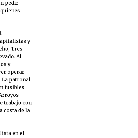
en pedir
 quienes
.
apitalistas y
cho, Tres
evado. Al
dos y
rer operar
 La patronal
n fusibles
 Arroyos
e trabajo con
 costa de la
lista en el