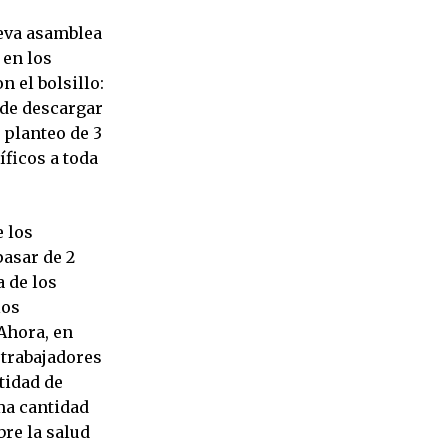
ueva asamblea
 en los
 el bolsillo:
nde descargar
 planteo de 3
íficos a toda
 los
pasar de 2
a de los
los
 Ahora, en
 trabajadores
tidad de
ma cantidad
bre la salud