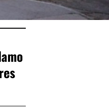
clamo
res